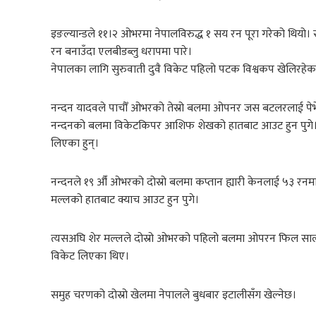
इङल्यान्डले ११।२ ओभरमा नेपालविरुद्ध १ सय रन पूरा गरेको थियो
रन बनाउँदा एलबीडब्लु धरापमा पारे।
नेपालका लागि सुरुवाती दुवै विकेट पहिलो पटक विश्वकप खेलिरहेक
नन्दन यादवले पाचौँ ओभरको तेस्रो बलमा ओपनर जस बटलरलाई प
नन्दनको बलमा विकेटकिपर आशिफ शेखको हातबाट आउट हुन पुगे। 
लिएका हुन्।
नन्दनले १९ औँ ओभरको दोस्रो बलमा कप्तान ह्यारी केनलाई ५३ रनम
मल्लको हातबाट क्याच आउट हुन पुगे।
त्यसअघि शेर मल्लले दोस्रो ओभरको पहिलो बलमा अ‍ोपरन फिल साल्ट
विकेट लिएका थिए।
समुह चरणको दोस्रो खेलमा नेपालले बुधबार इटालीसँग खेल्नेछ।