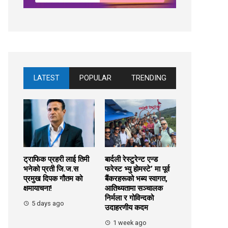
LATEST
POPULAR
TRENDING
ट्राफिक प्रहरी लाई तिमी
बार्दली रेस्टुरेन्ट एन्ड
भनेको प्रती जि.ज.स
फरेस्ट भ्यु होमस्टे’ मा पूर्व
प्रमुख दिपक गौतम को
बैंकरहरूको भब्य स्वागत,
क्षमायाचना!
आतिथ्यतामा सञ्चालक
निर्मला र गोविन्दको
5 days ago
उदाहरणीय कदम
1 week ago