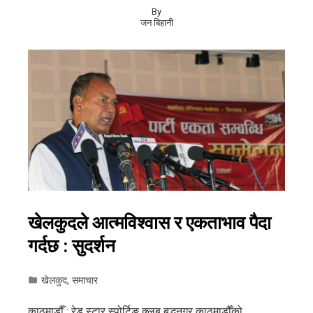
By
जन बिहानी
खेलकुदले आत्मविश्वास र एकताभाव पैदा
गर्दछ : सुदर्शन
खेलकुद
,
समाचार
काठमाडौँ : रेड स्टार स्पोर्टिङ क्लब बुद्धनगर काठमाडौँको