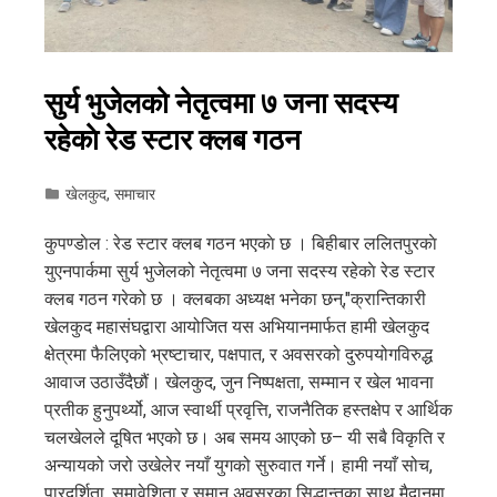
सुर्य भुजेलको नेतृत्वमा ७ जना सदस्य
रहेकाे रेड स्टार क्लब गठन
खेलकुद
,
समाचार
कुपण्डाेल : रेड स्टार क्लब गठन भएकाे छ । बिहीबार ललितपुरकाे
युएनपार्कमा सुर्य भुजेलको नेतृत्वमा ७ जना सदस्य रहेकाे रेड स्टार
क्लब गठन गरेको छ । क्लबका अध्यक्ष भनेका छन्,"क्रान्तिकारी
खेलकुद महासंघद्वारा आयोजित यस अभियानमार्फत हामी खेलकुद
क्षेत्रमा फैलिएको भ्रष्टाचार, पक्षपात, र अवसरको दुरुपयोगविरुद्ध
आवाज उठाउँदैछौं। खेलकुद, जुन निष्पक्षता, सम्मान र खेल भावना
प्रतीक हुनुपर्थ्यो, आज स्वार्थी प्रवृत्ति, राजनैतिक हस्तक्षेप र आर्थिक
चलखेलले दूषित भएको छ। अब समय आएको छ– यी सबै विकृति र
अन्यायको जरो उखेलेर नयाँ युगको सुरुवात गर्ने। हामी नयाँ सोच,
पारदर्शिता, समावेशिता र समान अवसरका सिद्धान्तका साथ मैदानमा