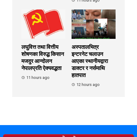
11 hours ago
लघुवित्त तथा वित्तीय
अस्पतालभित्र
शोषणका विरुद्ध किसान
इन्टरनेट चलाउन
मजदुर आन्दोलन
आएका स्थानीयद्वारा
नेपालप्रति ऐक्यवद्धता
डाक्टर र नर्समाथि
हातपात
11 hours ago
12 hours ago