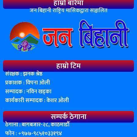
हाम्रो बारेमा
जन बिहानी राष्ट्रिय मासिकद्वारा सञ्चालित
हाम्रो टिम
संरक्षक : झनक श्रेष्ठ
प्रकाशक : विपना ओली
सम्पादक : नविन खड्का
कार्यकारी सम्पादक : केशर ओली
सम्पर्क ठेगाना
ठेगाना : बागबजार-२८, काठमाडाैँ
फोन : ‌+९७७-९८५१०३३१९४