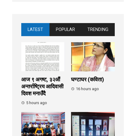
LATEST
POPULAR
TRENDING
आज ९ अगष्ट, ३२औं
घण्टाघर (कविता)
अन्तर्राष्ट्रिय आदिवासी
16 hours ago
दिवश मनाउँदै
5 hours ago