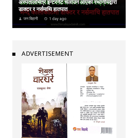
अस्पतालभित्र इन्टरनेट चलाउन आएका स्थानीयद्वारा
डाक्टर र नर्समाथि हातपात
जन बिहानी
1 day ago
ADVERTISEMENT