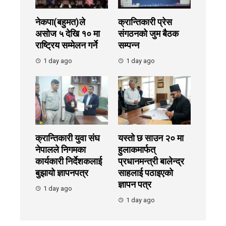
नेकपा(बहुमत)ले
क्रान्तिकारी प्रेस
असोज ५ देखि १० मा
संगठनको जुम बैठक
राष्ट्रिय सम्मेलन गर्ने
सम्पन्न
1 day ago
1 day ago
क्रान्तिकारी युवा संघ
यस्तो छ साउन २० मा
नेपालले निगमका
हुलाकमार्फत्
कार्यकारी निर्देशकलाई
प्रधानमन्त्री बालेन्द्र
बुझायाे ज्ञापनपत्र
साहलाई पठाइएको
ज्ञापन पत्र
1 day ago
1 day ago