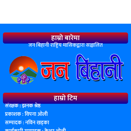
हाम्रो बारेमा
जन बिहानी राष्ट्रिय मासिकद्वारा सञ्चालित
हाम्रो टिम
संरक्षक : झनक श्रेष्ठ
प्रकाशक : विपना ओली
सम्पादक : नविन खड्का