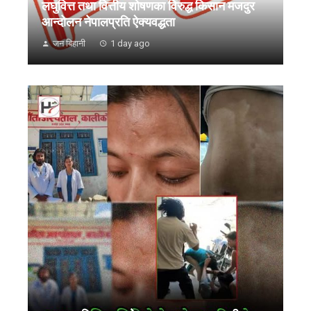
लघुवित्त तथा वित्तीय शोषणका विरुद्ध किसान मजदुर
आन्दोलन नेपालप्रति ऐक्यवद्धता
जन बिहानी
1 day ago