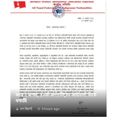
आज ९ अगष्ट, ३२औं अन्तर्राष्ट्रिय आदिवासी दिवश
मनाउँदै
जन बिहानी
5 hours ago