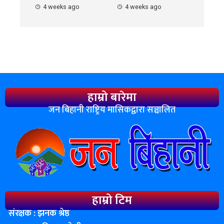
4 weeks ago
4 weeks ago
हाम्रो बारेमा
जन बिहानी राष्ट्रिय मासिकद्वारा सञ्चालित
हाम्रो टिम
संरक्षक : झनक श्रेष्ठ