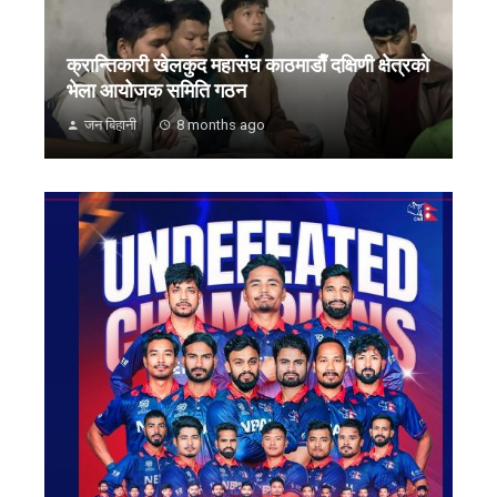
क्रान्तिकारी खेलकुद महासंघ काठमाडाैँ दक्षिणी क्षेत्रकाे
भेला आयोजक समिति गठन
जन बिहानी
8 months ago