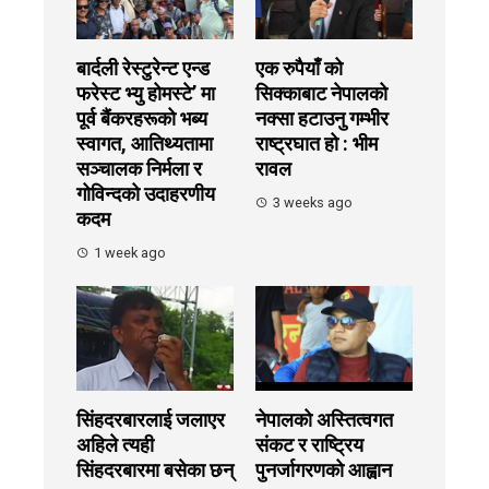
बार्दली रेस्टुरेन्ट एन्ड
एक रुपैयाँ को
फरेस्ट भ्यु होमस्टे’ मा
सिक्काबाट नेपालको
पूर्व बैंकरहरूको भब्य
नक्सा हटाउनु गम्भीर
स्वागत, आतिथ्यतामा
राष्ट्रघात हो : भीम
सञ्चालक निर्मला र
रावल
गोविन्दको उदाहरणीय
3 weeks ago
कदम
1 week ago
सिंहदरबारलाई जलाएर
नेपालको अस्तित्वगत
अहिले त्यही
संकट र राष्ट्रिय
सिंहदरबारमा बसेका छन्
पुनर्जागरणको आह्वान