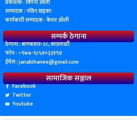
प्रकाशक : विपना ओली
सम्पादक : नविन खड्का
कार्यकारी सम्पादक : केशर ओली
सम्पर्क ठेगाना
ठेगाना : बागबजार-२८, काठमाडाैँ
फोन : ‌+९७७-९८५१०३३१९४
ईमेल :
janabihanee@gmail.com
सामाजिक सञ्जाल
Facebook
Twitter
Youtube
© २०८२ प्रतिलिपी अधिकार जन बिहानी ∣ सर्बाधिकार सुनिश्चित