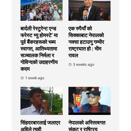
बार्दली रेस्टुरेन्ट एन्ड
एक रुपैयाँ को
फरेस्ट भ्यु होमस्टे’ मा
सिक्काबाट नेपालको
पूर्व बैंकरहरूको भब्य
नक्सा हटाउनु गम्भीर
स्वागत, आतिथ्यतामा
राष्ट्रघात हो : भीम
सञ्चालक निर्मला र
रावल
गोविन्दको उदाहरणीय
3 weeks ago
कदम
1 week ago
सिंहदरबारलाई जलाएर
नेपालको अस्तित्वगत
अहिले त्यही
संकट र राष्ट्रिय