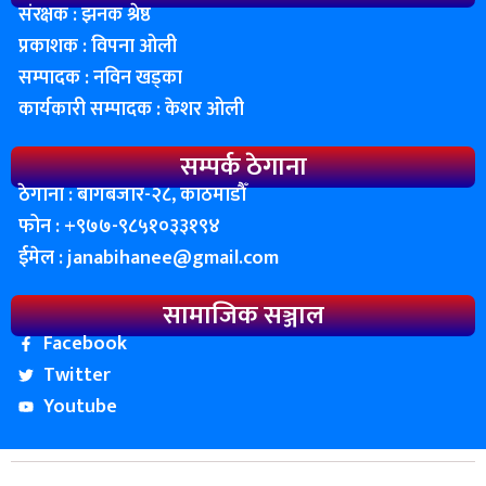
संरक्षक : झनक श्रेष्ठ
प्रकाशक : विपना ओली
सम्पादक : नविन खड्का
कार्यकारी सम्पादक : केशर ओली
सम्पर्क ठेगाना
ठेगाना : बागबजार-२८, काठमाडाैँ
फोन : ‌+९७७-९८५१०३३१९४
ईमेल :
janabihanee@gmail.com
सामाजिक सञ्जाल
Facebook
Twitter
Youtube