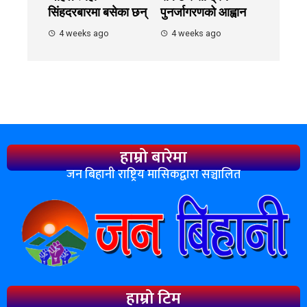
सिंहदरबारमा बसेका छन्
पुनर्जागरणको आह्वान
4 weeks ago
4 weeks ago
हाम्रो बारेमा
जन बिहानी राष्ट्रिय मासिकद्वारा सञ्चालित
हाम्रो टिम