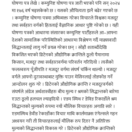
घोषणा पत्र लेखे । कम्युनिष्ट घोषणा पत्र जारी भएको पनि सन् २०२४
मा १७६ वर्ष भइसकेको छ । यसको औचित्यता झनै बढेर गएको छ
। कम्युनिष्ट घोषणा पत्रमा अभिव्यक्त गरेका विचारले विश्वका मजदूर
तथा सर्वहारा वर्गको हितलाई वैज्ञानिक आधार पुष्टि गरेको छ । यही
घोषणा पत्रको आधारमा संसारका कम्युनिष्ट पार्टीहरुले आ–आफ्ना
देशको सामाजिक परिस्थितिको आधारमा विश्लेषण गर्दै माक्र्सवादी
सिद्धान्तलाई लागु गर्ने प्रयत्न गरेका छन् । सोह्रौ शताब्दीदेखि
विकसित भएको व्रिटेनको औद्योगिक क्रान्तिले ठूलो पैमानामा
किसान, मजदूर तथा सर्वहारावर्गमा परिवर्तन गरिदियो । त्यसैको
फलस्वरुप पूँजीपति र मजदूर वर्गमा संघर्ष चर्किन थाल्यो । मजदूर
वर्गले आफ्नो दुरावस्थाबाट मुक्ति पाउन मेसिनलाई तोडफोड गर्ने
आन्दोलन शुरु गरे । व्रिटेनको औद्योगिक क्रान्ति र मजदूरवर्गको
संघर्षले अंग्रेज अर्थशास्त्रीहरु बीच मुल्य र श्रमको सिद्धान्तको बारेमा
एउटा ठूलो हलचल ल्याइदियो । एडम स्मिथ र डेविड रिकार्डाेले श्रम
सिद्धान्तको मुल्यको रुपमा नयाँ मौलिक विचारहरु अगाडि सारे ।
एडमस्मिथ डेवीड रेकार्डाेका विचार माथि कार्लमाक्र्स एंगेल्सले गहन
अध्ययन गरी ती विचारहरुलाई मौलिक रुप दिएर नै अतिरिक्त
मुल्यको सिद्धान्तको विकास गरे । व्रिटेनको औद्योगिक क्रान्तिको