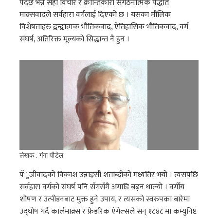
पर्दछ भन्ने सही विचार र क्रान्तिकारी संगठनात्मक पद्धति
माक्र्सवादले सर्वहारा वर्गलाई दिएको छ । यसका मौलिक
विशेषताहरु द्वन्द्वात्मक भौतिकवाद, ऐतिहासिक भौतिकवाद, वर्ग
संघर्ष, अतिरिक्त मूल्यको सिद्धान्त नै हुन ।
लेखक : गंगा पौडेल
पँुजीवादको विकाश उन्नाइसौ शताब्दीको मध्यतिर भयो । त्यसपछि
सर्वहारा वर्गको संघर्ष पनि सँगसँगै अगाडि बढ्न थाल्यो । वर्गीय
शोषण र उत्पीडनबाट मुक्त हुने उपाय, र त्यसको स्वरुपका बारेमा
उद्घोष गर्दै कार्लमाक्र्स र फ्रेडरिक एंगेल्सले सन् १८४८ मा कम्युनिष्ट