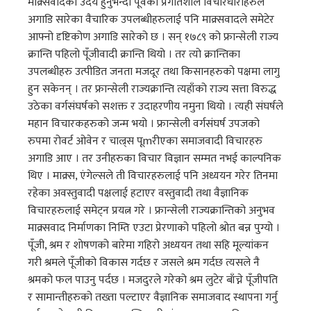
माक्र्सवादको उदय हुनुभन्दा पूर्वका प्रगतिशील विचारधाराहरुले
अगाडि सारेका वैचारिक उपलब्धीहरुलाई पनि माक्र्सवादले समेटेर
आफ्नो दृष्टिकोण अगाडि सारेको छ । सन् १७८९ को फ्रान्सेली राज्य
क्रान्ति पहिलो पूँजीवादी क्रान्ति थियो । तर त्यो क्रान्तिका
उपलब्धीहरु उत्पीडित जनता मजदूर तथा किसानहरुको पक्षमा लागु
हुन सकेनन् । तर फ्रान्सेली राज्यक्रान्ति त्यहाँको राज्य सत्ता विरुद्ध
उठेका वर्गसंघर्षको सशक्त र उदाहरणीय नमुना थियो । त्यही संघर्षले
महान विचारकहरुको जन्म भयो । फ्रान्सेली वर्गसंघर्ष उपजको
रुपमा रोवर्ट ओवेन र चाल्र्स पूmरीएका समाजवादी विचारहरु
अगाडि आए । तर उनीहरुका विचार विज्ञान सम्मत नभई काल्पनिक
थिए । माक्र्स, एंगेल्सले ती विचारहरुलाई पनि अध्ययन गरेर तिनमा
रहेका अवस्तुवादी पक्षलाई हटाएर वस्तुवादी तथा वैज्ञानिक
विचारहरुलाई समेट्न प्रयत्न गरे । फ्रान्सेली राज्यक्रान्तिको अनुभव
माक्र्सवाद निर्माणका निम्ति एउटा प्रेरणाको पहिलो श्रोत बन्न पुग्यो ।
पूँजी, श्रम र शोषणको बारेमा गहिरो अध्ययन तथा सहि मूल्यांकन
गरी श्रमले पूँजीको विकास गर्दछ र जसले श्रम गर्दछ त्यसले नै
श्रमको फल पाउनु पर्दछ । मजदुरले गरेको श्रम लुटेर बाँच्ने पूँजीपति
र सामान्तीहरुको तख्ता पल्टाएर वैज्ञानिक समाजवाद स्थापना गर्नु