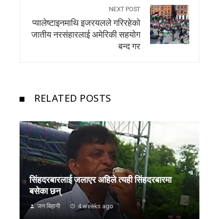
NEXT POST
प्यालेष्टाइनमाथि इजरयलले गरिरहेको
जातीय नरसंहारलाई अमेरिकी सहयोग
बन्द गर
RELATED POSTS
सिंहदरबारलाई जलाएर अहिले त्यही सिंहदरबारमा
बसेका छन्
जन बिहानी
4 weeks ago