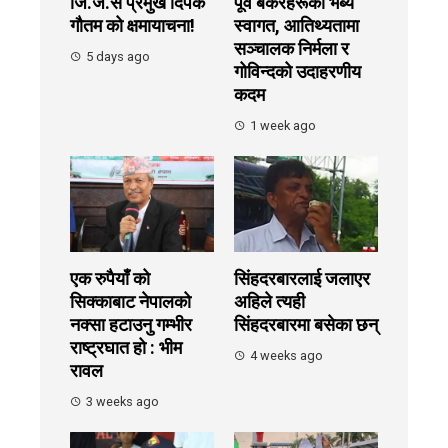
जि.ज.स प्रमुख दिपक
पूर्व बैंकरहरूको भब्य
गौतम को क्षमायाचना!
स्वागत, आतिथ्यतामा
सञ्चालक निर्मला र
5 days ago
गोविन्दको उदाहरणीय
कदम
1 week ago
एक रुपैयाँ को
सिंहदरबारलाई जलाएर
सिक्काबाट नेपालको
अहिले त्यही
नक्सा हटाउनु गम्भीर
सिंहदरबारमा बसेका छन्
राष्ट्रघात हो : भीम
4 weeks ago
रावल
3 weeks ago