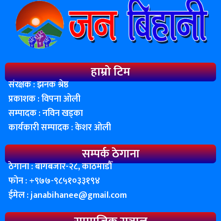
हाम्रो टिम
संरक्षक : झनक श्रेष्ठ
प्रकाशक : विपना ओली
सम्पादक : नविन खड्का
कार्यकारी सम्पादक : केशर ओली
सम्पर्क ठेगाना
ठेगाना : बागबजार-२८, काठमाडाैँ
फोन : ‌+९७७-९८५१०३३१९४
ईमेल :
janabihanee@gmail.com