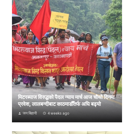
मिटरब्याज विरुद्धको पैदल न्याय मार्च आज चौथो दिनमा
प्रवेश, लालबन्दीबाट काठमाडौँतर्फ अघि बढ्यो
जन बिहानी
4 weeks ago