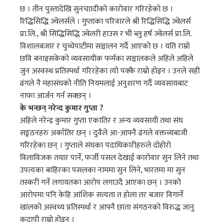
छ । तीन पुस्तादेखि सुनचाादीको कारोवार गरिरहेको छ ।
रिद्धिसिद्धि ज्वेलर्सले । गुप्ताका परिवारले श्री रिद्धिसिद्धि ज्वेलर्स
प्रा.लि., श्री सिद्धिसिद्धि ज्वेलरी हाउस र भी ब्लु हर्ष ज्वेलर्स प्रा.लि.
विशालबजार र चुच्चेपाटीमा सञ्चालन गर्दै आएको छ । यति राम्रो
छवि बनाइसकेको व्यवसायीक फर्मका सञ्चालकले अहिले अहिले
जुन अस्वस्थ प्रतिस्पर्धा गरिरहेका त्यो पक्कै राम्रो होइन । उनले सही
ढंगले नै महासंघको नीति नियमलाई अनुशरण गर्दै व्यवसायबाट
नाफा आर्जन गर्न सक्छन् ।
के भन्छन् नरेन्द कुमार गुप्ता ?
अहिले नरेन्द्र कुमार गुप्ता एकातिर र अन्य व्यवसायी तथा संघ
सङ्गठनहरु अर्कातिर छन् । दुवैले आ-आफ्नै ढंगले वक्तव्यबाजी
गरिरहेका छन् । गुप्ताले संघका पदाधिकारीहरुले दोहोरो
विलाविजक तयार पार्ने, फर्जी पसल देखाई कारोवार सुन लिने तथा
उपत्यका बाहिरका पसलका नाममा सुन लिने, भारतमा मा सुन
तस्करी गर्ने लगायतका आरोप लगाउदै आएका छन् । उनको
आरोपमा पनि केहि आंशिक सत्यता त होला तर बजार विगार्ने
खालको अस्वथ्य प्रतिस्पर्धा र आफ्नै छाता संगठनको विरुद्ध जानु
कदापी राम्रो होइन ।