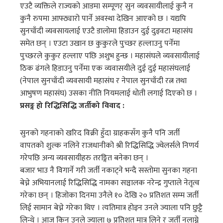
एउटै व्यक्तिले राज्यको आडमा सम्पूणर् सुन व्यवसायीलाई कुनै न
कुनै रुपमा आफ्ठ्यारो पार्ने अवस्था देखिन आएको छ । यद्यपि
सुनचाँदी व्यवसायलाई एउटै डालोमा हिडाउन दुई दुइवटा महासंघ
समेत छन् । एउटा उखान छ कुकुरले पुच्छर हल्लाउनु पर्नेमा
पुच्छरले कुकुर हल्लाए पछि अशुभ हुन्छ । महासंघले व्यवसायीलाई
ठिक ढंगले हिडाउनु पर्नेमा एक व्यवासयीले दुई दुई महासंघलाई
(नेपाल सुनचाँदी व्यवसायी महासंघ र नेपाल सुनचाँदी रत्न तथा
आभुषण महासंघ) उसका नीति नियमलाई धोती लगाई दिएको छ ।
प्रसङ्ग हो रिद्धिसिद्धि जर्तीको विवाद :
सुनको गहनाको खरिद विक्री हुँदा ग्राहकसँग कुनै पनि जर्ती
वापतको शुल्क नलिने राजधानीको श्री रिद्धिसिद्धि ज्वेलर्सले निणर्य
गरेपछि अन्य व्यवसायीहरु तरङ्गित बनेका छन् ।
बजार भाउ नै विगार्ने गरी जर्ती नकाट्ने भन्दै सस्तोमा सुनका गहना
बेच्ने अभियानलाई रिद्धिसिद्धि नामका सञ्चालक नरेन्द्र गुप्ताले नेतृत्व
गरेका छन् । हिजोका दिनमा उनैले १० देखि २० प्रतिशत सम्म जर्ती
लिई सामान बेच्ने गरेका थिए । त्यतिमात्र होइन उनले ज्याला पनि छुट्टै
लिन्थे । आज किन उनले ज्याला ७ प्रतिशत मात्र लिने र जर्ती नलाग्ने