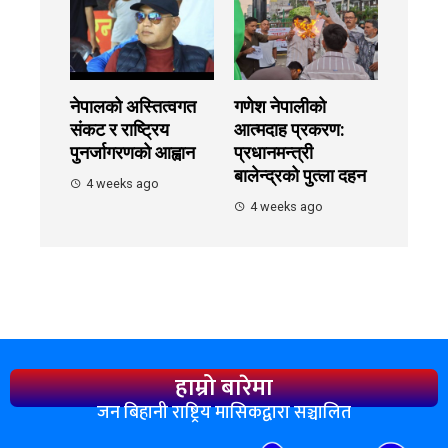
नेपालको अस्तित्वगत
गणेश नेपालीको
संकट र राष्ट्रिय
आत्मदाह प्रकरण:
पुनर्जागरणको आह्वान
प्रधानमन्त्री
बालेन्द्रको पुत्ला दहन
4 weeks ago
4 weeks ago
हाम्रो बारेमा
जन बिहानी राष्ट्रिय मासिकद्वारा सञ्चालित