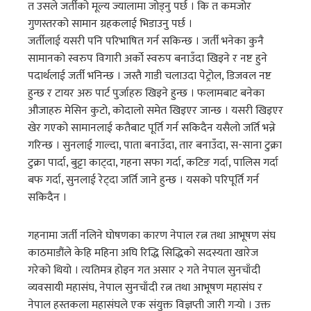
त उसले जर्तीको मूल्य ज्यालामा जोड्नु पर्छ । कि त कमजोर
गुणस्तरको सामान ग्रहकलाई भिडाउनु पर्छ ।
जर्तीलाई यसरी पनि परिभाषित गर्न सकिन्छ । जर्ती भनेका कुनै
सामानको स्वरुप विगारी अर्को स्वरुप बनाउँदा खिइने र नष्ट हुने
पदार्थलाई जर्ती भनिन्छ । जस्तै गाडी चलाउदा पेट्रोल, डिजवल नष्ट
हुन्छ र टायर अरु पार्ट पुर्जाहरु खिइने हुन्छ । फलामबाट बनेका
औजाहरु मेसिन कुटो, कोदालो समेत खिइएर जान्छ । यसरी खिइएर
खेर गएको सामानलाई कतैबाट पूर्ति गर्न सकिदैन यसैलो जर्ति भन्ने
गरिन्छ । सुनलाई गाल्दा, पाता बनाउँदा, तार बनाउँदा, स-साना टुक्रा
टुक्रा पार्दा, बुट्टा काट्दा, गहना सफा गर्दा, कटिङ गर्दा, पालिस गर्दा
बफ गर्दा, सुनलाई रेट्दा जर्ति जाने हुन्छ । यसको परिपूर्ति गर्न
सकिदैन ।
गहनामा जर्ती नलिने घोषणका कारण नेपाल रत्न तथा आभूषण संघ
काठमाडौंले केहि महिना अघि रिद्धि सिद्धिको सदस्यता खारेज
गरेको थियो । त्यतिमत्र होइन गत असार २ गते नेपाल सुनचाँदी
व्यवसायी महासंघ, नेपाल सुनचाँदी रत्न तथा आभूषण महासंघ र
नेपाल हस्तकला महासंघले एक संयुक्त विज्ञप्ती जारी गर्‍यो । उक्त