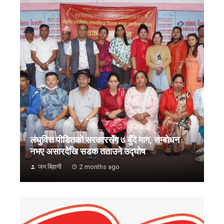
लघुवित्त पीडितको सरकारसँग ७ बुँदे माग, सम्बोधन
नभए असारदेखि सडक तताउने उद्घोष
जन बिहानी
2 months ago