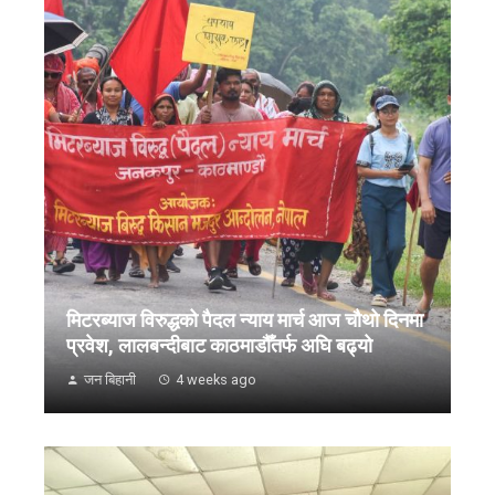
मिटरब्याज विरुद्धको पैदल न्याय मार्च आज चौथो दिनमा
प्रवेश, लालबन्दीबाट काठमाडौँतर्फ अघि बढ्यो
जन बिहानी
4 weeks ago