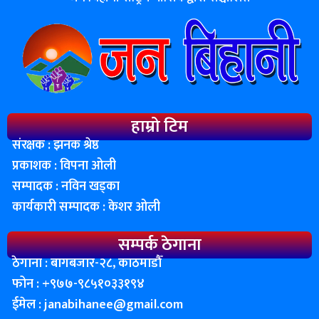
हाम्रो टिम
संरक्षक : झनक श्रेष्ठ
प्रकाशक : विपना ओली
सम्पादक : नविन खड्का
कार्यकारी सम्पादक : केशर ओली
सम्पर्क ठेगाना
ठेगाना : बागबजार-२८, काठमाडाैँ
फोन : ‌+९७७-९८५१०३३१९४
ईमेल :
janabihanee@gmail.com