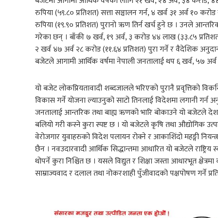
बजेटमा आगामी आर्थिक वर्षका लागि २१ खर्व, २४ अर्व, ३४ करोड, ४
रुपिया (५९.८० प्रतिशत) सत्ता सञ्चालन गर्न, ४ खर्व ३१ अर्व १० करो
रुपिया (१९.९० प्रतिशत) पुरानो ऋण तिर्न खर्च हुने छ । उनले आन्त
गरेका छन् । बाँकी ७ खर्व, १९ अर्व, ३ करोड ४४ लाख (३३.८५ प्रतिश
२ खर्व ४७ अर्व २८ करोड (११.६४ प्रतिशत) पुरा गर्ने र वैदेशिक अनु
बजेटले आगामी आर्थिक वर्षमा नेपाली जनतालाई थप ६ खर्व, ५७ अ
यो बजेट लोकप्रियतावादी शब्दजालले भरिएको पुरानै प्रवृत्तिको विकसि
विकास गर्ने योजना ल्याउनुको साटो तिनलाई विदेशमा लगानी गर्न अ
जनतालाई आन्तरिक तथा बाह्य ऋणको भारि बोकाउने यो बजेटले दे
बलियो गरी कस्ने कुरा स्पष्ट छ । यो बजेटले कृषि तथा औद्योगिक उत्प
वेरोजगार युवाहरुको विदेश पलायन रोक्ने र आकाशिंदो महङ्गी नियन्त्रण
छैन । नवउदारवादी आर्थिक सिद्धान्तमा आधारित यो बजेटले राष्ट्रिय 
थोपर्ने कुरा निश्चित छ । यसले विद्युत र शिक्षा जस्ता आधारभूत क्षेत
साम्राज्यवाद र दलाल तथा नोकरशाही पुँजीवादको पक्षपोषण गर्ने प्रत