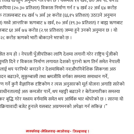
४ लाख खर्चहुने अनुमान गरिएको छ । यसमध्ये १२ खर्व, ७० अर्व ५८ करोड
ड रुपिया (२०.३० प्रतिशत) विकास निर्माण गर्न र ४ खर्व २२ अर्व ६४ करोड
रिक राजस्वबाट १४ खर्व ५ अर्व ३१ करोड (६६.१५ प्रतिशत) उठाउने अनुमान
त) मध्ये आन्तरिक ऋणबाट ४ खर्व, १० अर्व (१९.३० प्रतिशत) र बाह्य ऋणबाट
दानबाट ६१ अर्व ७४ करोड (२.९१ प्रतिशत) जम्मा हुने उनको अनुमान छ । यो
र्व २८ करोड ऋणको भारी बोकाउने भएको छ ।
त रुप हो । नेपाली पुँजीपतिका लागि देशमा लगानी गरेर राष्ट्रिय पुँजीको
नुमति दिने र विकास निर्माण लगायत देशको पुरानो ऋण तिर्न समेत नेपाली
शलाई थप परनिर्भर बनाउने र देशमाथिको नवऔपनिवेशिक सिकन्जा अरु
ादन बढाउने, सुकुम्बासी तथा श्रमजीवि वर्गका समस्या समाधान गर्ने,
 गर्ने कुनै वैज्ञानिक दृष्टिकोण र त्यस अनुसारको मूर्त योजना अगाडि सारेको
स्वाधीनतालाई अरु कमजोर पार्ने, थप महङ्गी बढाउने र बेरोजगारीका समस्या
्रमा कर बृद्धि गरेर मध्यम वर्गमाथि समेत थप आर्थिक भार थोपरेको छ । सारमा यो
िक्रियावादी बजेट हुनाले यसबाट अग्रगमनको अपेक्षा गर्न सकिन्न ।”