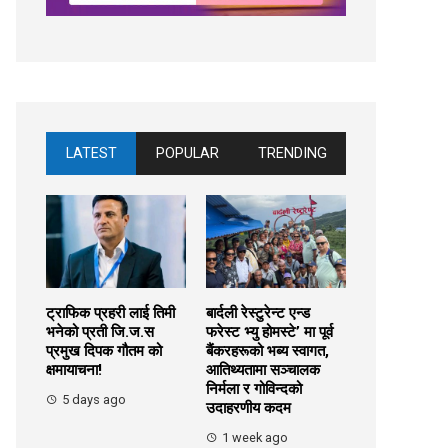
LATEST
POPULAR
TRENDING
ट्राफिक प्रहरी लाई तिमी
बार्दली रेस्टुरेन्ट एन्ड
भनेको प्रती जि.ज.स
फरेस्ट भ्यु होमस्टे’ मा पूर्व
प्रमुख दिपक गौतम को
बैंकरहरूको भब्य स्वागत,
क्षमायाचना!
आतिथ्यतामा सञ्चालक
निर्मला र गोविन्दको
5 days ago
उदाहरणीय कदम
1 week ago