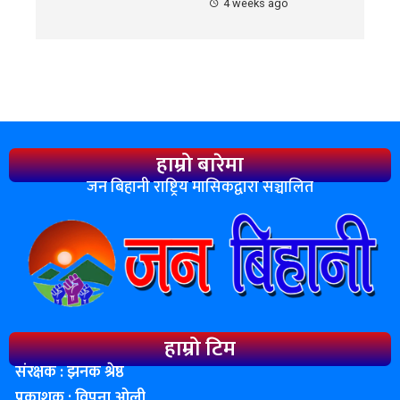
4 weeks ago
हाम्रो बारेमा
जन बिहानी राष्ट्रिय मासिकद्वारा सञ्चालित
हाम्रो टिम
संरक्षक : झनक श्रेष्ठ
प्रकाशक : विपना ओली