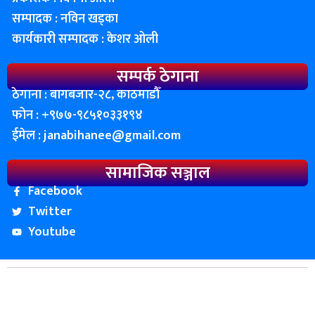
सम्पादक : नविन खड्का
कार्यकारी सम्पादक : केशर ओली
सम्पर्क ठेगाना
ठेगाना : बागबजार-२८, काठमाडाैँ
फोन : ‌+९७७-९८५१०३३१९४
ईमेल :
janabihanee@gmail.com
सामाजिक सञ्जाल
Facebook
Twitter
Youtube
© २०८२ प्रतिलिपी अधिकार जन बिहानी ∣ सर्बाधिकार सुनिश्चित