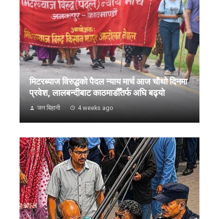
मिटरब्याज विरुद्धको पैदल न्याय मार्च आज चौथो दिनमा
प्रवेश, लालबन्दीबाट काठमाडौँतर्फ अघि बढ्यो
जन बिहानी
4 weeks ago