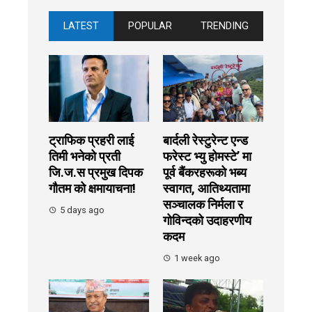
LATEST
POPULAR
TRENDING
ट्राफिक प्रहरी लाई
बार्दली रेस्टुरेन्ट एन्ड
तिमी भनेको प्रती
फरेस्ट भ्यु होमस्टे’ मा
जि.ज.स प्रमुख दिपक
पूर्व बैंकरहरूको भब्य
गौतम को क्षमायाचना!
स्वागत, आतिथ्यतामा
सञ्चालक निर्मला र
5 days ago
गोविन्दको उदाहरणीय
कदम
1 week ago