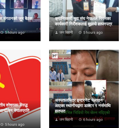
्रेस संगठनको जुम बैठक
क्रान्तिकारी युवा संघ नेपालले निगमका
कार्यकारी निर्देशकलाई बुझायाे ज्ञापनपत्र
5 hours ago
जन बिहानी
5 hours ago
अस्पतालभित्र इन्टरनेट चलाउन
्तीय शोषणका विरुद्ध
आएका स्थानीयद्वारा डाक्टर र नर्समाथि
न्दोलन नेपालप्रति
हातपात
जन बिहानी
6 hours ago
5 hours ago