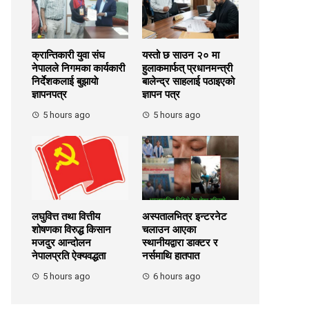
क्रान्तिकारी युवा संघ
यस्तो छ साउन २० मा
नेपालले निगमका कार्यकारी
हुलाकमार्फत् प्रधानमन्त्री
निर्देशकलाई बुझायाे
बालेन्द्र साहलाई पठाइएको
ज्ञापनपत्र
ज्ञापन पत्र
5 hours ago
5 hours ago
लघुवित्त तथा वित्तीय
अस्पतालभित्र इन्टरनेट
शोषणका विरुद्ध किसान
चलाउन आएका
मजदुर आन्दोलन
स्थानीयद्वारा डाक्टर र
नेपालप्रति ऐक्यवद्धता
नर्समाथि हातपात
5 hours ago
6 hours ago