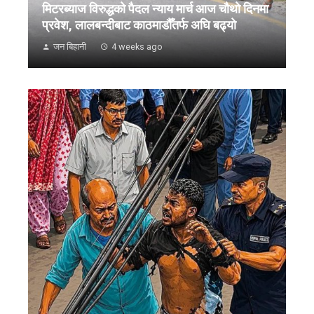
मिटरब्याज विरुद्धको पैदल न्याय मार्च आज चौथो दिनमा
प्रवेश, लालबन्दीबाट काठमाडौँतर्फ अघि बढ्यो
जन बिहानी
4 weeks ago