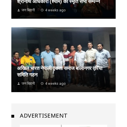
श्रीनाथ अधिकारी (श्याम) को स्मृति सभा सम्पन्न
जन बिहानी
4 weeks ago
अखिल भारत नेपाली एकता समाज बालानगर एरिया
समिति गठन
जन बिहानी
4 weeks ago
ADVERTISEMENT