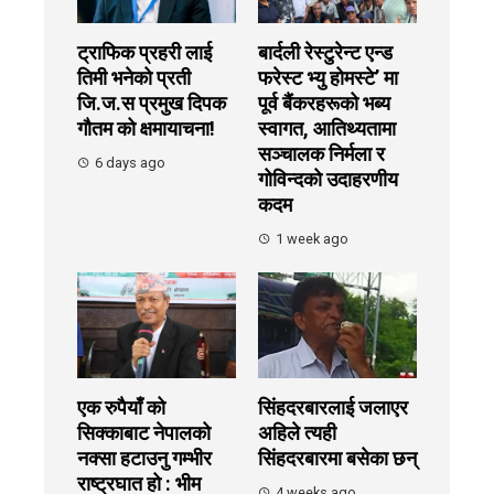
ट्राफिक प्रहरी लाई
बार्दली रेस्टुरेन्ट एन्ड
तिमी भनेको प्रती
फरेस्ट भ्यु होमस्टे’ मा
जि.ज.स प्रमुख दिपक
पूर्व बैंकरहरूको भब्य
गौतम को क्षमायाचना!
स्वागत, आतिथ्यतामा
सञ्चालक निर्मला र
6 days ago
गोविन्दको उदाहरणीय
कदम
1 week ago
एक रुपैयाँ को
सिंहदरबारलाई जलाएर
सिक्काबाट नेपालको
अहिले त्यही
नक्सा हटाउनु गम्भीर
सिंहदरबारमा बसेका छन्
राष्ट्रघात हो : भीम
4 weeks ago