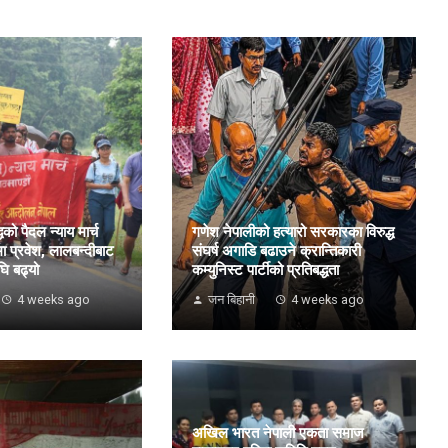
धको पैदल न्याय मार्च
गणेश नेपालीको हत्यारो सरकारका विरुद्ध
 प्रवेश, लालबन्दीबाट
संघर्ष अगाडि बढाउने क्रान्तिकारी
घि बढ्यो
कम्युनिस्ट पार्टीको प्रतिबद्धता
4 weeks ago
जन बिहानी
4 weeks ago
अखिल भारत नेपाली एकता समाज