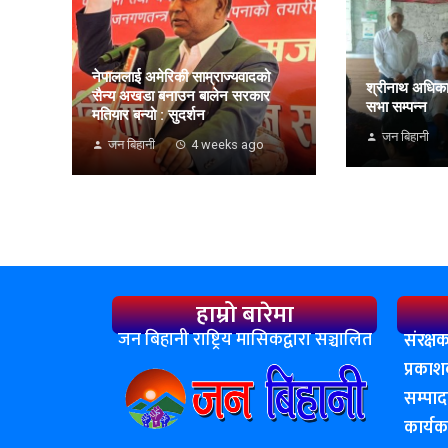
नेपाललाई अमेरिकी साम्राज्यवादको
श्रीनाथ अधिकार
सैन्य अखडा बनाउन बालेन सरकार
सभा सम्पन्न
मतियार बन्यो : सुदर्शन
जन बिहानी
जन बिहानी
4 weeks ago
हाम्रो बारेमा
जन बिहानी राष्ट्रिय मासिकद्वारा सञ्चालित
संरक्षक
प्रका
सम्पा
कार्य