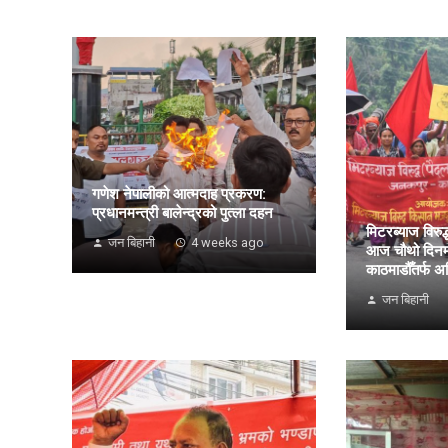
गणेश नेपालीको आत्मदाह प्रकरण:
प्रधानमन्त्री बालेन्द्रको पुत्ला दहन
मिटरब्याज विरुद्
जन बिहानी
4 weeks ago
आज चौथो दिनमा
काठमाडौँतर्फ अ
जन बिहानी