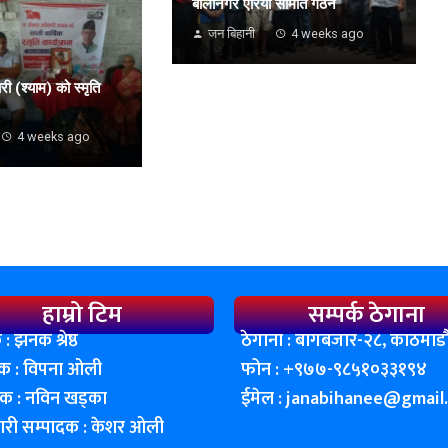
बालानगर एरिया समिति गठन
जन बिहानी
4 weeks ago
ी (श्याम) को स्मृति
4 weeks ago
हाम्रो टिम
सम्पर्क ठेगाना
 : झनक श्रेष्ठ
ठेगाना : बागबजार-२८, काठमाडाै
शक : विपना ओली
फोन : ‌+९७७-९८५१०३३१९४
दक : नविन खड्का
ईमेल :
janabihanee@gmail
कारी सम्पादक : केशर ओली