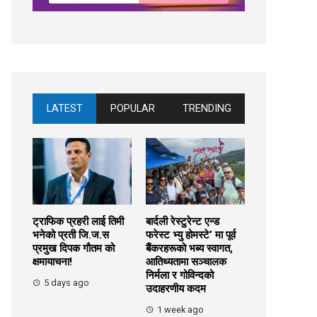
LATEST
POPULAR
TRENDING
ट्राफिक प्रहरी लाई तिमी
बार्दली रेस्टुरेन्ट एन्ड
भनेको प्रती जि.ज.स
फरेस्ट भ्यु होमस्टे’ मा पूर्व
प्रमुख दिपक गौतम को
बैंकरहरूको भब्य स्वागत,
क्षमायाचना!
आतिथ्यतामा सञ्चालक
निर्मला र गोविन्दको
5 days ago
उदाहरणीय कदम
1 week ago