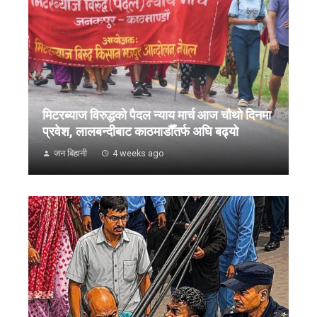
मिटरब्याज विरुद्धको पैदल न्याय मार्च आज चौथो दिनमा
प्रवेश, लालबन्दीबाट काठमाडौँतर्फ अघि बढ्यो
जन बिहानी
4 weeks ago