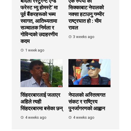
बार्दली रेस्टुरेन्ट एन्ड
एक रुपैयाँ को
फरेस्ट भ्यु होमस्टे’ मा
सिक्काबाट नेपालको
पूर्व बैंकरहरूको भब्य
नक्सा हटाउनु गम्भीर
स्वागत, आतिथ्यतामा
राष्ट्रघात हो : भीम
सञ्चालक निर्मला र
रावल
गोविन्दको उदाहरणीय
3 weeks ago
कदम
1 week ago
सिंहदरबारलाई जलाएर
नेपालको अस्तित्वगत
अहिले त्यही
संकट र राष्ट्रिय
सिंहदरबारमा बसेका छन्
पुनर्जागरणको आह्वान
4 weeks ago
4 weeks ago