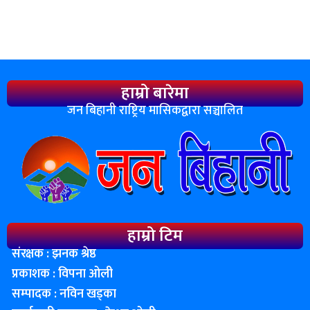
हाम्रो बारेमा
जन बिहानी राष्ट्रिय मासिकद्वारा सञ्चालित
हाम्रो टिम
संरक्षक : झनक श्रेष्ठ
प्रकाशक : विपना ओली
सम्पादक : नविन खड्का