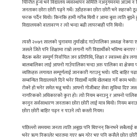
चिन्तित हुन्थे भने विद्यालय व्यवस्थापन समिति नअनुगमनमा आउँथे न 
जनताका छोरा छोरी पढ्ने गर्थे। उहाँहरुका छोरा छोरी भने सहरको ठूला
फरक पर्दैन थियो। किनकि हामी गरीब थियौ र आमा बुवा त्यति बुझ्ने हुनुहुन
विद्यालयको वातावरण र त्यो भन्दा बढी लापरबाही पनि थियो।
त्यस्तै २०७९ सालको चुनावमा तुर्माखाँद गाउँपालिका अध्यक्ष नेकपा एमा
जसले जिते पनि शिक्षामा राम्रो लगानी गरी विद्यार्थीको भविष्य बनाएर
बैठक बसेर सम्पूर्ण निर्वाचित जन प्रतिनिधि, शिक्षा र स्वास्थ्य क्षेत्
बालबालिका लाई आफ्नो गाउँपालिका भन्दा अरु पालिका वा क्षेत्रमा पढ
व्यक्तिहरु लगायत सम्पूर्णलाई जानकारी गराउनु भयो। यदि बाहिर पढाउ
सम्बन्धित विद्यालयले दिने भनेर विद्यार्थी माथि खेलबाड गर्ने काम भ
रोक्ने हो भनेर समेत भन्नु भयो। आफ्नो गोजीबाट सेवा सुविधा दिए जस्तो 
नागरिकको अधिकारको कुरा हो। त्यो नियम बनाउनु र आफ्नो पालिकाल
कानुन सर्वसाधारण जनताका छोरा छोरी लाई मात्र थियो। नियम बनाउ
छोरा छोरी बाहिर पढ्न न पाउने त्यो कस्तो नियम।
पछिल्लो समयमा जनता त्यति अबुझ पनि थिएनन् किनभने सबैलाई कान
भनेर ऋण निकालेर भारतमा गएर श्रम गरेर भए पनि कसैले छोरा छोरी 