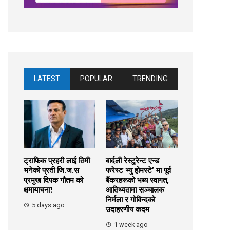
LATEST
POPULAR
TRENDING
ट्राफिक प्रहरी लाई तिमी
बार्दली रेस्टुरेन्ट एन्ड
भनेको प्रती जि.ज.स
फरेस्ट भ्यु होमस्टे’ मा पूर्व
प्रमुख दिपक गौतम को
बैंकरहरूको भब्य स्वागत,
क्षमायाचना!
आतिथ्यतामा सञ्चालक
निर्मला र गोविन्दको
5 days ago
उदाहरणीय कदम
1 week ago