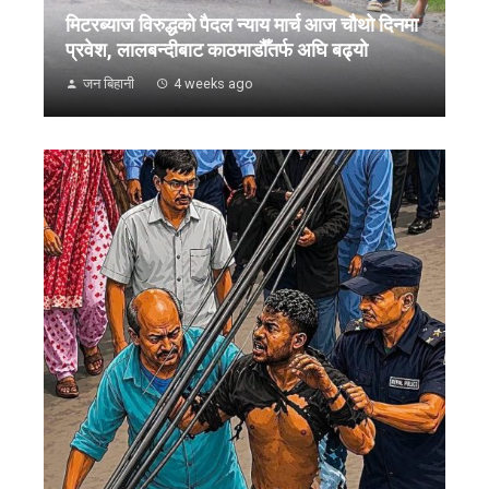
मिटरब्याज विरुद्धको पैदल न्याय मार्च आज चौथो दिनमा
प्रवेश, लालबन्दीबाट काठमाडौँतर्फ अघि बढ्यो
जन बिहानी
4 weeks ago