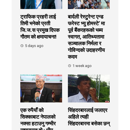
ट्राफिक प्रहरी लाई
बार्दली रेस्टुरेन्ट एन्ड
तिमी भनेको प्रती
फरेस्ट भ्यु होमस्टे’ मा
जि.ज.स प्रमुख दिपक
पूर्व बैंकरहरूको भब्य
गौतम को क्षमायाचना!
स्वागत, आतिथ्यतामा
सञ्चालक निर्मला र
5 days ago
गोविन्दको उदाहरणीय
कदम
1 week ago
एक रुपैयाँ को
सिंहदरबारलाई जलाएर
सिक्काबाट नेपालको
अहिले त्यही
नक्सा हटाउनु गम्भीर
सिंहदरबारमा बसेका छन्