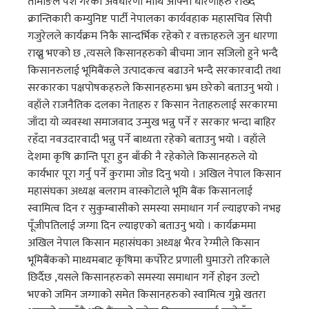
तामाङले पेश गरेको अवधारणा माथि आफ्नो धारणाहरु राख्दै
क्रान्तिकारी कम्युनिष्ट पार्टी नेपालका कार्यवहाक महासचिव सिपी
गजुरेलले कार्यक्रम निकै सान्दर्भिक रहेको र वक्ताहरुले जुन धारणा
राख्नु भएको छ ,त्यसले किसानहरुको बीचमा जान सजिलो हुने भन्दै
किसानरुलाई भूमिबैंकले उत्पादकत्व बढाउने भन्दै सरकारवादी तथा
सरकारका पक्षपोषकहरुले किसानहरुमा भ्रम छरेको बताउनु भयो ।
वहाँले राजनैतिक दलका नेताहरु र किसान नेताहरुलाई सरकारमा
जाँदा यो व्यवस्था समाजवाद उन्मुख भन्नु पर्ने र सरकार भन्दा बाहिर
रहँदा नवउदारवादी भन्नु पर्ने बाध्यता रहेको बताउनु भयो । वहाँले
देशमा कृषि क्रान्ति पूरा हुन बाँकी नै रहेकोले किसानहरुले यो
कार्यभार पूरा गर्नु पर्ने कुरामा जोड दिनु भयो । अखिल नेपाल किसान
महासंघका अध्यक्ष बलराम वास्कोटाले भूमि बैंक किसानलाई
स्वामित्व दिन र सुकुम्बासीको समस्या समाधान गर्न ल्याइएको नभइ
पूँजीपतिलाई जग्गा दिन ल्याइएको बताउनु भयो । कार्यक्रममा
अखिल नेपाल किसान महासंघका अध्यक्ष भैरव रेग्मीले किसान
भूमिबैंकको माध्यमबाट कृषिमा कर्पोरेट प्रणाली घुमाउरो तरिकाले
छिर्दैछ ,यसले किसानहरुको समस्या समाधान गर्ने होइन उल्टो
भएको जमिन जग्गाको समेत किसानहरुको स्वामित्व गुम्ने खतरा