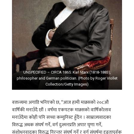
UNSPECIFIED – CIRCA 1865: Karl Marx (1818-1883),
philosopher and German politician. (Photo by Roger Viollet
Collection/Getty Images)
वक्तव्यमा अगाडि भनिएको छ, “आज हामी माक्र्सको २०८औ
वार्षिकी मनाउँदै छौं । वर्षमा एकपटक माक्र्सको वार्षिकोत्सव
मनाउँदैमा कोही पनि सच्चा कम्युनिस्ट हुँदैन । साम्राज्यवादका
विरुद्ध अथक संघर्ष गर्ने, वर्ग दुश्मनप्रति अपार घृणा गर्ने,
संशोधनवादका विरुद्ध निरन्तर संघर्ष गर्ने र वर्ग संघर्षमा दृढतापूर्वक