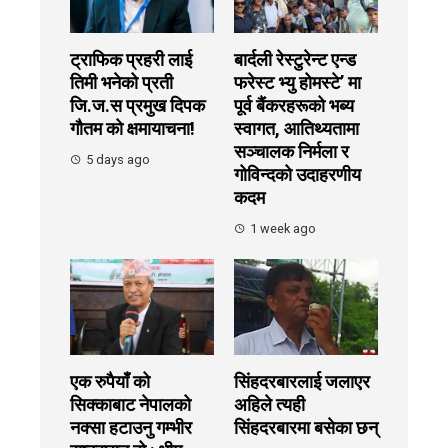
ट्राफिक प्रहरी लाई
बार्दली रेस्टुरेन्ट एन्ड
तिमी भनेको प्रती
फरेस्ट भ्यु होमस्टे’ मा
जि.ज.स प्रमुख दिपक
पूर्व बैंकरहरूको भब्य
गौतम को क्षमायाचना!
स्वागत, आतिथ्यतामा
सञ्चालक निर्मला र
5 days ago
गोविन्दको उदाहरणीय
कदम
1 week ago
एक रुपैयाँ को
सिंहदरबारलाई जलाएर
सिक्काबाट नेपालको
अहिले त्यही
नक्सा हटाउनु गम्भीर
सिंहदरबारमा बसेका छन्