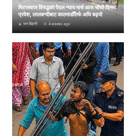
मिटरब्याज विरुद्धको पैदल न्याय मार्च आज चौथो दिनमा
प्रवेश, लालबन्दीबाट काठमाडौँतर्फ अघि बढ्यो
जन बिहानी
4 weeks ago