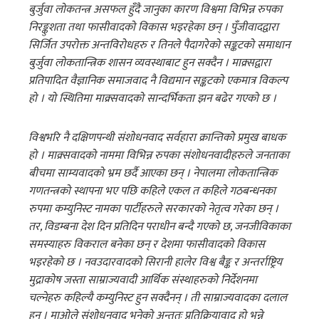
बुर्जुवा लोकतन्त्र असफल हुँदै जानुका कारण विश्वमा विभिन्न रुपका
निरङ्कुशता तथा फासीवादको विकास भइरहेका छन् । पुँजीवादद्वारा
सिर्जित उपरोक्त अन्तविरोधहरु र तिनले पैदागरेको सङ्कटको समाधान
बुर्जुवा लोकतान्त्रिक शासन व्यवस्थाबाट हुन सक्दैन । माक्र्सद्वारा
प्रतिपादित वैज्ञानिक समाजवाद नै विद्यमान सङ्कटको एकमात्र विकल्प
हो । यो स्थितिमा माक्र्सवादको सान्दर्भिकता झन बढेर गएको छ ।
विश्वभरि नै दक्षिणपन्थी संशोधनवाद सर्वहारा क्रान्तिको प्रमुख बाधक
हो । माक्र्सवादको नाममा विभिन्न रुपका संशोधनवादीहरुले जनताका
बीचमा साम्यवादको भ्रम छर्दै आएका छन् । नेपालमा लोकतान्त्रिक
गणतन्त्रको स्थापना भए पछि कहिले एकल त कहिले गठबन्धनका
रुपमा कम्युनिस्ट नामका पार्टीहरुले सरकारको नेतृत्व गरेका छन् ।
तर, विडम्बना देश दिन प्रतिदिन पराधीन बन्दै गएको छ, जनजीविकाका
समस्याहरु विकराल बनेका छन् र देशमा फासीवादको विकास
भइरहेको छ । नवउदारवादको सिरानी हालेर विश्व बैङ्क र अन्तर्राष्ट्रिय
मुद्राकोष जस्ता साम्राज्यवादी आर्थिक संस्थाहरुको निर्देशनमा
चल्नेहरु कहिल्यै कम्युनिस्ट हुन सक्दैनन् । ती साम्राज्यवादका दलाल
हुन् । माओले संशोधनवाद भनेको अन्ततः प्रतिक्रियावाद हो भन्ने