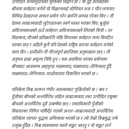
उत्पीडित जनसमुदायको मुक्तिको विज्ञान हो । यी दुई शताब्दीका
बीचमा सर्वहारा वर्गले यो विज्ञानलाई सोभियत रुस र चीन लगायत
विभिन्न देशहरुमा सफल प्रयोग गरेर क्रान्ति सम्पन्न गरेका थिए । ती
देशमा साम्राज्यवादी लुटेराहरुका स्वर्ग ध्वस्त भएका थिए, बुर्जुवा
अधिनायकत्वको ठाउँ सर्वहारा अधिनायकत्वले लिएको थियो । तर
विडम्बना, चीनको प्रतिक्रान्ति पछि विगतका सर्वहारा सत्ता विघटित
भएका छन् र अहिले कुनै पनि देशको राष्ट्रिय स्तरमा सर्वहारा वर्गको
सत्ता छैन । हामीसँग ती गौरवपूर्ण क्रान्तिका अनुभवहरु छन् । ती
अनुभव हाम्रा अमूल्य निधि हुन् । यस अवधिमा भएका प्रयोगका
बीचबाट आजसम्म आइपुग्दा माक्र्सवाद, माक्र्सवाद–लेनिनवाद हुँदै
माक्र्सवाद–लेनिनवाद–माओवादमा विकसित भएको छ ।
यतिबेला विश्व अत्यन्त गंभीर अवस्थाबाट गुज्रिरहेको छ । श्रम र
पुँजीका बीचको अन्तर्विरोध सहित साम्राज्यवाद तथा उत्पीडित राष्ट्रका
बीचको अन्तर्विरोध दुवै उत्कर्षमा छन् । एकाधिकारी पुँजीको
विस्तारका निमित्त चर्किंदै्र गएको अन्तर–साम्राज्यवादी अन्तर्विरोध
यतिबेला व्यापार युद्धमा अभिव्यक्त भएको छ र त्यो तेस्रो विश्वयुद्ध तर्फ
उन्मुख हुँदैछ । विश्व व्यवस्थामा यस्तो सङ्कट आउनुु र यो सङ्कट टार्न