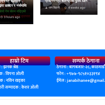
प्रधानमन्त्री बालेन्द्रको पुत्ला दहन
इन्टरनेट चलाउन
ारा डाक्टर र नर्समाथि
जन बिहानी
4 weeks ago
3 hours ago
हाम्रो टिम
सम्पर्क ठेगाना
 : झनक श्रेष्ठ
ठेगाना : बागबजार-२८, काठमाडाै
शक : विपना ओली
फोन : ‌+९७७-९८५१०३३१९४
दक : नविन खड्का
ईमेल :
janabihanee@gmail
कारी सम्पादक : केशर ओली