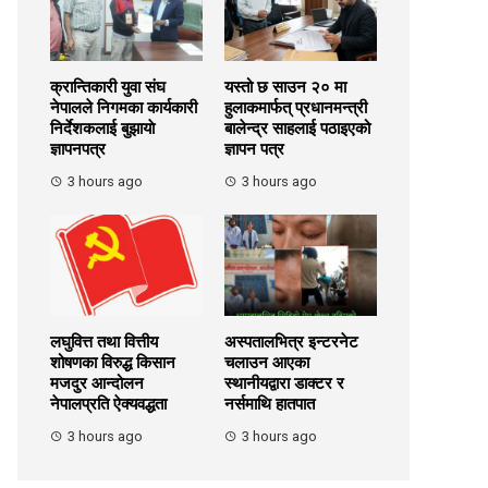
क्रान्तिकारी युवा संघ
यस्तो छ साउन २० मा
नेपालले निगमका कार्यकारी
हुलाकमार्फत् प्रधानमन्त्री
निर्देशकलाई बुझायाे
बालेन्द्र साहलाई पठाइएको
ज्ञापनपत्र
ज्ञापन पत्र
3 hours ago
3 hours ago
लघुवित्त तथा वित्तीय
अस्पतालभित्र इन्टरनेट
शोषणका विरुद्ध किसान
चलाउन आएका
मजदुर आन्दोलन
स्थानीयद्वारा डाक्टर र
नेपालप्रति ऐक्यवद्धता
नर्समाथि हातपात
3 hours ago
3 hours ago