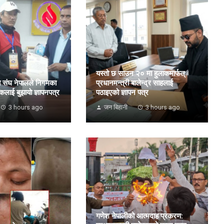
यस्तो छ साउन २० मा हुलाकमार्फत्
वा संघ नेपालले निगमका
प्रधानमन्त्री बालेन्द्र साहलाई
शकलाई बुझायाे ज्ञापनपत्र
पठाइएको ज्ञापन पत्र
3 hours ago
जन बिहानी
3 hours ago
गणेश नेपालीको आत्मदाह प्रकरण: