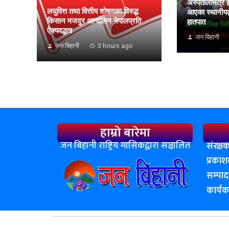
अस्पतालभित्र 
लघुवित्त तथा वित्तीय शोषणका विरुद्ध
आएका स्थानीयद्व
किसान मजदुर आन्दोलन नेपालप्रति
हातपात
ऐक्यवद्धता
जन बिहानी
जन बिहानी
3 hours ago
हाम्रो बारेमा
जन बिहानी राष्ट्रिय मासिकद्वारा सञ्चालित
संरक्षक
प्रका
सम्पा
कार्य