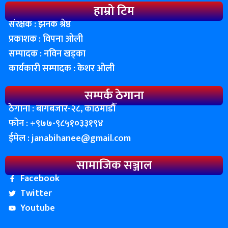
हाम्रो टिम
संरक्षक : झनक श्रेष्ठ
प्रकाशक : विपना ओली
सम्पादक : नविन खड्का
कार्यकारी सम्पादक : केशर ओली
सम्पर्क ठेगाना
ठेगाना : बागबजार-२८, काठमाडाैँ
फोन : ‌+९७७-९८५१०३३१९४
ईमेल :
janabihanee@gmail.com
सामाजिक सञ्जाल
Facebook
Twitter
Youtube