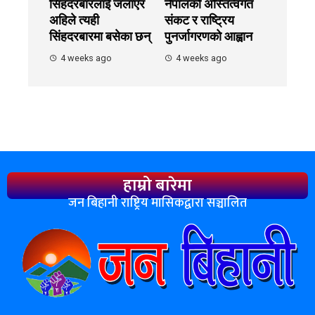
सिंहदरबारलाई जलाएर
नेपालको अस्तित्वगत
अहिले त्यही
संकट र राष्ट्रिय
सिंहदरबारमा बसेका छन्
पुनर्जागरणको आह्वान
4 weeks ago
4 weeks ago
हाम्रो बारेमा
जन बिहानी राष्ट्रिय मासिकद्वारा सञ्चालित