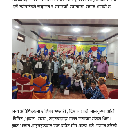
,हरी न्यौपानेको सञ्चालन र सागरको स्वागतमा सम्पन्न भएको छ ।
अन्य अतिथिहरुमा शशिधर भण्डारी , दिपक शाही, बालकृष्ण ओली
,विपिन ,भुकम्प ,सरद , खड्गबहादुर मल्ल लगायत रहेका थिए ।
ज्ञात अज्ञात शहिदहरुप्रति एक मिनेट मौन धारण गरी अगाडि बढेको