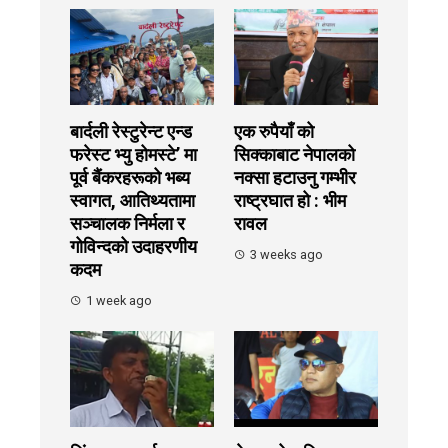
बार्दली रेस्टुरेन्ट एन्ड
एक रुपैयाँ को
फरेस्ट भ्यु होमस्टे’ मा
सिक्काबाट नेपालको
पूर्व बैंकरहरूको भब्य
नक्सा हटाउनु गम्भीर
स्वागत, आतिथ्यतामा
राष्ट्रघात हो : भीम
सञ्चालक निर्मला र
रावल
गोविन्दको उदाहरणीय
3 weeks ago
कदम
1 week ago