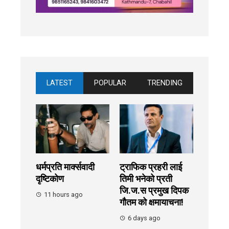
LATEST
POPULAR
TRENDING
धर्मप्रति मार्क्सवादी
ट्राफिक प्रहरी लाई
दृष्टिकोण
तिमी भनेको प्रती
जि.ज.स प्रमुख दिपक
11 hours ago
गौतम को क्षमायाचना!
6 days ago