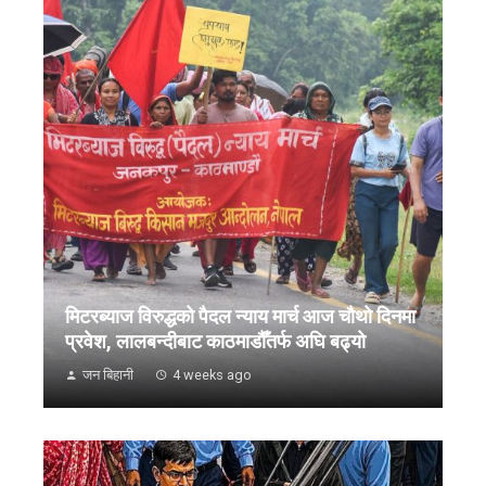
मिटरब्याज विरुद्धको पैदल न्याय मार्च आज चौथो दिनमा
प्रवेश, लालबन्दीबाट काठमाडौँतर्फ अघि बढ्यो
जन बिहानी
4 weeks ago