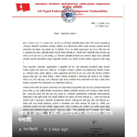
आज ९ अगष्ट, ३२औं अन्तर्राष्ट्रिय आदिवासी दिवश
मनाउँदै
जन बिहानी
2 days ago