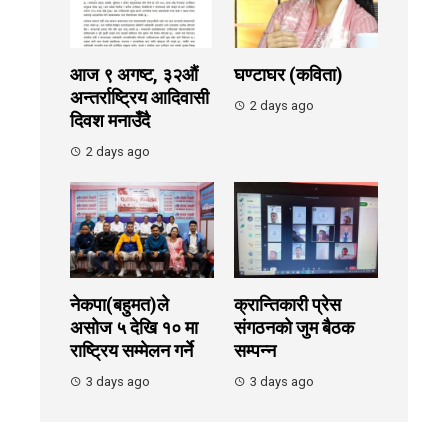
आज ९ अगष्ट, ३२औं
घण्टाघर (कविता)
अन्तर्राष्ट्रिय आदिवासी
2 days ago
दिवश मनाउँदै
2 days ago
नेकपा(बहुमत)ले
क्रान्तिकारी प्रेस
असोज ५ देखि १० मा
संगठनको जुम बैठक
राष्ट्रिय सम्मेलन गर्ने
सम्पन्न
3 days ago
3 days ago