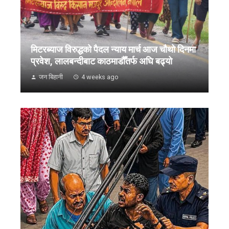
मिटरब्याज विरुद्धको पैदल न्याय मार्च आज चौथो दिनमा
प्रवेश, लालबन्दीबाट काठमाडौँतर्फ अघि बढ्यो
जन बिहानी
4 weeks ago