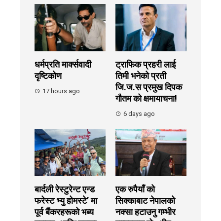
धर्मप्रति मार्क्सवादी
ट्राफिक प्रहरी लाई
दृष्टिकोण
तिमी भनेको प्रती
जि.ज.स प्रमुख दिपक
17 hours ago
गौतम को क्षमायाचना!
6 days ago
बार्दली रेस्टुरेन्ट एन्ड
एक रुपैयाँ को
फरेस्ट भ्यु होमस्टे’ मा
सिक्काबाट नेपालको
पूर्व बैंकरहरूको भब्य
नक्सा हटाउनु गम्भीर