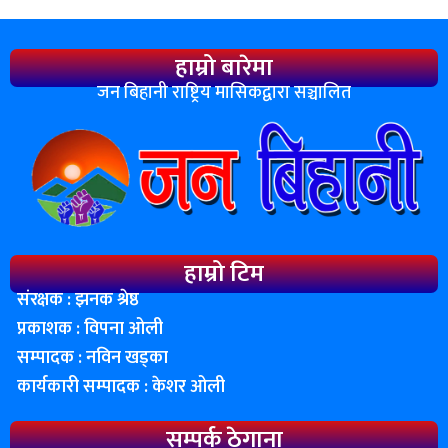
हाम्रो बारेमा
जन बिहानी राष्ट्रिय मासिकद्वारा सञ्चालित
हाम्रो टिम
संरक्षक : झनक श्रेष्ठ
प्रकाशक : विपना ओली
सम्पादक : नविन खड्का
कार्यकारी सम्पादक : केशर ओली
सम्पर्क ठेगाना