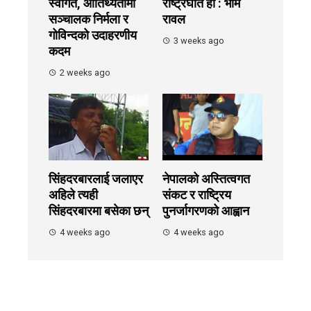
स्वागत, आतिथ्यतामा
राष्ट्रघात हो : भीम
सञ्चालक निर्मला र
रावल
गोविन्दको उदाहरणीय
3 weeks ago
कदम
2 weeks ago
सिंहदरबारलाई जलाएर
नेपालको अस्तित्वगत
अहिले त्यही
संकट र राष्ट्रिय
सिंहदरबारमा बसेका छन्
पुनर्जागरणको आह्वान
4 weeks ago
4 weeks ago