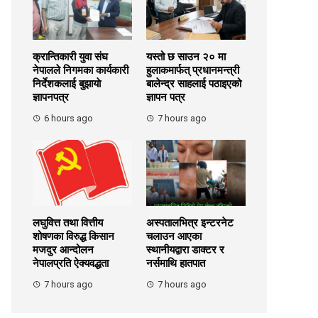
क्रान्तिकारी युवा संघ
यस्तो छ साउन २० मा
नेपालले निगमका कार्यकारी
हुलाकमार्फत् प्रधानमन्त्री
निर्देशकलाई बुझायाे
बालेन्द्र साहलाई पठाइएको
ज्ञापनपत्र
ज्ञापन पत्र
6 hours ago
7 hours ago
लघुवित्त तथा वित्तीय
अस्पतालभित्र इन्टरनेट
शोषणका विरुद्ध किसान
चलाउन आएका
मजदुर आन्दोलन
स्थानीयद्वारा डाक्टर र
नेपालप्रति ऐक्यवद्धता
नर्समाथि हातपात
7 hours ago
7 hours ago