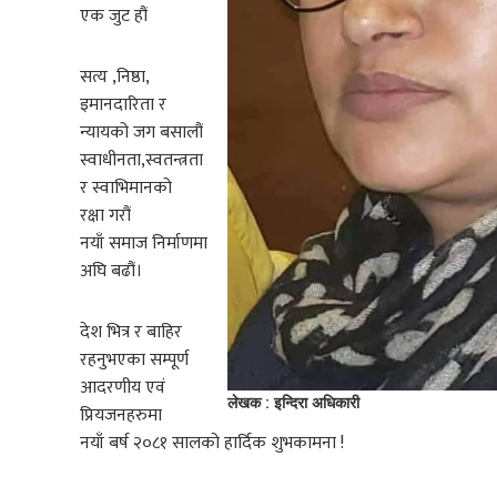
एक जुट हौं
सत्य ,निष्ठा,
इमानदारिता र
न्यायको जग बसालौं
स्वाधीनता,स्वतन्त्रता
र स्वाभिमानको
रक्षा गरौं
नयाँ समाज निर्माणमा
अघि बढौं।
देश भित्र र बाहिर
रहनुभएका सम्पूर्ण
आदरणीय एवं
लेखक : इन्दिरा अधिकारी
प्रियजनहरुमा
नयाँ बर्ष २०८१ सालको हार्दिक शुभकामना !