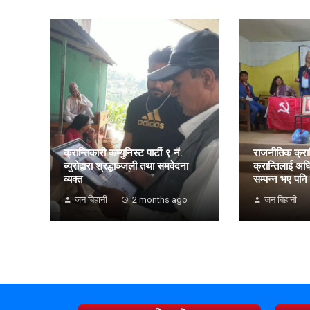
क्रान्तिकारी कम्युनिस्ट पार्टी ९ नं.
राजनीतिक क्रान
ब्युरोद्वारा श्रद्धाञ्जली तथा समवेदना
क्रान्तिलाई अघ
व्यक्त
सम्पन्न भए पनि प
जन बिहानी
2 months ago
जन बिहानी