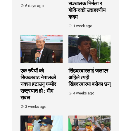
सञ्चालक निर्मला र
6 days ago
गोविन्दको उदाहरणीय
कदम
1 week ago
एक रुपैयाँ को
सिंहदरबारलाई जलाएर
सिक्काबाट नेपालको
अहिले त्यही
नक्सा हटाउनु गम्भीर
सिंहदरबारमा बसेका छन्
राष्ट्रघात हो : भीम
4 weeks ago
रावल
3 weeks ago