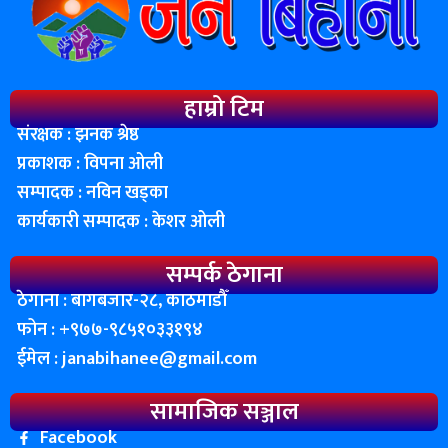
हाम्रो टिम
संरक्षक : झनक श्रेष्ठ
प्रकाशक : विपना ओली
सम्पादक : नविन खड्का
कार्यकारी सम्पादक : केशर ओली
सम्पर्क ठेगाना
ठेगाना : बागबजार-२८, काठमाडाैँ
फोन : ‌+९७७-९८५१०३३१९४
ईमेल :
janabihanee@gmail.com
सामाजिक सञ्जाल
Facebook