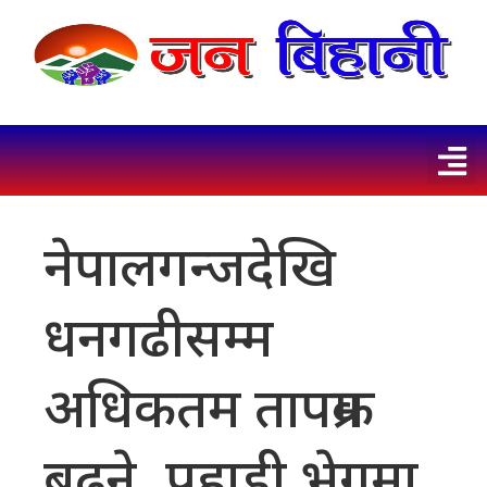
नेपालगन्जदेखि
धनगढीसम्म
अधिकतम तापक्रम
बढ्ने, पहाडी भेगमा