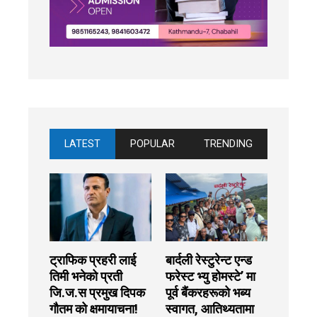
LATEST
POPULAR
TRENDING
ट्राफिक प्रहरी लाई
बार्दली रेस्टुरेन्ट एन्ड
तिमी भनेको प्रती
फरेस्ट भ्यु होमस्टे’ मा
जि.ज.स प्रमुख दिपक
पूर्व बैंकरहरूको भब्य
गौतम को क्षमायाचना!
स्वागत, आतिथ्यतामा