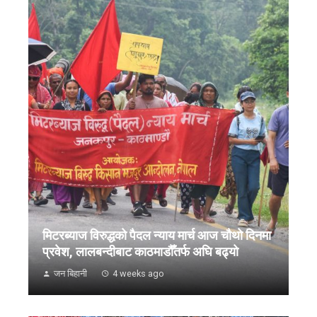
मिटरब्याज विरुद्धको पैदल न्याय मार्च आज चौथो दिनमा
प्रवेश, लालबन्दीबाट काठमाडौँतर्फ अघि बढ्यो
जन बिहानी
4 weeks ago