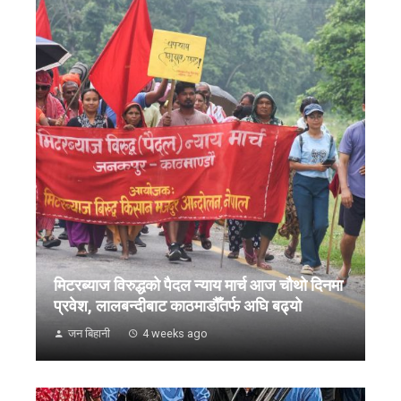
मिटरब्याज विरुद्धको पैदल न्याय मार्च आज चौथो दिनमा
प्रवेश, लालबन्दीबाट काठमाडौँतर्फ अघि बढ्यो
जन बिहानी
4 weeks ago