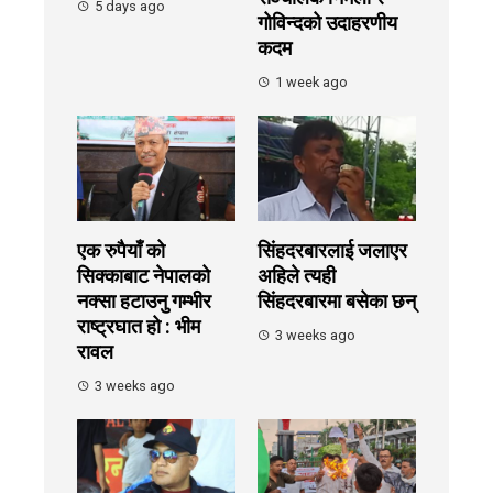
5 days ago
गोविन्दको उदाहरणीय
कदम
1 week ago
एक रुपैयाँ को
सिंहदरबारलाई जलाएर
सिक्काबाट नेपालको
अहिले त्यही
नक्सा हटाउनु गम्भीर
सिंहदरबारमा बसेका छन्
राष्ट्रघात हो : भीम
3 weeks ago
रावल
3 weeks ago