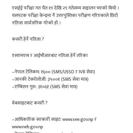
एसईई परीक्षा गत चैत १९ देखि २९ गतेसम्म सञ्चालन भएको थियो ।
यसपटक परीक्षा केन्द्रमा नै उत्तरपुस्तिका परीक्षण गरिएकाले छिटो
नतिजा सार्वजनिक गरेको हो ।
कसरी हेर्ने नतिजा ?
एसएमएस र आईभीआरबाट नतिजा हेर्ने तरिका
–नेपाल टेलिकम: १६०० (SMS/USSD र IVR सेवा)
–जानकी टेक्नोलोजी: ३५००१ (SMS सेवा मात्र)
–एम्बिसन गुरु: ३१०६१ (SMS सेवा मात्र)
वेबसाइटबाट कसरी ?
–आधिकारिक सरकारी साइट: www.see.gov.np र
www.neb.gov.np