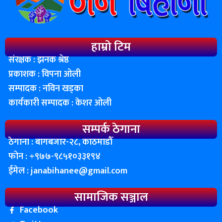
हाम्रो टिम
संरक्षक : झनक श्रेष्ठ
प्रकाशक : विपना ओली
सम्पादक : नविन खड्का
कार्यकारी सम्पादक : केशर ओली
सम्पर्क ठेगाना
ठेगाना : बागबजार-२८, काठमाडाैँ
फोन : ‌+९७७-९८५१०३३१९४
ईमेल :
janabihanee@gmail.com
सामाजिक सञ्जाल
Facebook