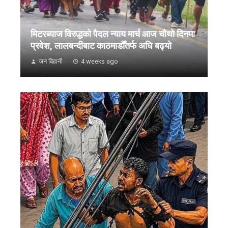
मिटरब्याज विरुद्धको पैदल न्याय मार्च आज चौथो दिनमा
प्रवेश, लालबन्दीबाट काठमाडौँतर्फ अघि बढ्यो
जन बिहानी
4 weeks ago