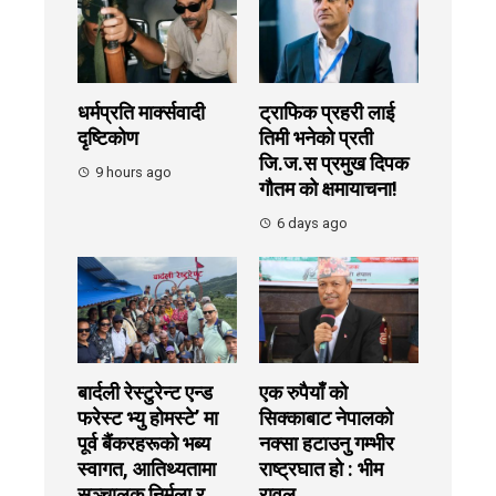
धर्मप्रति मार्क्सवादी
ट्राफिक प्रहरी लाई
दृष्टिकोण
तिमी भनेको प्रती
जि.ज.स प्रमुख दिपक
9 hours ago
गौतम को क्षमायाचना!
6 days ago
बार्दली रेस्टुरेन्ट एन्ड
एक रुपैयाँ को
फरेस्ट भ्यु होमस्टे’ मा
सिक्काबाट नेपालको
पूर्व बैंकरहरूको भब्य
नक्सा हटाउनु गम्भीर
स्वागत, आतिथ्यतामा
राष्ट्रघात हो : भीम
सञ्चालक निर्मला र
रावल