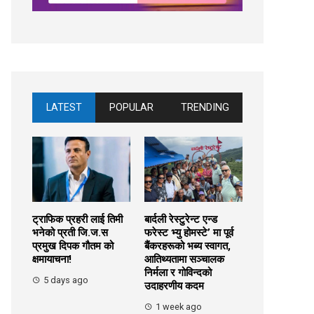
LATEST
POPULAR
TRENDING
ट्राफिक प्रहरी लाई तिमी
बार्दली रेस्टुरेन्ट एन्ड
भनेको प्रती जि.ज.स
फरेस्ट भ्यु होमस्टे’ मा पूर्व
प्रमुख दिपक गौतम को
बैंकरहरूको भब्य स्वागत,
क्षमायाचना!
आतिथ्यतामा सञ्चालक
निर्मला र गोविन्दको
5 days ago
उदाहरणीय कदम
1 week ago