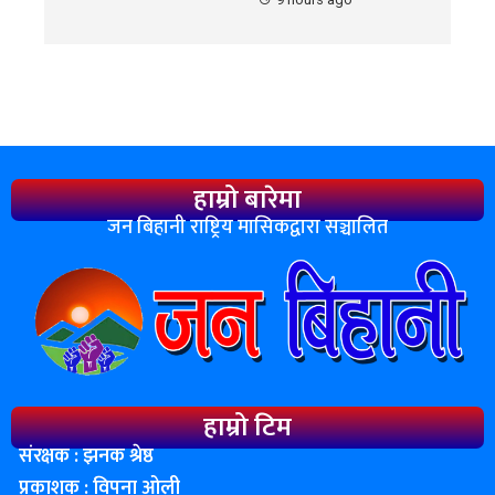
हाम्रो बारेमा
जन बिहानी राष्ट्रिय मासिकद्वारा सञ्चालित
हाम्रो टिम
संरक्षक : झनक श्रेष्ठ
प्रकाशक : विपना ओली