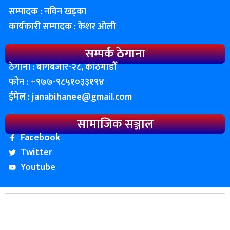
सम्पादक : नविन खड्का
कार्यकारी सम्पादक : केशर ओली
सम्पर्क ठेगाना
ठेगाना : बागबजार-२८, काठमाडाैँ
फोन : ‌+९७७-९८५१०३३१९४
ईमेल :
janabihanee@gmail.com
सामाजिक सञ्जाल
Facebook
Twitter
Youtube
© २०८२ प्रतिलिपी अधिकार जन बिहानी ∣ सर्बाधिकार सुनिश्चित