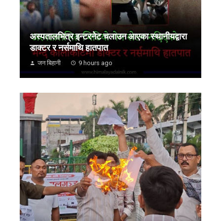
अस्पतालभित्र इन्टरनेट चलाउन आएका स्थानीयद्वारा
डाक्टर र नर्समाथि हातपात
जन बिहानी
9 hours ago