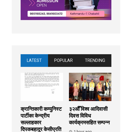
LATEST
POPULAR
TRENDING
क्रान्तिकारी कम्युनिस्ट
३२औँ विश्व आदिवासी
पार्टीका केन्द्रीय
दिवस विविध
सल्लाहकार
कार्यक्रमसहित सम्पन्न
दिपकबहादुर केसीप्रति
1 hour ago