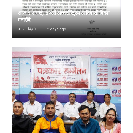
आज ९ अगष्ट, ३२औं अन्तर्राष्ट्रिय आदिवासी दिवश
मनाउँदै
जन बिहानी
2 days ago