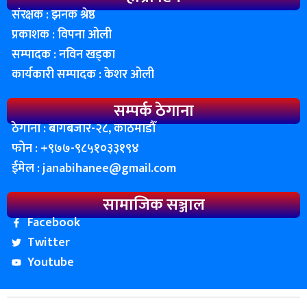
संरक्षक : झनक श्रेष्ठ
प्रकाशक : विपना ओली
सम्पादक : नविन खड्का
कार्यकारी सम्पादक : केशर ओली
सम्पर्क ठेगाना
ठेगाना : बागबजार-२८, काठमाडाैँ
फोन : ‌+९७७-९८५१०३३१९४
ईमेल :
janabihanee@gmail.com
सामाजिक सञ्जाल
Facebook
Twitter
Youtube