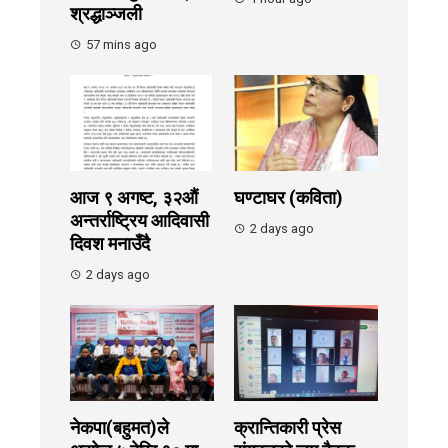
श्रद्धाञ्जली
57 mins ago
आज ९ अगष्ट, ३२औं
घण्टाघर (कविता)
अन्तर्राष्ट्रिय आदिवासी
2 days ago
दिवश मनाउँदै
2 days ago
नेकपा(बहुमत)ले
क्रान्तिकारी प्रेस