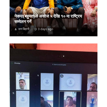
नेकपा(बहुमत)ले असोज ५ देखि १० मा राष्ट्रिय
सम्मेलन गर्ने
जन बिहानी
3 days ago