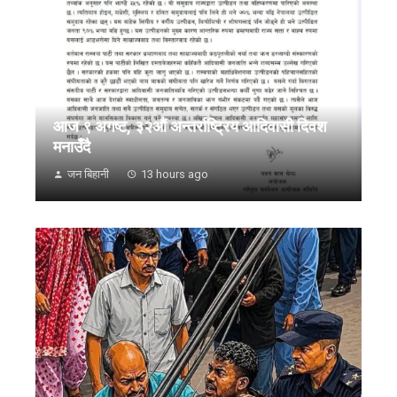
आज ९ अगष्ट, ३२औं अन्तर्राष्ट्रिय आदिवासी दिवश
मनाउँदै
जन बिहानी
13 hours ago