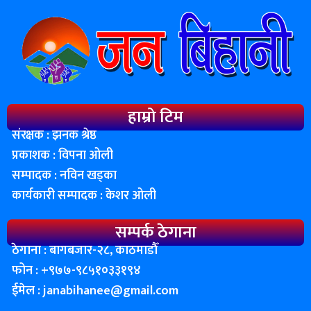
हाम्रो टिम
संरक्षक : झनक श्रेष्ठ
प्रकाशक : विपना ओली
सम्पादक : नविन खड्का
कार्यकारी सम्पादक : केशर ओली
सम्पर्क ठेगाना
ठेगाना : बागबजार-२८, काठमाडाैँ
फोन : ‌+९७७-९८५१०३३१९४
ईमेल :
janabihanee@gmail.com