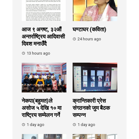
आज ९ अगष्ट, ३२औं
घण्टाघर (कविता)
अन्तर्राष्ट्रिय आदिवासी
24 hours ago
दिवश मनाउँदै
13 hours ago
नेकपा(बहुमत)ले
क्रान्तिकारी प्रेस
असोज ५ देखि १० मा
संगठनको जुम बैठक
राष्ट्रिय सम्मेलन गर्ने
सम्पन्न
1 day ago
1 day ago