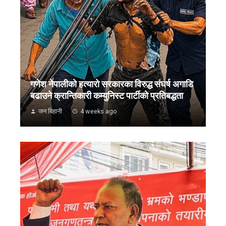
गणेश नेपालीको हत्यारो सरकारका विरुद्ध संघर्ष अगाडि
बढाउने क्रान्तिकारी कम्युनिस्ट पार्टीको प्रतिबद्धता
जन बिहानी
4 weeks ago