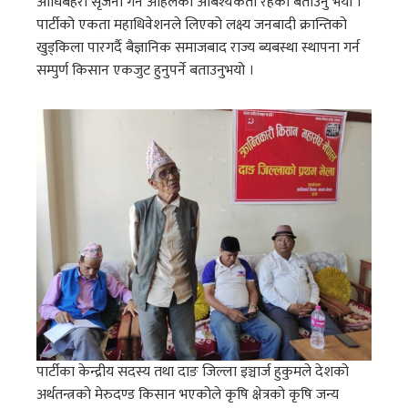
आधिबेहरी सृजना गर्ने अहिलेको आबश्यकता रहेको बताउनु भयो ।
पार्टीको एकता महाधिवेशनले लिएको लक्ष्य जनबादी क्रान्तिको
खुड्किला पारगर्दै बैज्ञानिक समाजबाद राज्य ब्यबस्था स्थापना गर्न
सम्पुर्ण किसान एकजुट हुनुपर्ने बताउनुभयो ।
पार्टीका केन्द्रीय सदस्य तथा दाङ जिल्ला इञ्चार्ज हुकुमले देशको
अर्थतन्त्रको मेरुदण्ड किसान भएकोले कृषि क्षेत्रको कृषि जन्य