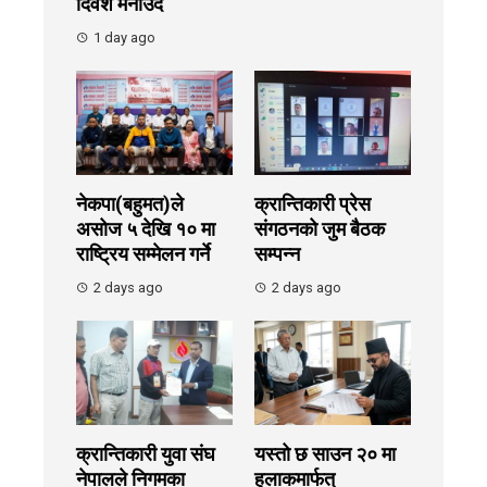
दिवश मनाउँदै
1 day ago
नेकपा(बहुमत)ले
क्रान्तिकारी प्रेस
असोज ५ देखि १० मा
संगठनको जुम बैठक
राष्ट्रिय सम्मेलन गर्ने
सम्पन्न
2 days ago
2 days ago
क्रान्तिकारी युवा संघ
यस्तो छ साउन २० मा
नेपालले निगमका
हुलाकमार्फत्