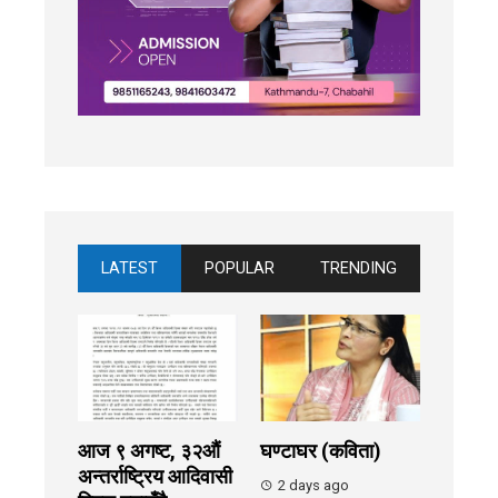
LATEST
POPULAR
TRENDING
आज ९ अगष्ट, ३२औं
घण्टाघर (कविता)
अन्तर्राष्ट्रिय आदिवासी
2 days ago