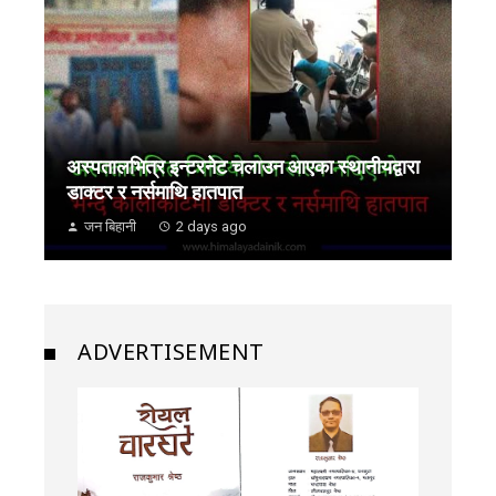
अस्पतालभित्र इन्टरनेट चलाउन आएका स्थानीयद्वारा
डाक्टर र नर्समाथि हातपात
जन बिहानी
2 days ago
ADVERTISEMENT