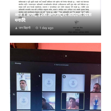
आज ९ अगष्ट, ३२औं अन्तर्राष्ट्रिय आदिवासी दिवश
मनाउँदै
जन बिहानी
1 day ago