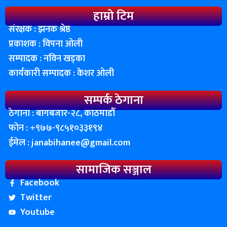
हाम्रो टिम
संरक्षक : झनक श्रेष्ठ
प्रकाशक : विपना ओली
सम्पादक : नविन खड्का
कार्यकारी सम्पादक : केशर ओली
सम्पर्क ठेगाना
ठेगाना : बागबजार-२८, काठमाडाैँ
फोन : ‌+९७७-९८५१०३३१९४
ईमेल :
janabihanee@gmail.com
सामाजिक सञ्जाल
Facebook
Twitter
Youtube