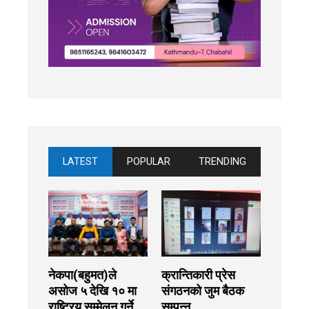
LATEST
POPULAR
TRENDING
नेकपा(बहुमत)ले
क्रान्तिकारी प्रेस
असोज ५ देखि १० मा
संगठनको जुम बैठक
राष्ट्रिय सम्मेलन गर्ने
सम्पन्न