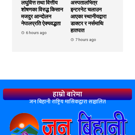
लघुवित्त तथा वित्तीय
अस्पतालभित्र
शोषणका विरुद्ध किसान
इन्टरनेट चलाउन
मजदुर आन्दोलन
आएका स्थानीयद्वारा
नेपालप्रति ऐक्यवद्धता
डाक्टर र नर्समाथि
हातपात
6 hours ago
7 hours ago
हाम्रो बारेमा
जन बिहानी राष्ट्रिय मासिकद्वारा सञ्चालित