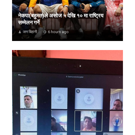
नेकपा(बहुमत)ले असोज ५ देखि १० मा राष्ट्रिय
सम्मेलन गर्ने
जन बिहानी
6 hours ago