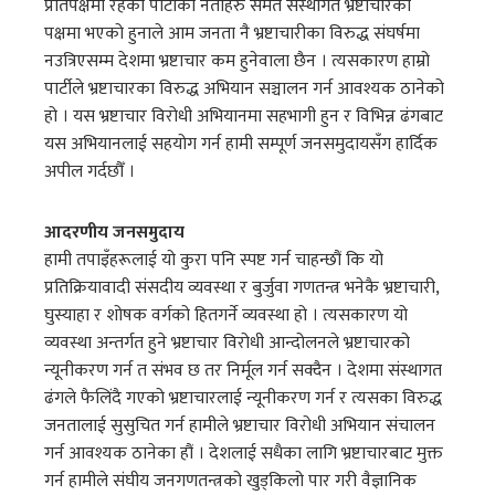
प्रतिपक्षमा रहेका पार्टीका नेताहरु समेत संस्थागत भ्रष्टाचारको
पक्षमा भएको हुनाले आम जनता नै भ्रष्टाचारीका विरुद्ध संघर्षमा
नउत्रिएसम्म देशमा भ्रष्टाचार कम हुनेवाला छैन । त्यसकारण हाम्रो
पार्टीले भ्रष्टाचारका विरुद्ध अभियान सञ्चालन गर्न आवश्यक ठानेको
हो । यस भ्रष्टाचार विरोधी अभियानमा सहभागी हुन र विभिन्न ढंगबाट
यस अभियानलाई सहयोग गर्न हामी सम्पूर्ण जनसमुदायसँग हार्दिक
अपील गर्दछौँ ।
आदरणीय जनसमुदाय
हामी तपाइँहरूलाई यो कुरा पनि स्पष्ट गर्न चाहन्छौं कि यो
प्रतिक्रियावादी संसदीय व्यवस्था र बुर्जुवा गणतन्त्र भनेकै भ्रष्टाचारी,
घुस्याहा र शोषक वर्गको हितगर्ने व्यवस्था हो । त्यसकारण यो
व्यवस्था अन्तर्गत हुने भ्रष्टाचार विरोधी आन्दोलनले भ्रष्टाचारको
न्यूनीकरण गर्न त संभव छ तर निर्मूल गर्न सक्दैन । देशमा संस्थागत
ढंगले फैलिंदै गएको भ्रष्टाचारलाई न्यूनीकरण गर्न र त्यसका विरुद्ध
जनतालाई सुसुचित गर्न हामीले भ्रष्टाचार विरोधी अभियान संचालन
गर्न आवश्यक ठानेका हौं । देशलाई सधैका लागि भ्रष्टाचारबाट मुक्त
गर्न हामीले संघीय जनगणतन्त्रको खुड्किलो पार गरी वैज्ञानिक