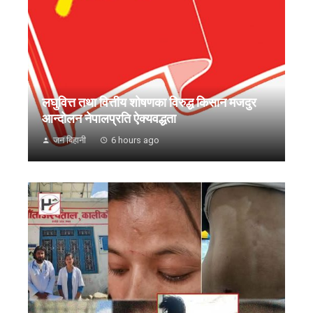
लघुवित्त तथा वित्तीय शोषणका विरुद्ध किसान मजदुर
आन्दोलन नेपालप्रति ऐक्यवद्धता
जन बिहानी
6 hours ago