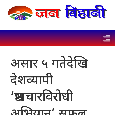
असार ५ गतेदेखि
देशव्यापी
‘भ्रष्टाचारविरोधी
अभियान’ सफल