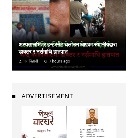
अस्पतालभित्र इन्टरनेट चलाउन आएका स्थानीयद्वारा
डाक्टर र नर्समाथि हातपात
जन बिहानी
7 hours ago
ADVERTISEMENT