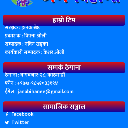
हाम्रो टिम
संरक्षक : झनक श्रेष्ठ
प्रकाशक : विपना ओली
सम्पादक : नविन खड्का
कार्यकारी सम्पादक : केशर ओली
सम्पर्क ठेगाना
ठेगाना : बागबजार-२८, काठमाडाैँ
फोन : ‌+९७७-९८५१०३३१९४
ईमेल :
janabihanee@gmail.com
सामाजिक सञ्जाल
Facebook
Twitter