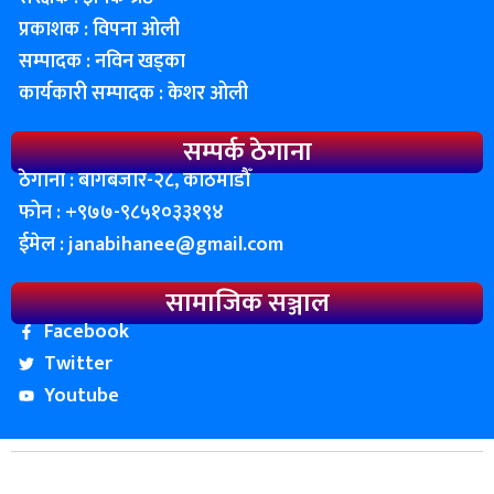
प्रकाशक : विपना ओली
सम्पादक : नविन खड्का
कार्यकारी सम्पादक : केशर ओली
सम्पर्क ठेगाना
ठेगाना : बागबजार-२८, काठमाडाैँ
फोन : ‌+९७७-९८५१०३३१९४
ईमेल :
janabihanee@gmail.com
सामाजिक सञ्जाल
Facebook
Twitter
Youtube