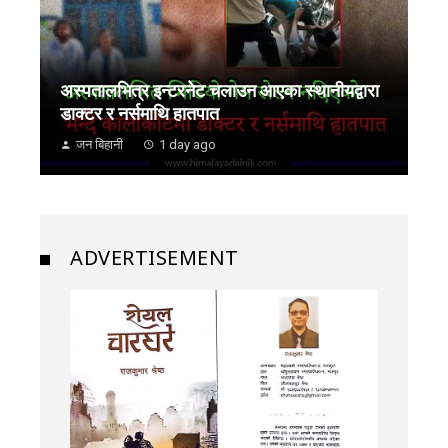
अस्पतालभित्र इन्टरनेट चलाउन आएका स्थानीयद्वारा
डाक्टर र नर्समाथि हातपात
जन बिहानी
1 day ago
ADVERTISEMENT