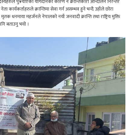
ा सदस्यहरुले पु¥याएको योगदानका कारण नै क्रान्तिकारी आन्दोलन निरन्तर
ार्यकर्ताहरुले क्रान्तिमा सेवा गर्न असम्भव हुने भन्दै उहाँले छोरा
ृतक धनमाया महर्जनले नेपालको नयाँ जनवादी क्रान्ति तथा राष्ट्रिय मुक्ति
 पनि बताउनु भयो ।