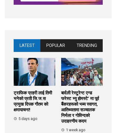
LATEST
POPULAR
TRENDING
ट्राफिक प्रहरी लाई तिमी
बार्दली रेस्टुरेन्ट एन्ड
भनेको प्रती जि.ज.स
फरेस्ट भ्यु होमस्टे’ मा पूर्व
प्रमुख दिपक गौतम को
बैंकरहरूको भब्य स्वागत,
क्षमायाचना!
आतिथ्यतामा सञ्चालक
निर्मला र गोविन्दको
5 days ago
उदाहरणीय कदम
1 week ago