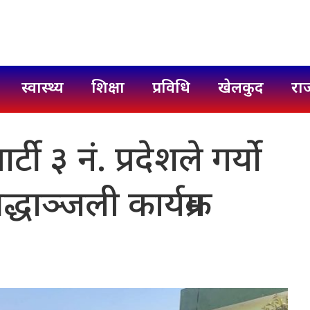
स्वास्थ्य
शिक्षा
प्रविधि
खेलकुद
रा
र्टी ३ नंं. प्रदेशले गर्याे
धाञ्जली कार्यक्रम