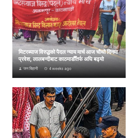
मिटरब्याज विरुद्धको पैदल न्याय मार्च आज चौथो दिनमा
प्रवेश, लालबन्दीबाट काठमाडौँतर्फ अघि बढ्यो
जन बिहानी
4 weeks ago