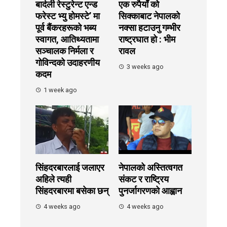
बार्दली रेस्टुरेन्ट एन्ड
एक रुपैयाँ को
फरेस्ट भ्यु होमस्टे’ मा
सिक्काबाट नेपालको
पूर्व बैंकरहरूको भब्य
नक्सा हटाउनु गम्भीर
स्वागत, आतिथ्यतामा
राष्ट्रघात हो : भीम
सञ्चालक निर्मला र
रावल
गोविन्दको उदाहरणीय
3 weeks ago
कदम
1 week ago
सिंहदरबारलाई जलाएर
नेपालको अस्तित्वगत
अहिले त्यही
संकट र राष्ट्रिय
सिंहदरबारमा बसेका छन्
पुनर्जागरणको आह्वान
4 weeks ago
4 weeks ago