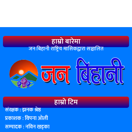
हाम्रो बारेमा
जन बिहानी राष्ट्रिय मासिकद्वारा सञ्चालित
हाम्रो टिम
संरक्षक : झनक श्रेष्ठ
प्रकाशक : विपना ओली
सम्पादक : नविन खड्का