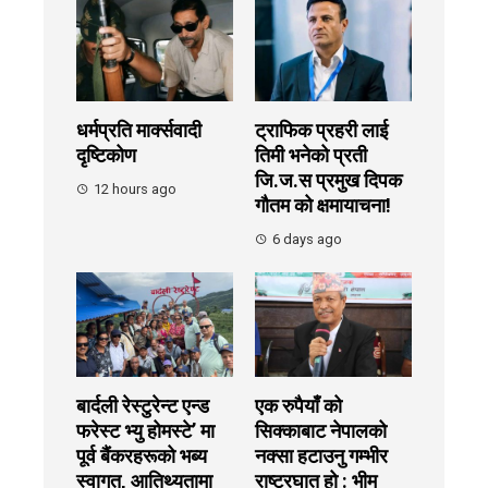
धर्मप्रति मार्क्सवादी
ट्राफिक प्रहरी लाई
दृष्टिकोण
तिमी भनेको प्रती
जि.ज.स प्रमुख दिपक
12 hours ago
गौतम को क्षमायाचना!
6 days ago
बार्दली रेस्टुरेन्ट एन्ड
एक रुपैयाँ को
फरेस्ट भ्यु होमस्टे’ मा
सिक्काबाट नेपालको
पूर्व बैंकरहरूको भब्य
नक्सा हटाउनु गम्भीर
स्वागत, आतिथ्यतामा
राष्ट्रघात हो : भीम