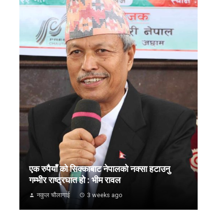
एक रुपैयाँ को सिक्काबाट नेपालको नक्सा हटाउनु
गम्भीर राष्ट्रघात हो : भीम रावल
नकुल चौलागाई
3 weeks ago