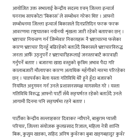
आयोजित उक्त सभालाई केन्द्रीय सदस्य एवम् जिल्ला इन्चार्ज
घननाथ सापकोटा ‘बिकास’ ले सम्बोधन गरेका थिए । आफ्नो
सम्बोधनमा जिल्ला इन्चार्ज बिकासले दिनप्रतिदिन फरक फरक
आवरणमा राष्ट्रघातका नयाँनयाँ शृंखला जारी रहेको बताएका छन् ।
भ्रष्टाचार नियन्त्रण गर्न जिम्मेवार निकायहरू नै भ्रष्टाचारमा फसेका
कारण भ्रष्टाचार दिनहुँ बढिरहेको बताउँदै बिकासले भ्रष्टाचारविरुद्ध
जनता आफैँ उठ्नुपर्ने र भ्रष्टाचारीहरूलाई जनस्तरबाटै कारवाही
गर्नुपर्ने बताए । बजारमा खाद्य वस्तुको कृत्रिम अभाव पैदा गरि
कालाबजारी मौलाएका कारण अत्यधिक महँगीको मारमा परिरहेका
छन् । चाडपर्वका बेला यस्ता गतिविधि धेरै हुने हुँदा बजारको
नियमित अनुगमन गर्न उनले प्रशासनसमक्ष मागसमेत गरे । यस्ता
गतिविधि विरुद्ध आफ्नो पार्टी सँधै सङ्घर्षरत रहेको बताउँदै उनले
आगामी दिनमा पनि सङ्घर्षमा रहने बताए ।
पार्टीका केन्द्रीय सल्लाहकार दिवाकर न्यौपाने, बाबुराम प्यासी
परियार, जिल्ला संयोजक कुलप्रसाद रिजाल, महिला नेत्री शान्ति
बिक, कुसुम खडका, सहिद अनिष कुवँरका बुबा खड्गबहादुर कुवँर