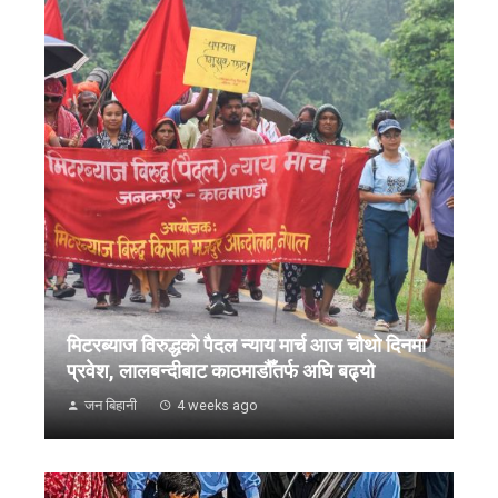
मिटरब्याज विरुद्धको पैदल न्याय मार्च आज चौथो दिनमा
प्रवेश, लालबन्दीबाट काठमाडौँतर्फ अघि बढ्यो
जन बिहानी
4 weeks ago