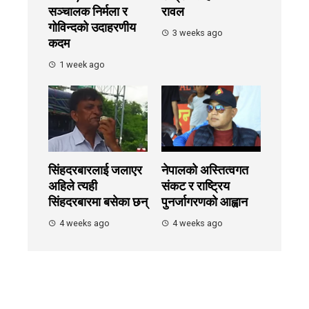
सञ्चालक निर्मला र
रावल
गोविन्दको उदाहरणीय
3 weeks ago
कदम
1 week ago
सिंहदरबारलाई जलाएर
नेपालको अस्तित्वगत
अहिले त्यही
संकट र राष्ट्रिय
सिंहदरबारमा बसेका छन्
पुनर्जागरणको आह्वान
4 weeks ago
4 weeks ago