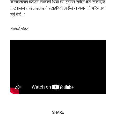
कटवाललाइ हटाउन खाेजेकाे थियाे त्याे हटाउन सकेन बरू रूक्माङ्गद
कटवालले चण्डलाइलाइ नै हटाइदियाे त्यसैले राज्यसत्ता नै परिवर्तण
गर्नु पर्छ ।’
भिडियाेसहित
SHARE