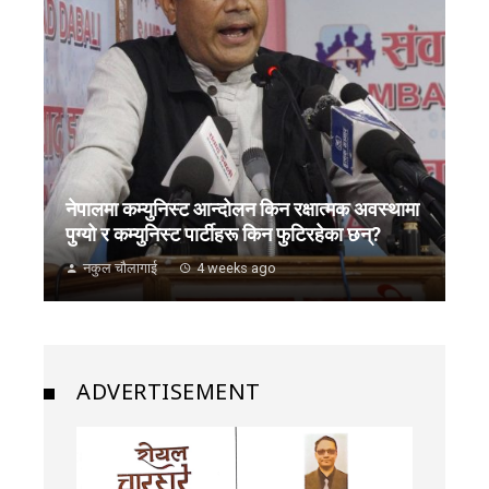
नेपालमा कम्युनिस्ट आन्दोलन किन रक्षात्मक अवस्थामा
पुग्यो र कम्युनिस्ट पार्टीहरू किन फुटिरहेका छन्?
नकुल चौलागाई
4 weeks ago
ADVERTISEMENT