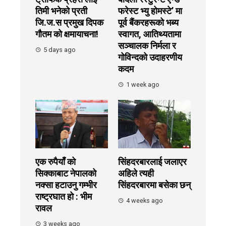
तिमी भनेको प्रती
फरेस्ट भ्यु होमस्टे’ मा
जि.ज.स प्रमुख दिपक
पूर्व बैंकरहरूको भब्य
गौतम को क्षमायाचना!
स्वागत, आतिथ्यतामा
सञ्चालक निर्मला र
5 days ago
गोविन्दको उदाहरणीय
कदम
1 week ago
एक रुपैयाँ को
सिंहदरबारलाई जलाएर
सिक्काबाट नेपालको
अहिले त्यही
नक्सा हटाउनु गम्भीर
सिंहदरबारमा बसेका छन्
राष्ट्रघात हो : भीम
4 weeks ago
रावल
3 weeks ago