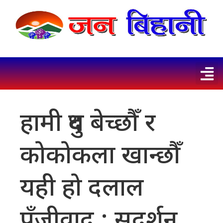
हामी दुध बेच्छाैँ र
काेकाेकला खान्छाैँ
यही हाे दलाल
पुँजीवाद : सुदर्शन,