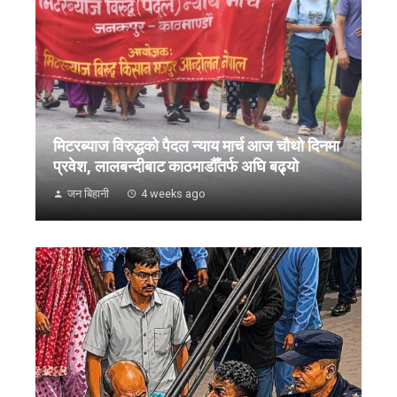
मिटरब्याज विरुद्धको पैदल न्याय मार्च आज चौथो दिनमा
प्रवेश, लालबन्दीबाट काठमाडौँतर्फ अघि बढ्यो
जन बिहानी
4 weeks ago