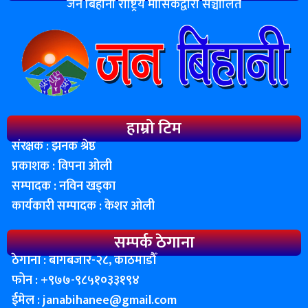
जन बिहानी राष्ट्रिय मासिकद्वारा सञ्चालित
हाम्रो टिम
संरक्षक : झनक श्रेष्ठ
प्रकाशक : विपना ओली
सम्पादक : नविन खड्का
कार्यकारी सम्पादक : केशर ओली
सम्पर्क ठेगाना
ठेगाना : बागबजार-२८, काठमाडाैँ
फोन : ‌+९७७-९८५१०३३१९४
ईमेल :
janabihanee@gmail.com