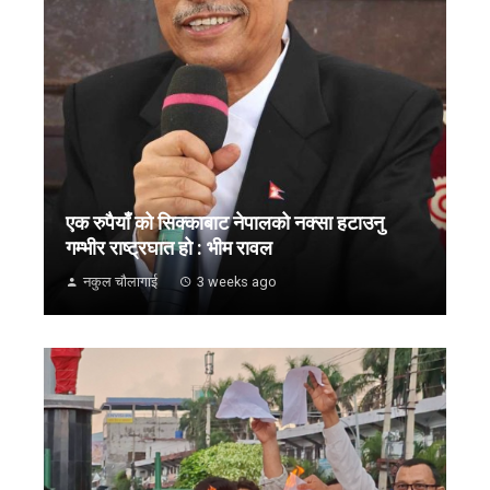
एक रुपैयाँ को सिक्काबाट नेपालको नक्सा हटाउनु
गम्भीर राष्ट्रघात हो : भीम रावल
नकुल चौलागाई
3 weeks ago