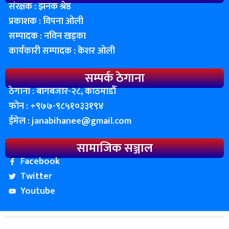
संरक्षक : झनक श्रेष्ठ
प्रकाशक : विपना ओली
सम्पादक : नविन खड्का
कार्यकारी सम्पादक : केशर ओली
सम्पर्क ठेगाना
ठेगाना : बागबजार-२८, काठमाडाैँ
फोन : ‌+९७७-९८५१०३३१९४
ईमेल :
janabihanee@gmail.com
सामाजिक सञ्जाल
Facebook
Twitter
Youtube