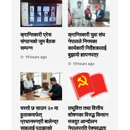
क्रान्तिकारी प्रेस
क्रान्तिकारी युवा संघ
संगठनको जुम बैठक
नेपालले निगमका
सम्पन्न
कार्यकारी निर्देशकलाई
बुझायाे ज्ञापनपत्र
19 hours ago
19 hours ago
यस्तो छ साउन २० मा
लघुवित्त तथा वित्तीय
हुलाकमार्फत्
शोषणका विरुद्ध किसान
प्रधानमन्त्री बालेन्द्र
मजदुर आन्दोलन
साहलाई पठाइएको
नेपालप्रति ऐक्यवद्धता