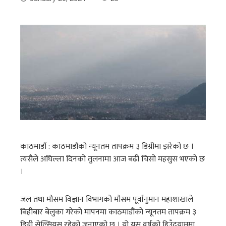
काठमाडौं : काठमाडौंको न्यूनतम तापक्रम ३ डिग्रीमा झरेको छ ।
त्यसैले अघिल्ला दिनको तुलनामा आज बढी चिसो महसुस भएको छ
।
जल तथा मौसम विज्ञान विभागको मौसम पूर्वानुमान महाशाखाले
बिहीबार बेलुका गरेको मापनमा काठमाडौंको न्यूनतम तापक्रम ३
डिग्री सेल्सियस रहेको जनाएको छ । यो यस वर्षको हिउँदयाममा