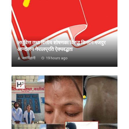
लघुवित्त तथा वित्तीय शोषणका विरुद्ध किसान मजदुर
आन्दोलन नेपालप्रति ऐक्यवद्धता
जन बिहानी
19 hours ago