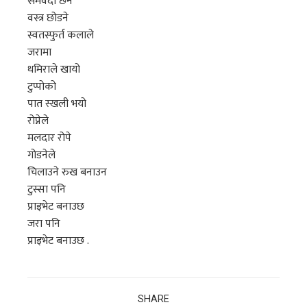
सर्मवेदी छैन
वस्त्र छोडने
स्वतस्फुर्त कलाले
जरामा
धमिराले खायो
टुप्पोको
पात स्खली भयो
रोप्नेले
मलदार रोपे
गोडनेले
चिलाउने रुख बनाउन
टुस्सा पनि
प्राइभेट बनाउछ
जरा पनि
प्राइभेट बनाउछ .
SHARE