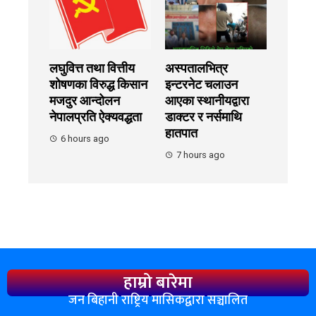
लघुवित्त तथा वित्तीय
अस्पतालभित्र
शोषणका विरुद्ध किसान
इन्टरनेट चलाउन
मजदुर आन्दोलन
आएका स्थानीयद्वारा
नेपालप्रति ऐक्यवद्धता
डाक्टर र नर्समाथि
हातपात
6 hours ago
7 hours ago
हाम्रो बारेमा
जन बिहानी राष्ट्रिय मासिकद्वारा सञ्चालित