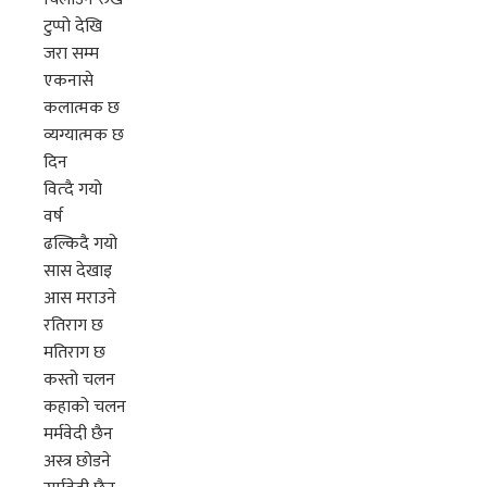
टुप्पो देखि
जरा सम्म
एकनासे
कलात्मक छ
व्यग्यात्मक छ
दिन
वित्दै गयो
वर्ष
ढल्किदै गयो
सास देखाइ
आस मराउने
रतिराग छ
मतिराग छ
कस्तो चलन
कहाको चलन
मर्मवेदी छैन
अस्त्र छोडने