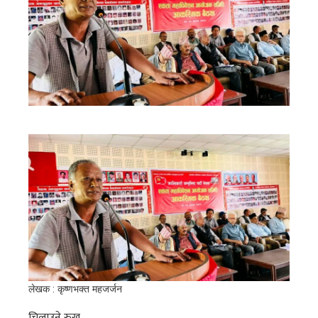
लेखक : कृष्णभक्त महजर्जन
चिलाउने रुख