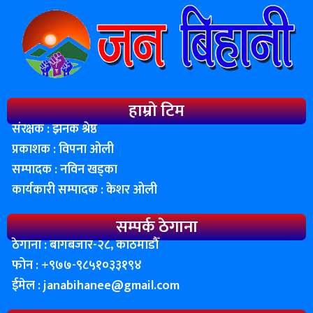
हाम्रो टिम
संरक्षक : झनक श्रेष्ठ
प्रकाशक : विपना ओली
सम्पादक : नविन खड्का
कार्यकारी सम्पादक : केशर ओली
सम्पर्क ठेगाना
ठेगाना : बागबजार-२८, काठमाडाैँ
फोन : ‌+९७७-९८५१०३३१९४
ईमेल :
janabihanee@gmail.com