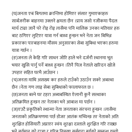
(घ)जनता एबं बिगतमा क्रान्तिमा होमिएर संसार गुमाएकाहरु
सार्बजनीक बाहनमा उक्लने क्षमता छैन ।प्राय जसो नजीकमा पैदल
मार्च टाढा जानै परे रोइ रोइ त्यसैमा पनि मालिक उनका मतियार हरु
बाट ठगिएर लुटिएर यात्रा गर्न बाध्य हुन्छन भने नेता जन बिभिन्न
प्रकारका पारबाहनमा मौसम अनुसारका सेबा सुबिधा भएका हरुमा
यात्रा गर्छन ।
(ङ)जनता ले केहि गरि साधन जोरि हाले भने दर्जनौ स्थानमा भूत
भयार खुसि पार्नु पर्ने बाध्य हुन्छन ।तिनै चिज नेताले खरिदन खोजे
उपहार सहित घरमै आउँछन ।
(च)जनता माथि असख्य कर हरुले टाउँको उठाउँन सक्ने अबस्था
छैन ।नेता गण लाइ सेबा सुबिधाको फालाफाल छ ।
(छ)जनता बस्ने घर टहरा अब्यबस्थित ऐलानी कुनै सस्थाका
अतिक्रमित हुन्छन तर नेताका भने आबाश मा पर्छन ।
(ज)एउटै प्रकृतिको स्थान्मा नेता जनताका संरचना हुन्छन ।त्यसैमा
जनताको अतिक्रमणमा पर्छ डोजर आतंक मच्चिन्छ तर नेताको अति
शुरक्षित होसियारीे अप्नाएर स्वंय शुरक्षा दस्ताले शुरक्षित गरि राख्छ
भने बर्तमान को राज्य र गरिब निमुखा सर्बहारा बर्गको सम्बन्ध यस्तो