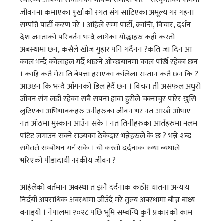
स्वास्थ्य आफनो सन्तानको भविष्य समाप्त पारे । सस्कृतिको नाममा
जीवनमा कमाएका पुर्खाको रगत संग साटिएका अमूल्य गर गहना
सम्पत्ति पार्टी करण गरे । अहिले सम्म पार्टी, क्रान्ति, विचार, दर्शन
देश जनताको परिबर्तन भन्दै लागेका योद्धाहरु कहाँ कस्तो
अबस्थामा छन, कसैले खोज गुहार पनि गर्दैनन ?कति जा दिन आ
काल भन्दै कोलाहल गर्दै थाङने ओच्छयानमा काल पर्खि रहेका छन
। काहि कतै मेरा ति बेपत्ता हराएका कलिला सन्तान कतै छन कि ?
आउछन कि भन्दै आँगनको डिल हेर्दै छन । विचरा ती असफल अधुरो
जीवन संग लडी रहेका सबै सपना हावा हुरीले चक्नाचुर पारेर खुसि
लुटिएका अभिभाबकहरु उनीहरुका जीवन भर नत आखाँ ओभाए
नत ओठमा मुस्कान आउँन सके । नत तिनीहरुका आर्तहरुमा मलम
पटिट लगाउन सक्ने राज्यका ठेकेदार भन्नेहरुले के छ ? भन्ने शब्द
समेतले सम्बोधन गर्न सके । यो कस्तो दर्दनाक कथा ब्यथाले
भरिएको पीडादायी नरकीय जीवन ?
अहिलेको बर्तमान अबस्था त झनै दर्दनाक कठोर यातना अन्याय
निर्दयी अपराधिक अबस्थामा जीउँदै मरे तुल्य अबस्थामा बाँच्न बाध्य
बनाइयो । नेपालमा २०२८ पछि भूमि सम्बन्धि कुनै प्रकारको काम