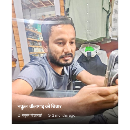
नकुल चौलागाइ को बिचार
नकुल चौलागाई
2 months ago