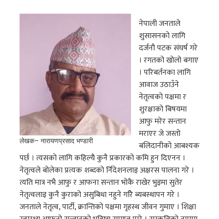
नेपाली जनताले
शुसासनको लागि
दर्जनौ पटक संघर्ष गरे
। रगतको खोलो बगाए
। परिबर्तनका लागि
आवाज उठाउँने
नेतृत्वको पक्षमा र
शुरक्षाको बिषयमा
आफु मरेर सन्तान
मराएर जे जस्तो
लेखक– नारायणप्रसाद भण्डारी
बलिदानीको आबश्यक
पर्छ । त्यसको लागि कहिल्यै कुनै प्रकारको कमि हुन दिएनन ।
नेतृत्वले बोलेका प्रत्यक शब्दको र्निदेशनलाइ अक्षरस पालना गरे ।
त्यति मात्र नभै आफु र आफना सन्तान भोकै राखेर भुइमा सुतेर
नेतृत्वलाइ कुनै कुराको असुबिधा नहुने गरिे ब्यबस्थापन गरे ।
जनताले नेतृत्व, पार्टी, क्रान्तिको पक्षमा गृहस्थ जीवन गुमाए । शिक्षा