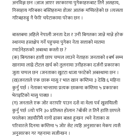
अनविज्ञ छन ।आज आएर सरकारमा पुगेकाहरुबाट तिनै असहाय,
निसाहाय गरिबका बस्तिहरुमा डोजर आतंक मच्चिरहेको छ ।त्यसता
गरिबहरुह्रु नै फेरि चपेटाकामा परेका छन ।
बास्तबमा अहिले नेपाली जनता देश र उनी बिगतका जान्ने मान्ने हरेक
स्थानमा हस्तक्षेप गर्ने पहुचमा पुगेका नेता सत्ताको मातमा
रमाउँनेहरुको अबस्था कस्तो छ ?
(क) बिगतका हात्ती छाप चप्पल लाउने नेताहरु जनताको १बर्ष सम्म
खानामा लाग्ने टोटल खर्च को तुलनामा उनीहरुका दर्जनौ प्रकारका
जुता चप्पल छन ।जनताका खुटटा धाजा फाटेको अबस्थामा छन ।
(ख)जनताले एक छाक मासु र भात खान कम्तिमा ३ देखि ६ महिना
कुर्नु पर्छ । नेताका भान्सामा प्रत्यक छाकमा कम्तिमा ५ प्रकारका
भेराइटिको मासु पाक्छ ।
(ग) जनताले एक जोर वरापरि पाउन दशै वा मेला पर्व खुसयिाली
कुर्नु पर्छ ।त्यो पनि ३० प्रतिसत होलान ?बाँकी त तिनै हात्ति छापले
फालेका जडयौरीमै नागों ढाक्न बाध्य हुन्छन ।भने नेताका स
परिवारले दिनमा कम्तिमा ५ जोर सेट त्यहि अनुसारका मेकप त्यसै
अनुसारका गर गहनामा सजीन्छन ।