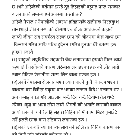
छ ।भने अहिलेको बर्तमान झण्डै दुइ तिहाइको बहुमत प्राप्त सरकार
र जनताको सम्बन्ध एबं अबस्था कस्तो छ ?
अहिले नेपाल र नेपालीको अबस्था इतिहासकै खर्तनाक निरङकुश
तानाशाही जीवन मरणको दोसाध एबं डोजर आतंकको कहाली
लाग्दो जीवन संग संघर्षरत सडक छाप को जीवनमा बाँच्न बाध्य छन
।किनभने गरिब आफै गरिब हुदैनन ।गरिब हुनका धेरै कारण हरु
हुन्छन ।जस्तै
(१) साहुको लघुबित्तिय सहकारी बैंक लगाएतका हरुको मिटर ब्याजे
ऋृण तिर्न नसकेको कारण उठिबास लगाइएका हरु को ओत लाग्ने
स्थान मेटिएर ऐलानीमा सरण लिन बाध्य भएका हरु ।
(२)अर्को नेपालमा रोजगार भएन ज्यान पाल्ने कुनै बिकल्प भएन ।
बाध्यता बस बिभिन्न प्रकृया बाट भएका सन्तान विदेश पलाएन भए ।
अब कमाइ काज गरि आउलान भन्दै दिन गन्दै दियोमा तेल थप्दै
गरेका ।बृद्ध बा आमा छोरा छारी श्रीमती को अगाडि लासको बाकस
आयो ।अब के गर्ने ?त्यहि सहारा विहिनको मौकामा मिटर घुमाउँदै
गर्ने हरुले छाक बास उठिबास लगाएका हरु ।
(३)अर्का एकथरि ब्यापार ब्यबसाय गर्न खोजे तर विविध कारण बस