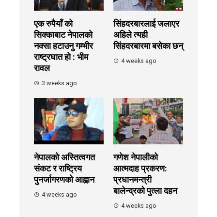
एक रुपैयाँ को
सिंहदरबारलाई जलाएर
सिक्काबाट नेपालको
अहिले त्यही
नक्सा हटाउनु गम्भीर
सिंहदरबारमा बसेका छन्
राष्ट्रघात हो : भीम
4 weeks ago
रावल
3 weeks ago
नेपालको अस्तित्वगत
गणेश नेपालीको
संकट र राष्ट्रिय
आत्मदाह प्रकरण:
पुनर्जागरणको आह्वान
प्रधानमन्त्री
बालेन्द्रको पुत्ला दहन
4 weeks ago
4 weeks ago