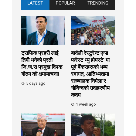
LATEST
POPULAR
TRENDING
ट्राफिक प्रहरी लाई
बार्दली रेस्टुरेन्ट एन्ड
तिमी भनेको प्रती
फरेस्ट भ्यु होमस्टे’ मा
जि.ज.स प्रमुख दिपक
पूर्व बैंकरहरूको भब्य
गौतम को क्षमायाचना!
स्वागत, आतिथ्यतामा
सञ्चालक निर्मला र
5 days ago
गोविन्दको उदाहरणीय
कदम
1 week ago