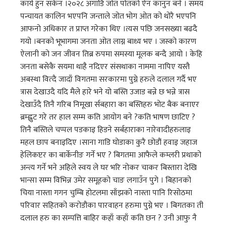
कार्य हुन सकेन ।२०२८ अगाडि जोत पोतको ऐन कानुन बने । समय
पन्चायत कालिन भएपनि जन्ताले जोत भोग ओत को थोरै भएपनि
आफनो अधिकार त प्राप्त गरेका थिए ।त्यस पछि जनसख्या बढदै
गयो ।बनको भूभागमा जनता ओत लाग्न बाध्य भए । जस्को कारण
ऐलानी को जन जीवन तिब्र रुपमा समस्या मूलक बन्दै आयो । केहि
जनता बसेकै सयमा थाहै नदिएर संसथाका नाममा नापिए यस्तै
अबस्था वित्दै जादाँ विगतमा सरकारमा पुग्ने हरुले दलाल गर्दै भए
त्रास देखाउदै यदि मैले हारे भने यो बस्ति उजाड बन्ने छ भन्ने त्रास
देखाउँदै तिनै गरिब निमूखा र्सबहारा का बस्तिहरु भोट बैक बनाएर
ब्रम्ह्लुट गरे तर हाल सम्म कति आयोग बने ?कति भाषण छाटिए ?
तिनै बस्तिले चप्पल पडकाइ हिडने सर्बहाराका नारेवादीहरुलाइ
महल छाप बनाइदिए ।साना गाडि घोडाका कुरै छोडौं हवाइ जहाज
हेलिकप्टर का बार्केनीङ गर्ने भए ? बिगतमा आफैले कम्लरी प्रथाको
अन्त्य गर्ने भने अहिले स्वय ले घर भरि नोकर चाकर बिस्तारा देखि
भान्सा सम्म विभिन्न उमेर समूहको चाङ लगाउँन पुगे । बिहानको
चिया नास्ता गगन चुम्बि होटलमा साँझको नास्ता पानि रिसोठमा
परिवार सहितको करोडौका पारवाहन हरुमा पुग्ने भए । बिगतका ती
दलाल हरु का सम्पत्ति बाहिर कहाँ कहाँ कति छन ? उनी आफु नै