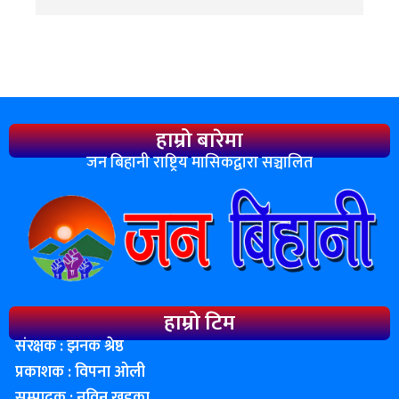
हाम्रो बारेमा
जन बिहानी राष्ट्रिय मासिकद्वारा सञ्चालित
हाम्रो टिम
संरक्षक : झनक श्रेष्ठ
प्रकाशक : विपना ओली
सम्पादक : नविन खड्का