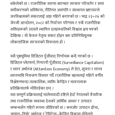
धकेलेको छ । राजनीतिक स्तरमा बारम्बार सरकार परिवर्तन र सत्ता
समीकरणको अस्थिरता, नीतिगत असंगति र संस्थागत भ्रष्टाचारले
जनविश्वासको संकटलाई अझ गहिरो बनाएको छ । भाद्र २३÷२४ को
जेनजी आन्दोलन, २०८२ को निर्वाचन परिणाम र नयाँ राजनीतिक
शक्तिहरूको उदयले स्थापित दलहरूप्रतिको विश्वास क्षय भएको
देखिन्छ । यो केवल नेतृत्व संकट होइन बरु प्रतिनिधिमूलक
लोकतान्त्रिक संरचनाको विफलता हो ।
यसै पृष्ठभूमिमा डिजिटल पुँजीवाद निर्णायक बन्दै गएको छ ।
डिजिटल प्लेटफर्म, निगरानी पूँजीवाद (Surveillance Capitalism)
र ध्यान अर्थतन्त्र (Attention Economy) ले डेटा, सूचना र मानव
ध्यानमाथि नियन्त्रण विस्तार गर्दै राजनीतिक बहसलाई गहिरो वर्गीय
विश्लेषणभन्दा तात्कालिक, व्यक्ति केन्द्रित र भावनात्मक
प्रतिक्रियातर्फ मोडिरहेका छन् ।
यस सम्पूर्ण प्रक्रियालाई मालेमावादी दृष्टिले हेर्दा नेपालको वैचारिक
तथा राजनीतिक व्यवस्था देशको आर्थिक आधार र उत्पादन
सम्बन्धसँग गहिरो रूपमा जोडिएको छ । कमजोर उत्पादन ढाँचा,
आयात–निर्भर अर्थतन्त्र र रेमिटेन्स–केन्द्रित विकास मोडेलले