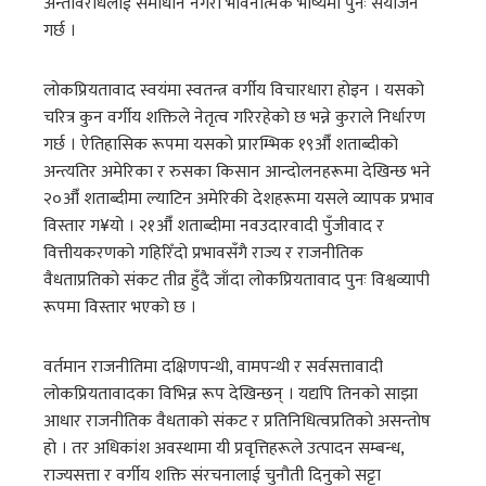
अन्तर्विरोधलाई समाधान नगरी भावनात्मक भाष्यमा पुनः संयोजन
गर्छ ।
लोकप्रियतावाद स्वयंमा स्वतन्त्र वर्गीय विचारधारा होइन । यसको
चरित्र कुन वर्गीय शक्तिले नेतृत्व गरिरहेको छ भन्ने कुराले निर्धारण
गर्छ । ऐतिहासिक रूपमा यसको प्रारम्भिक १९औँ शताब्दीको
अन्त्यतिर अमेरिका र रुसका किसान आन्दोलनहरूमा देखिन्छ भने
२०औँ शताब्दीमा ल्याटिन अमेरिकी देशहरूमा यसले व्यापक प्रभाव
विस्तार ग¥यो । २१औँ शताब्दीमा नवउदारवादी पुँजीवाद र
वित्तीयकरणको गहिरिँदो प्रभावसँगै राज्य र राजनीतिक
वैधताप्रतिको संकट तीव्र हुँदै जाँदा लोकप्रियतावाद पुनः विश्वव्यापी
रूपमा विस्तार भएको छ ।
वर्तमान राजनीतिमा दक्षिणपन्थी, वामपन्थी र सर्वसत्तावादी
लोकप्रियतावादका विभिन्न रूप देखिन्छन् । यद्यपि तिनको साझा
आधार राजनीतिक वैधताको संकट र प्रतिनिधित्वप्रतिको असन्तोष
हो । तर अधिकांश अवस्थामा यी प्रवृत्तिहरूले उत्पादन सम्बन्ध,
राज्यसत्ता र वर्गीय शक्ति संरचनालाई चुनौती दिनुको सट्टा