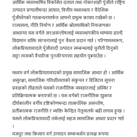
आर्थिक व्यवस्थाभित्र विकसित दलाल तथा नोकरशाही पुँजीले राष्ट्रिय
उत्पादन प्रणालीभन्दा आयात, वित्तीय मध्यस्थता र वैदेशिक
पुँजीसँगको गठबन्धनमार्फत आफ्नो प्रभुत्व कायम राखेको छ ।
राज्यसत्ता, नीति निर्माण र आर्थिक स्रोतमाथिको नियन्त्रणका
आधारमा यस वर्गले जनअसन्तोषलाई व्यवस्थापकीय भाष्यमा ढाल्दै
विद्यमान शक्ति संरचनालाई पुनः वैधता प्रदान गर्छ । परिणामस्वरूप,
लोकप्रियतावादले पुँजीवादी उत्पादन सम्बन्धलाई चुनौती दिनुको
सट्टा त्यसको वैचारिक पुनर्संरचनामा सहयोग पु¥याउँछ ।
मध्यम वर्ग लोकप्रियतावादको प्रमुख सामाजिक आधार हो । आर्थिक
असुरक्षा, सामाजिक गतिशीलताको संकुचन र डिजिटल सूचना
प्रवाहको तीव्रताले यसको राजनीतिक व्यवहारलाई अस्थिर र
प्रतिक्रियात्मक बनाएको छ । यस वर्गको राजनीतिक झुकाव
दीर्घकालीन वर्गीय दृष्टिकोणभन्दा तात्कालिक असन्तोष,
प्रतीकात्मक राजनीति र व्यक्ति केन्द्रित नेतृत्वतर्फ बढी लगाव हुन्छ ।
यसले लोकप्रियतावादी तर्कलाई सहज सामाजिक आधार प्रदान गर्छ
।
मजदुर तथा किसान वर्ग उत्पादन सम्बन्धसँग प्रत्यक्ष रूपमा