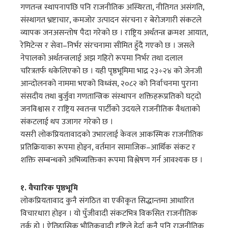
गणतन्त्र स्थापनापछि पनि राजनीतिक अस्थिरता, नीतिगत असंगति,
संस्थागत भ्रष्टाचार, कमजोर उत्पादन संरचना र बेरोजगारी संकटले
व्यापक जनअसन्तोष पैदा गरेको छ । राष्ट्रिय अर्थतन्त्र क्रमशः आयात,
रेमिटेन्स र सेवा–निर्भर संरचनामा सीमित हुँदै गएको छ । जसले
नेपालको अर्थतन्त्रलाई अझ गहिरो रूपमा निर्भर तथा दलाल
चरित्रतर्फ धकेलिएको छ । यही पृष्ठभूमिमा भाद्र २३÷२४ को जेनजी
आन्दोलनको नाममा भएको विध्वंस, २०८२ को निर्वाचनमा पुराना
संसदीय तथा बुर्जुवा गणतान्त्रिक संस्थापन शक्तिहरूप्रतिको घट्दो
जनविश्वास र राष्ट्रिय स्वतन्त्र पार्टीको उदयले राजनीतिक वैधताको
संकटलाई थप उजागर गरेको छ ।
यसरी लोकप्रियतावादको उभारलाई केवल आकस्मिक राजनीतिक
प्रतिक्रियाका रूपमा होइन, वर्तमान सामाजिक–आर्थिक संकट र
शक्ति सम्बन्धको अभिव्यक्तिका रूपमा विश्लेषण गर्न आवश्यक छ ।
१. वैचारिक पृष्ठभूमि
लोकप्रियतावाद कुनै संगठित वा एकीकृत सिद्धान्तमा आधारित
विचारधारा होइन । यो पुँजीवादी संकटभित्र विकसित राजनीतिक
तर्क हो । ऐतिहासिक भौतिकवादी दृष्टिले हेर्दा कुनै पनि राजनीतिक