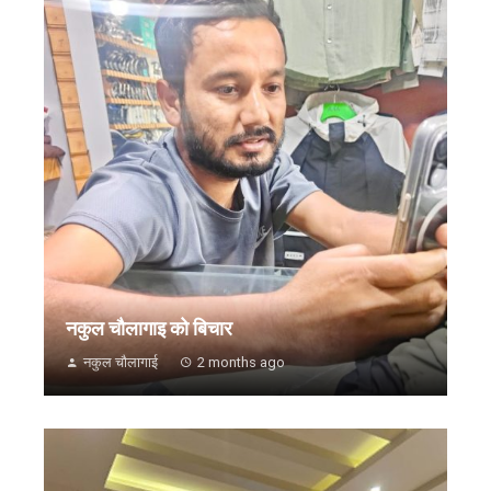
नकुल चौलागाइ को बिचार
नकुल चौलागाई
2 months ago