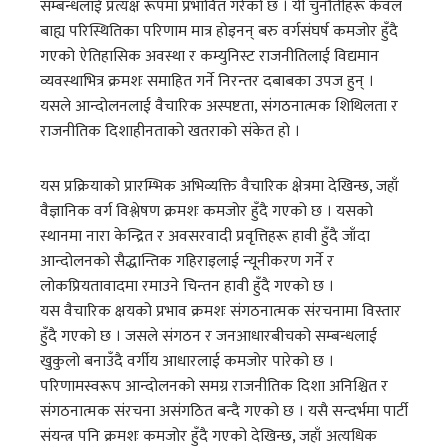
सम्बन्धलाई प्रत्यक्ष रूपमा प्रभावित गरेको छ । यी चुनौतीहरू केवल
बाह्य परिस्थितिका परिणाम मात्र होइनन् बरु वर्गसंघर्ष कमजोर हुँदै
गएको ऐतिहासिक अवस्था र कम्युनिस्ट राजनीतिलाई विद्यमान
व्यवस्थाभित्र क्रमशः समाहित गर्ने निरन्तर दबाबका उपज हुन् ।
यसले आन्दोलनलाई वैचारिक अस्पष्टता, संगठनात्मक शिथिलता र
राजनीतिक दिशाहीनताको खतराको संकेत हो ।
यस प्रक्रियाको प्रारम्भिक अभिव्यक्ति वैचारिक क्षेत्रमा देखिन्छ, जहाँ
वैज्ञानिक वर्ग विश्लेषण क्रमशः कमजोर हुँदै गएको छ । यसको
स्थानमा नारा केन्द्रित र अवसरवादी प्रवृत्तिहरू हावी हुँदै जाँदा
आन्दोलनको सैद्धान्तिक गहिराइलाई न्यूनीकरण गर्ने र
लोकप्रियतावादमा रमाउने चिन्तन हावी हुँदै गएको छ ।
यस वैचारिक क्षयको प्रभाव क्रमशः संगठनात्मक संरचनामा विस्तार
हुँदै गएको छ । जसले संगठन र जनआधारबीचको सम्बन्धलाई
खुकुलो बनाउँदै वर्गीय आधारलाई कमजोर पारेको छ ।
परिणामस्वरूप आन्दोलनको समग्र राजनीतिक दिशा अनिश्चित र
संगठनात्मक संरचना असंगठित बन्दै गएको छ । यसै सन्दर्भमा पार्टी
संयन्त्र पनि क्रमशः कमजोर हुँदै गएको देखिन्छ, जहाँ अत्यधिक