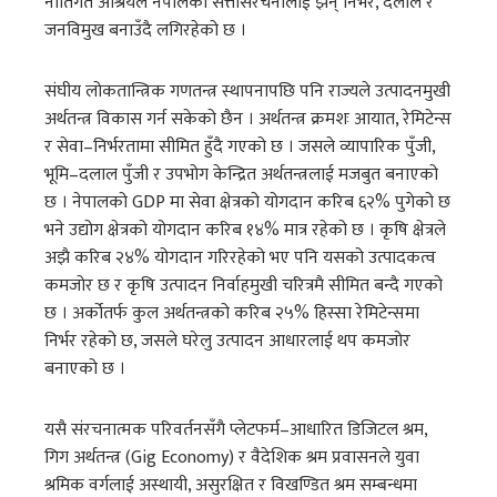
नीतिगत आश्रयले नेपालको सत्तासंरचनालाई झन् निर्भर, दलाल र
जनविमुख बनाउँदै लगिरहेको छ ।
संघीय लोकतान्त्रिक गणतन्त्र स्थापनापछि पनि राज्यले उत्पादनमुखी
अर्थतन्त्र विकास गर्न सकेको छैन । अर्थतन्त्र क्रमशः आयात, रेमिटेन्स
र सेवा–निर्भरतामा सीमित हुँदै गएको छ । जसले व्यापारिक पुँजी,
भूमि–दलाल पुँजी र उपभोग केन्द्रित अर्थतन्त्रलाई मजबुत बनाएको
छ । नेपालको GDP मा सेवा क्षेत्रको योगदान करिब ६२% पुगेको छ
भने उद्योग क्षेत्रको योगदान करिब १४% मात्र रहेको छ । कृषि क्षेत्रले
अझै करिब २४% योगदान गरिरहेको भए पनि यसको उत्पादकत्व
कमजोर छ र कृषि उत्पादन निर्वाहमुखी चरित्रमै सीमित बन्दै गएको
छ । अर्कोतर्फ कुल अर्थतन्त्रको करिब २५% हिस्सा रेमिटेन्समा
निर्भर रहेको छ, जसले घरेलु उत्पादन आधारलाई थप कमजोर
बनाएको छ ।
यसै संरचनात्मक परिवर्तनसँगै प्लेटफर्म–आधारित डिजिटल श्रम,
गिग अर्थतन्त्र (Gig Economy) र वैदेशिक श्रम प्रवासनले युवा
श्रमिक वर्गलाई अस्थायी, असुरक्षित र विखण्डित श्रम सम्बन्धमा