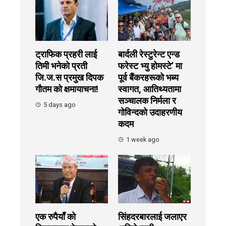
ट्राफिक प्रहरी लाई
बार्दली रेस्टुरेन्ट एन्ड
तिमी भनेको प्रती
फरेस्ट भ्यु होमस्टे’ मा
जि.ज.स प्रमुख दिपक
पूर्व बैंकरहरूको भब्य
गौतम को क्षमायाचना!
स्वागत, आतिथ्यतामा
सञ्चालक निर्मला र
5 days ago
गोविन्दको उदाहरणीय
कदम
1 week ago
एक रुपैयाँ को
सिंहदरबारलाई जलाएर