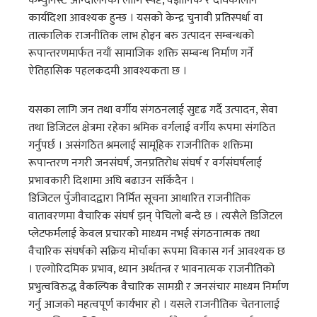
कम्युनिस्ट आन्दोलनका लागि स्पष्ट, वैज्ञानिक र दीर्घकालीन
कार्यदिशा आवश्यक हुन्छ । यसको केन्द्र चुनावी प्रतिस्पर्धा वा
तात्कालिक राजनीतिक लाभ होइन बरु उत्पादन सम्बन्धको
रूपान्तरणमार्फत नयाँ सामाजिक शक्ति सम्बन्ध निर्माण गर्ने
ऐतिहासिक पहलकदमी आवश्यकता छ ।
यसका लागि जन तथा वर्गीय संगठनलाई सुदृढ गर्दै उत्पादन, सेवा
तथा डिजिटल क्षेत्रमा रहेका श्रमिक वर्गलाई वर्गीय रूपमा संगठित
गर्नुपर्छ । असंगठित श्रमलाई सामूहिक राजनीतिक शक्तिमा
रूपान्तरण नगरी जनसंघर्ष, जनप्रतिरोध संघर्ष र वर्गसंघर्षलाई
प्रभावकारी दिशामा अघि बढाउन सकिँदैन ।
डिजिटल पुँजीवादद्वारा निर्मित सूचना आधारित राजनीतिक
वातावरणमा वैचारिक संघर्ष झन् पेचिलो बन्दै छ । त्यसैले डिजिटल
प्लेटफर्मलाई केवल प्रचारको माध्यम नभई संगठनात्मक तथा
वैचारिक संघर्षको सक्रिय मोर्चाका रूपमा विकास गर्न आवश्यक छ
। एल्गोरिदमिक प्रभाव, ध्यान अर्थतन्त्र र भावनात्मक राजनीतिको
प्रभुत्वविरुद्ध वैकल्पिक वैचारिक सामग्री र जनसंचार माध्यम निर्माण
गर्नु आजको महत्वपूर्ण कार्यभार हो । यसले राजनीतिक चेतनालाई