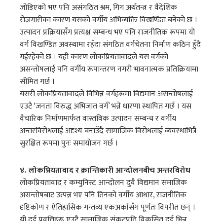
जोडिएको भए पनि असंगठित श्रम, गिग अर्थतन्त्र र वैदेशिक
रोजगारीका कारण यसको वर्गीय अभिव्यक्ति विखण्डित बनेको छ ।
उत्पादन प्रक्रियासँग प्रत्यक्ष सम्बन्ध भए पनि राजनीतिक रूपमा यो
वर्ग विखण्डित अवस्थामा रहँदा संगठित वर्गचेतना निर्माण कठिन हुँदै
गईरहेको छ । यही कारण लोकप्रियतावादले यस वर्गको
असन्तोषलाई पनि वर्गीय रूपान्तरण नगरी भावनात्मक प्रतिक्रियामा
सीमित गर्छ ।
यसरी लोकप्रियतावादले विभिन्न वर्गहरूमा विद्यमान असन्तोषलाई
एउटै ‘जनता विरुद्ध अभिजात वर्ग’ भन्ने धारणा स्थापित गर्छ । यस
वैचारिक निर्माणमार्फत वास्तविक उत्पादन सम्बन्ध र वर्गीय
अन्तरविरोधलाई अदृश्य बनाउँदै सामाजिक विरोधलाई व्यवस्थाभित्रै
सुरक्षित रूपमा पुनः समायोजन गर्छ ।
४. लोकप्रियतावाद र क्रान्तिकारी आन्दोलनबीच अन्तरविरोध
लोकप्रियतावाद र कम्युनिस्ट आन्दोलन दुवै विद्यमान समाजिक
असन्तोषबाट उत्पन्न भए पनि तिनको वर्गीय आधार, राजनीतिक
दृष्टिकोण र ऐतिहासिक गन्तव्य एकअर्कासँग पूर्णतः विपरीत छन् ।
यी दुई प्रवृत्तिहरू एउटै सामाजिक संकटप्रति विकसित दुई भिन्न