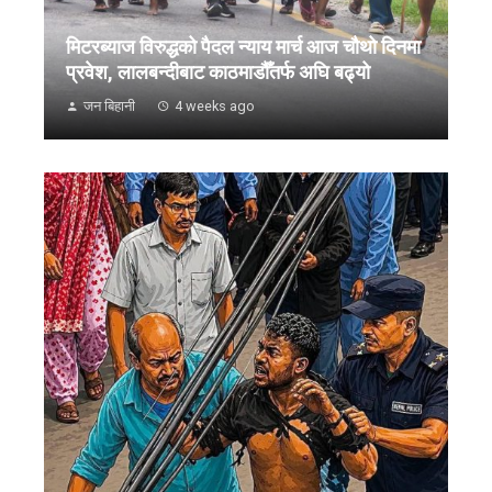
मिटरब्याज विरुद्धको पैदल न्याय मार्च आज चौथो दिनमा
प्रवेश, लालबन्दीबाट काठमाडौँतर्फ अघि बढ्यो
जन बिहानी
4 weeks ago