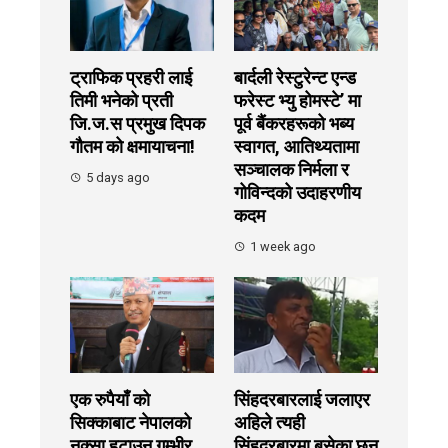
ट्राफिक प्रहरी लाई
बार्दली रेस्टुरेन्ट एन्ड
तिमी भनेको प्रती
फरेस्ट भ्यु होमस्टे’ मा
जि.ज.स प्रमुख दिपक
पूर्व बैंकरहरूको भब्य
गौतम को क्षमायाचना!
स्वागत, आतिथ्यतामा
सञ्चालक निर्मला र
5 days ago
गोविन्दको उदाहरणीय
कदम
1 week ago
एक रुपैयाँ को
सिंहदरबारलाई जलाएर
सिक्काबाट नेपालको
अहिले त्यही
नक्सा हटाउनु गम्भीर
सिंहदरबारमा बसेका छन्