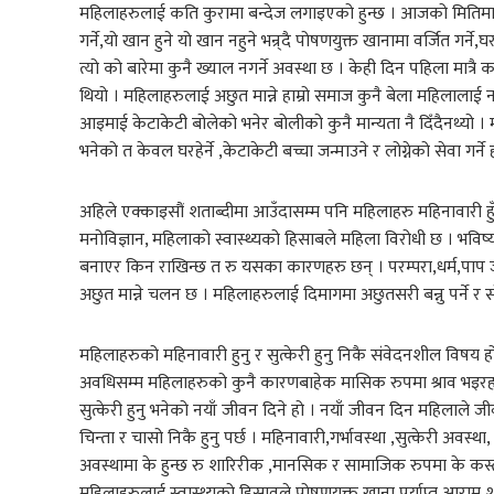
महिलाहरुलाई कति कुरामा बन्देज लगाइएको हुन्छ । आजको मितिमा पन
गर्ने,यो खान हुने यो खान नहुने भन्र्दै पोषणयुक्त खानामा वर्जित गर्न
त्यो को बारेमा कुनै ख्याल नगर्ने अवस्था छ । केही दिन पहिला मात्रै 
थियो । महिलाहरुलाई अछुत मान्ने हाम्रो समाज कुनै बेला महिलालाई 
आइमाई केटाकेटी बोलेको भनेर बोलीको कुनै मान्यता नै दिँदैनथ्यो । 
भनेको त केवल घरहेर्ने ,केटाकेटी बच्चा जन्माउने र लोग्नेको सेवा गर्ने 
अहिले एक्काइसौं शताब्दीमा आउँदासम्म पनि महिलाहरु महिनावारी हुँ
मनोविज्ञान, महिलाको स्वास्थ्यको हिसाबले महिला विरोधी छ । भव
बनाएर किन राखिन्छ त रु यसका कारणहरु छन् । परम्परा,धर्म,पाप जस्
अछुत मान्ने चलन छ । महिलाहरुलाई दिमागमा अछुतसरी बन्नु पर्ने र सो
महिलाहरुको महिनावारी हुनु र सुत्केरी हुनु निकै संवेदनशील विषय
अवधिसम्म महिलाहरुको कुनै कारणबाहेक मासिक रुपमा श्राव भइरहने प्
सुत्केरी हुनु भनेको नयाँ जीवन दिने हो । नयाँ जीवन दिन महिलाले जीवन 
चिन्ता र चासो निकै हुनु पर्छ । महिनावारी,गर्भावस्था ,सुत्केरी अवस्था,
अवस्थामा के हुन्छ रु शारिरीक ,मानसिक र सामाजिक रुपमा के कस्तो हु
महिलाहरुलाई स्वास्थ्यको हिसावले पोषणयुक्त खाना,पर्याप्त आराम