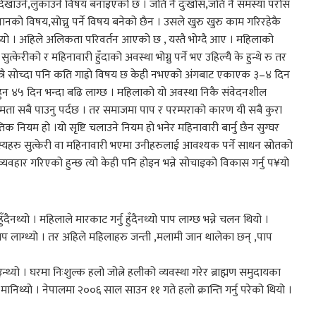
ने,नदेखाउने,लुकाउने विषय बनाइएको छ । जति नै दुःखोस,जति नै समस्या परोस
नको विषय,सोच्नु पर्ने विषय बनेको छैन । उसले खुरु खुरु काम गरिरहेकै
िन्थ्यो । अहिले अलिकता परिवर्तन आएको छ , यस्तै भोग्दै आए । महिलाको
केरीको र महिनावारी हुँदाको अवस्था भोग्नु पर्ने भए उहिल्यै के हुन्थे रु तर
ात्रै सोच्दा पनि कति गाह्रो विषय छ केही नभएको अंगबाट एकाएक ३–४ दिन
 हुन ४५ दिन भन्दा बढि लाग्छ । महिलाको यो अवस्था निकै संवेदनशील
मता सबै पाउनु पर्दछ । तर समाजमा पाप र परम्पराको कारण यी सबै कुरा
िक नियम हो ।यो सृष्टि चलाउने नियम हो भनेर महिनावारी बार्नु छैन सुग्घर
्यहरु सुत्केरी वा महिनावारी भएमा उनीहरुलाई आवश्यक पर्ने साधन स्रोतको
यवहार गरिएको हुन्छ त्यो केही पनि होइन भन्ने सोचाइको विकास गर्नु प¥यो
नथ्यो । महिलाले मारकाट गर्नु हुँदैनथ्यो पाप लाग्छ भन्ने चलन थियो ।
 पाप लाग्थ्यो । तर अहिले महिलाहरु जन्ती ,मलामी जान थालेका छन् ,पाप
न्थ्यो । घरमा निःशुल्क हलो जोत्ने हलीको व्यवस्था गरेर ब्राह्मण समुदायका
मानिथ्यो । नेपालमा २००६ साल साउन ११ गते हलो क्रान्ति गर्नु परेको थियो ।