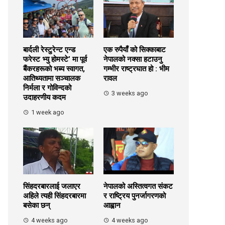
बार्दली रेस्टुरेन्ट एन्ड
एक रुपैयाँ को सिक्काबाट
फरेस्ट भ्यु होमस्टे’ मा पूर्व
नेपालको नक्सा हटाउनु
बैंकरहरूको भब्य स्वागत,
गम्भीर राष्ट्रघात हो : भीम
आतिथ्यतामा सञ्चालक
रावल
निर्मला र गोविन्दको
3 weeks ago
उदाहरणीय कदम
1 week ago
सिंहदरबारलाई जलाएर
नेपालको अस्तित्वगत संकट
अहिले त्यही सिंहदरबारमा
र राष्ट्रिय पुनर्जागरणको
बसेका छन्
आह्वान
4 weeks ago
4 weeks ago