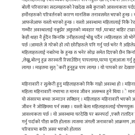
बोली परिवारका सदस्यहरुको रेखदेख सबै कुराको आवश्यकता पर्दछ
हर्मोनहरुको परिवर्तनको कारण मानसिक तनावसमेत भएको हुन्छ । यो मह
आफसेआफ यस्तो भएको हुन्छ । यस्तो अवस्थामा महिलालाई निकै रेख
गम्भीर अवस्थालाई नबुझेर अछुतको व्यवहार गर्छ ,घरबाट बाहिर टाढा राख
केही थाहा नै हुँदैन किनकि उनीहरुलाई भोग्नु पर्दैन ।महिलाहरु जो 
पर्छ ।आमाले जे गरेको हो त्यो छोरीहरुले पनि गर्नु पर्छ भनेर नै अहिलेस
महिलाहरुलाई नबारेमा के हुन्छ रु भनेर सोच्न समेत दिएको छैन किनकि 
,लेख्नु,बोल्नु हुन्न सरस्वती रिसाउँछिन् पापलाग्छ,घरमा पूजाआजा गर्नु 
लाग्छ । माइतमा सुत्ेकरी हुुनुहुन्न पाप लाग्छ । यो पापको डर देखाए
महिनावारी र सुत्केरी हुनु महिलाहरुको निकै गाह्रो अवस्था हो । महि
महिला महिनावारी नभएमा त मानव जीवन असम्भव हुने थिया ।े मानवको
यो संसारमा बच्चा जन्माउन सक्छिन् । महिलाहरु महिनावारी भएको अ
जीवन नै जोखिममा पर्न सक्छ । यस्तो बेला महिलाहरुलाई पोषणयुक्त खा
आवश्यकता पर्छ । यो अवस्थामा घरदेखि पर बस्नपर्दा ,एक्लै रातद
गर्नु पर्दाको पीडा कति होलारु त्यसमा जंगली जनावरको आक्रमण ,स
परिवारमा कति असर भएको होलारु