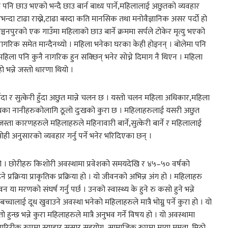
ि छाउ भएको भन्दै छाउ बार्न बाध्य पार्ने,महिलालाई अछुतको व्यवहार
े,घरभन्दा टाढा राख्ने,टाढा बस्दा कति मानसिक तथा मनोवैज्ञानिक असर पर्दो हो
कञ्चनपुरको एक गाउँमा महिलाको छाउ बार्ने क्रममा सर्पले टोकेर मृत्यु भएको
नागरिक समेत मान्दैनथ्यो । महिला भनेका घरका केही होइनन् । बोलेमा पनि
महिला पनि कुनै नागरिक हुन सक्छिन् भनेर सोच्ने दिमाग नै थिएन । महिला
हो भन्ने जस्तो धारणा थियो ।
दा र सुत्केरी हुँदा अछुत मान्ने चलन छ । यस्तो चलन महिला अधिकार,महिला
िष्यका नानीहरुकोलागि ठूलो दुःखको कुरा छ । महिलाहरुलाई यसरी अछुत
ता कारणहरुले महिलाहरुले महिनावारी बार्ने,सुत्केरी बार्ने र महिलालाई
ही अनुसारको व्यवहार गर्नु पर्ने भनेर भरिदिएका छन् ।
 हो । छोरीहरु किशोरी अवस्थामा प्रवेशको समयदेखि र ४५–५० वर्षको
रक्रिया प्राकृतिक प्रक्रिया हो । यो जीवनको अभिन्न अंग हो । महिलाहरु
या मरणको संघर्ष गर्नु पर्छ । उनको स्वास्थ्य के हुने रु कसो हुने भन्ने
 बच्चालाई दूध खुवाउने अवस्था भनेको महिलाहरुले मात्रै भोग्नु पर्ने कुरा हो । यो
न्छ भन्ने कुरा महिलाहरुले मात्रै अनुभव गर्ने विषय हो । यो अवस्थामा
,शारिरीक रुपमा स्याहार सुसार,सहयोग ,सामाजिक रुपमा माया ममता, मिठो