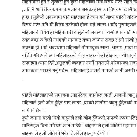
महिनावारी हुने र सुत्केरी हुने कुरा महिलाको मात्रै विषय भएर सह
,जति नै शारिरीक रुपमा कमजोर र असक्त होस त्यो विषयमा खासै ध्या
हुन्छ ।सुत्केरी अवस्थामा पनि महिलालाई काम गर्न बाध्य पारिने गर
विषय भएर पनि यी विषय नउठेको होला भन्ने लाग्छ । यदि पुरुषहरुले सुत्
महिलाको विषय हो महिनावारी र सुत्केरी अवस्था । यसो एक चोटी म
रगत बग्छ रु केही नभएको भागबाट बच्चा जन्मिन सक्छ र त्यो सन्चो
अवस्था हो । यो अवस्थामा महिलाले पोषणयुक्त खाना ,आराम ,माया म
वर्जित गरिएको छ । महिलाहरुले यी कुराहरु केही होइनन् । यो प्राकृत
सफाइमा ध्यान दिने,अछुतको व्यवहार नगर्ने नगराउने,परिवारका सदस
उपलब्धता गराउने गर्नु पर्दछ ।महिलालाई जसरी पापको खानी जसरी व्
।
पहिले महिलाहरुले समाजमा आइपरेका कार्यहरु जन्ती ,मलामी जानु हुँदै
महिलाले हलो जोत्न हुँदैन पाप लाग्छ ,घरको छानोमा चढ्नु हुँदैनथ्यो
लागेको छैन ।
कुनै जमाना यस्तो थियो बाहुनले हलो जोत्न हुँदैन्थ्यो,पापको रुपमा लिइ
मानिसहरु बिना परिश्रम खान पाउँथे । ब्राहमणले हलो जोतेमा महापाप 
ब्राहमणले हलो जोतेको भनेर जेलनेल झल्नु पर्दथ्यो ।