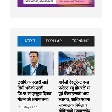
LATEST
POPULAR
TRENDING
ट्राफिक प्रहरी लाई
बार्दली रेस्टुरेन्ट एन्ड
तिमी भनेको प्रती
फरेस्ट भ्यु होमस्टे’ मा
जि.ज.स प्रमुख दिपक
पूर्व बैंकरहरूको भब्य
गौतम को क्षमायाचना!
स्वागत, आतिथ्यतामा
सञ्चालक निर्मला र
5 days ago
गोविन्दको उदाहरणीय