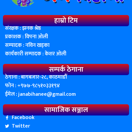
हाम्रो टिम
संरक्षक : झनक श्रेष्ठ
प्रकाशक : विपना ओली
सम्पादक : नविन खड्का
कार्यकारी सम्पादक : केशर ओली
सम्पर्क ठेगाना
ठेगाना : बागबजार-२८, काठमाडाैँ
फोन : ‌+९७७-९८५१०३३१९४
ईमेल :
janabihanee@gmail.com
सामाजिक सञ्जाल
Facebook
Twitter