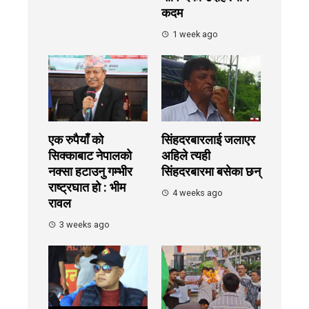
कदम
1 week ago
एक रुपैयाँ को
सिंहदरबारलाई जलाएर
सिक्काबाट नेपालको
अहिले त्यही
नक्सा हटाउनु गम्भीर
सिंहदरबारमा बसेका छन्
राष्ट्रघात हो : भीम
4 weeks ago
रावल
3 weeks ago