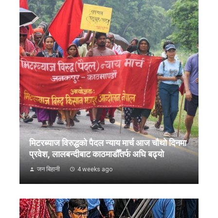
मिटरब्याज विरुद्धको पैदल न्याय मार्च आज चौथो दिनमा
प्रवेश, लालबन्दीबाट काठमाडौँतर्फ अघि बढ्यो
जन बिहानी
4 weeks ago