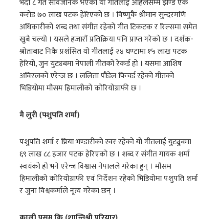
भदौ ८ गते सार्वजनिक भएको यो गीतलाई अहिलेसम्म झण्डै एक
करोड ७० लाख पटक हेरिएको छ । विष्णुकै श्रीमान सुन्दरमणि
अधिकारीको शब्द तथा संगीत रहेको गीत टिकटक र रिल्समा समेत
खुबै चल्यो । यसले हजारौं प्रतिक्रिया पनि प्राप्त गरेको छ । दर्शक-
श्रोताबाट निकै प्रशंसित यो गीतलाई २४ घण्टामा १५ लाख पटक
हेरियो, जुन युट्यबमा नेपाली गीतको रेकर्ड हो । यसमा आशिष
अविरलको एरेन्ज छ । ललिता पौडेल फिचर्ड रहेको गीतको
भिडियोमा मौसम हिमालीको कोरियोग्राफी छ ।
मै लुरी (पशुपति शर्मा)
पशुपति शर्मा र प्रिया भण्डारीको स्वर रहेको यो गीतलाई युट्युबमा
६९ लाख ८८ हजार पटक हेरिएको छ । शब्द र संगीत गायक शर्मा
स्वयंको हो भने एरेन्ज विश्वास नेपालले गरेका हुन् । मौसम
हिमालीको कोरियोग्राफी एवं निर्देशन रहेको भिडियोमा पशुपति शर्मा
र जुना विश्वकर्माले नृत्य गरेका छन् ।
काली पसम कि (शान्तिश्री परियार)