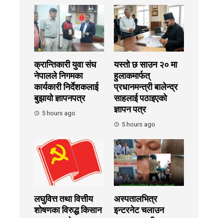
क्रान्तिकारी युवा संघ
यस्तो छ साउन २० मा
नेपालले निगमका
हुलाकमार्फत्
कार्यकारी निर्देशकलाई
प्रधानमन्त्री बालेन्द्र
बुझायाे ज्ञापनपत्र
साहलाई पठाइएको
ज्ञापन पत्र
5 hours ago
5 hours ago
लघुवित्त तथा वित्तीय
अस्पतालभित्र
शोषणका विरुद्ध किसान
इन्टरनेट चलाउन