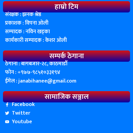
हाम्रो टिम
संरक्षक : झनक श्रेष्ठ
प्रकाशक : विपना ओली
सम्पादक : नविन खड्का
कार्यकारी सम्पादक : केशर ओली
सम्पर्क ठेगाना
ठेगाना : बागबजार-२८, काठमाडाैँ
फोन : ‌+९७७-९८५१०३३१९४
ईमेल :
janabihanee@gmail.com
सामाजिक सञ्जाल
Facebook
Twitter
Youtube