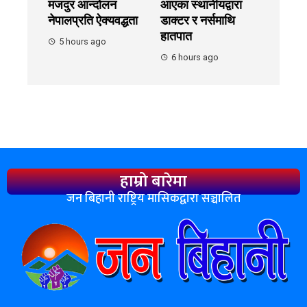
मजदुर आन्दोलन
आएका स्थानीयद्वारा
नेपालप्रति ऐक्यवद्धता
डाक्टर र नर्समाथि
हातपात
5 hours ago
6 hours ago
हाम्रो बारेमा
जन बिहानी राष्ट्रिय मासिकद्वारा सञ्चालित