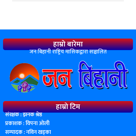
हाम्रो बारेमा
जन बिहानी राष्ट्रिय मासिकद्वारा सञ्चालित
हाम्रो टिम
संरक्षक : झनक श्रेष्ठ
प्रकाशक : विपना ओली
सम्पादक : नविन खड्का