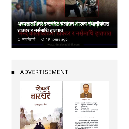
अस्पतालभित्र इन्टरनेट चलाउन आएका स्थानीयद्वारा
डाक्टर र नर्समाथि हातपात
जन बिहानी
19 hours ago
ADVERTISEMENT