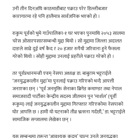
उनी तीन दिनअघि काठमाडौंबाट पक्राउ परेर डिल्लीबजार
कारागारमा रहे पनि हालैमात्र सार्वजनिक भएको हो ।
रुकुम पूर्वको भुमे गाउँपालिका-१ घर भएका पुनमाथि २०५३ सालमा
चरेस ओसारपसारसम्बन्धी मुद्दा थियो । सो मुद्दामा जिल्ला अदालत
दाङले साढे दुई वर्ष कैद र २० हजार रुपैयाँ जरिवाना हुने फैसला
गरेको थियो । सोही मुद्दामा उनलाई प्रहरीले पक्राउ गरेको हो ।
तर पूर्वप्रधानमन्त्री एवम् नेसपा अध्यक्ष डा. बाबुराम भट्टराईले
‘जनयुद्धकालीन मुद्दा’मा पुनलाई पक्राउ गरिएको भन्दै आपत्ती
जनाएका छन् । ‘पूर्व जनमुक्ति सेनाका ब्रिगेड कमाण्डर तथा नेपाल
समाजवादी पार्टीका केन्द्रीय सदस्य जीतमान पुन ‘मार्शल’ (पूर्वी
रूकुम) लाई जनयुद्धकालीन मुद्दामा गिरफ्तार गरिएकोमा नेसपाको
घोर आपत्ति छ । हामी यो घटनाको तीव्र भ्रत्सना गर्दछौं,’ डा. भट्टराईले
सामाजिक सन्जालमा लेखेका छन् ।
यस सम्बन्धमा तुरून्त ‘आवश्यक कदम’ चाल्न उनले जनयुद्धका