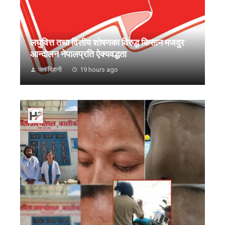
लघुवित्त तथा वित्तीय शोषणका विरुद्ध किसान मजदुर
आन्दोलन नेपालप्रति ऐक्यवद्धता
जन बिहानी
19 hours ago