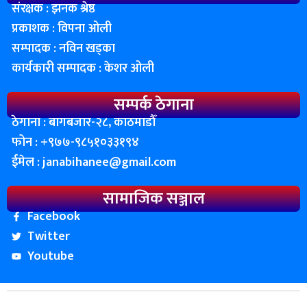
संरक्षक : झनक श्रेष्ठ
प्रकाशक : विपना ओली
सम्पादक : नविन खड्का
कार्यकारी सम्पादक : केशर ओली
सम्पर्क ठेगाना
ठेगाना : बागबजार-२८, काठमाडाैँ
फोन : ‌+९७७-९८५१०३३१९४
ईमेल :
janabihanee@gmail.com
सामाजिक सञ्जाल
Facebook
Twitter
Youtube