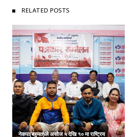
RELATED POSTS
नेकपा(बहुमत)ले असोज ५ देखि १० मा राष्ट्रिय