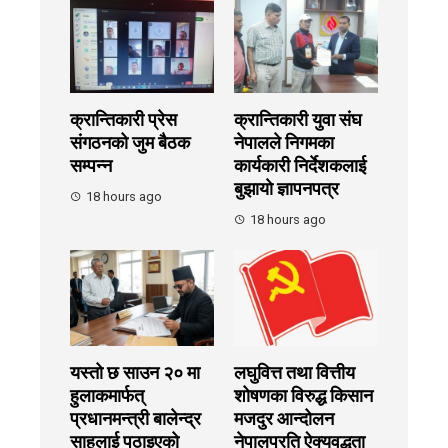
क्रान्तिकारी प्रेस
क्रान्तिकारी युवा संघ
संगठनको जुम बैठक
नेपालले निगमका
सम्पन्न
कार्यकारी निर्देशकलाई
बुझायाे ज्ञापनपत्र
18 hours ago
18 hours ago
यस्तो छ साउन २० मा
लघुवित्त तथा वित्तीय
हुलाकमार्फत्
शोषणका विरुद्ध किसान
प्रधानमन्त्री बालेन्द्र
मजदुर आन्दोलन
साहलाई पठाइएको
नेपालप्रति ऐक्यवद्धता