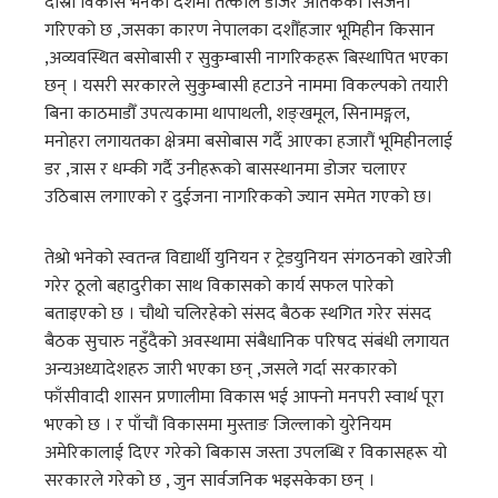
दोस्रो विकास भनेको देशमा तत्काल डोजर आतंकको सिर्जना
गरिएको छ ,जसका कारण नेपालका दशौँहजार भूमिहीन किसान
,अव्यवस्थित बसोबासी र सुकुम्बासी नागरिकहरू बिस्थापित भएका
छन् । यसरी सरकारले सुकुम्बासी हटाउने नाममा विकल्पको तयारी
बिना काठमाडौँ उपत्यकामा थापाथली, शङ्खमूल, सिनामङ्गल,
मनोहरा लगायतका क्षेत्रमा बसोबास गर्दै आएका हजारौं भूमिहीनलाई
डर ,त्रास र धम्की गर्दै उनीहरूको बासस्थानमा डोजर चलाएर
उठिबास लगाएको र दुईजना नागरिकको ज्यान समेत गएको छ।
तेश्रो भनेको स्वतन्त्र विद्यार्थी युनियन र ट्रेडयुनियन संगठनको खारेजी
गरेर ठूलो बहादुरीका साथ विकासको कार्य सफल पारेको
बताइएको छ । चौथो चलिरहेको संसद बैठक स्थगित गरेर संसद
बैठक सुचारु नहुँदैको अवस्थामा संबैधानिक परिषद संबंधी लगायत
अन्यअध्यादेशहरु जारी भएका छन् ,जसले गर्दा सरकारको
फाँसीवादी शासन प्रणालीमा विकास भई आफ्नो मनपरी स्वार्थ पूरा
भएको छ । र पाँचौं विकासमा मुस्ताङ जिल्लाको युरेनियम
अमेरिकालाई दिएर गरेको बिकास जस्ता उपलब्धि र विकासहरू यो
सरकारले गरेको छ , जुन सार्वजनिक भइसकेका छन् ।