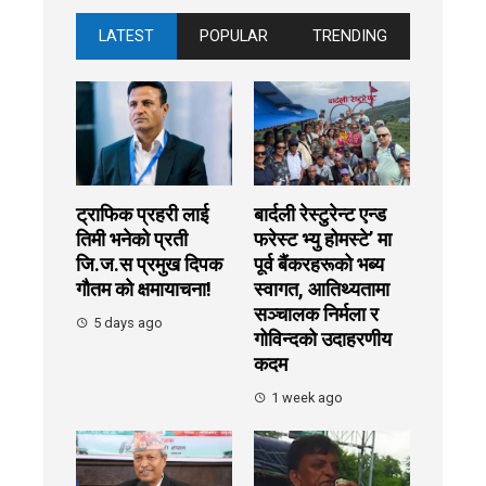
LATEST
POPULAR
TRENDING
ट्राफिक प्रहरी लाई
बार्दली रेस्टुरेन्ट एन्ड
तिमी भनेको प्रती
फरेस्ट भ्यु होमस्टे’ मा
जि.ज.स प्रमुख दिपक
पूर्व बैंकरहरूको भब्य
गौतम को क्षमायाचना!
स्वागत, आतिथ्यतामा
सञ्चालक निर्मला र
5 days ago
गोविन्दको उदाहरणीय
कदम
1 week ago