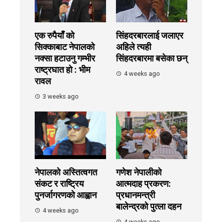
एक रुपैयाँ को
सिंहदरबारलाई जलाएर
सिक्काबाट नेपालको
अहिले त्यही
नक्सा हटाउनु गम्भीर
सिंहदरबारमा बसेका छन्
राष्ट्रघात हो : भीम
4 weeks ago
रावल
3 weeks ago
नेपालको अस्तित्वगत
गणेश नेपालीको
संकट र राष्ट्रिय
आत्मदाह प्रकरण:
पुनर्जागरणको आह्वान
प्रधानमन्त्री
बालेन्द्रको पुत्ला दहन
4 weeks ago
4 weeks ago