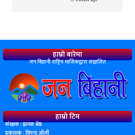
हाम्रो बारेमा
जन बिहानी राष्ट्रिय मासिकद्वारा सञ्चालित
हाम्रो टिम
संरक्षक : झनक श्रेष्ठ
प्रकाशक : विपना ओली