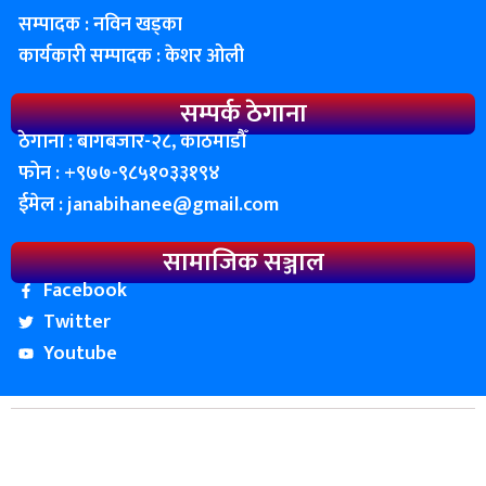
सम्पादक : नविन खड्का
कार्यकारी सम्पादक : केशर ओली
सम्पर्क ठेगाना
ठेगाना : बागबजार-२८, काठमाडाैँ
फोन : ‌+९७७-९८५१०३३१९४
ईमेल :
janabihanee@gmail.com
सामाजिक सञ्जाल
Facebook
Twitter
Youtube
© २०८२ प्रतिलिपी अधिकार जन बिहानी ∣ सर्बाधिकार सुनिश्चित