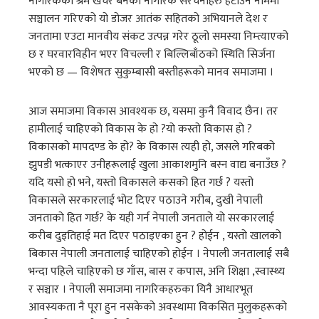
नागरिकको श्रम खर्चेर बनेका नागरिक संरचनाहरु हटाउने नाममा
सञ्चालन गरिएको यो डोजर आतंक सहितको अभियानले देश र
जनतामा एउटा मानवीय संकट उत्पन्न गरेर ठूलो समस्या निम्त्याएको
छ र घरवारविहीन भएर विचल्ली र बिल्लिबाँठको स्थिति सिर्जना
भएको छ — विशेषतः सुकुम्बासी बस्तीहरूको मानव समाजमा ।
आज समाजमा विकास आवश्यक छ, यसमा कुनै विवाद छैन। तर
हामीलाई चाहिएको विकास के हो ?यो कस्तो विकास हो ?
विकासको मापदण्ड के हो? के विकास त्यही हो, जसले गरिबको
झुपडी भत्काएर उनीहरूलाई खुला आकाशमुनि बस्न वाद्य बनाउँछ ?
यदि यसो हो भने, यस्तो विकासले कसको हित गर्छ ? यस्तो
विकासले सरकारलाई भोट दिएर पठाउने गरीब, दुखी नेपाली
जनताको हित गर्छ? के यही गर्न नेपाली जनताले यो सरकारलाई
करीब दुइतिहाई मत दिएर पठाइएका हुन ? होईन , यस्तो खालको
बिकास नेपाली जनतालाई चाहिएको होईन । नेपाली जनतालाई सबै
भन्दा पहिले चाहिएको छ गाँस, बास र कपास, अनि शिक्षा ,स्वास्थ्य
र सञ्चार । नेपाली समाजमा नागरिकहरुका यिनै आधारभूत
आवस्यकता नै पूरा हुन नसकेको अवस्थामा विकसित मुलुकहरूको