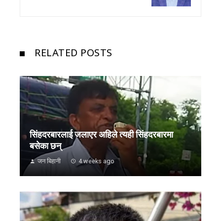
RELATED POSTS
सिंहदरबारलाई जलाएर अहिले त्यही सिंहदरबारमा
बसेका छन्
जन बिहानी
4 weeks ago