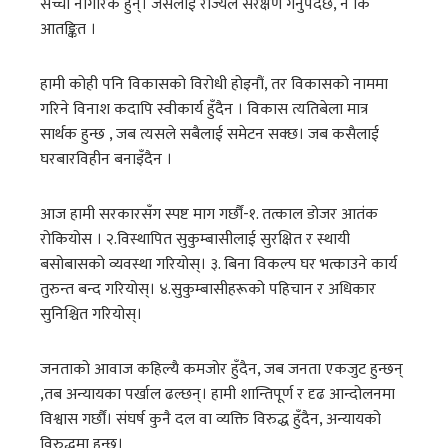
सच्चा नागरिक हुन्। जसलाई राज्यले संरक्षण गर्नुपर्दछ, न कि
आतङ्कित ।
हामी कोही पनि विकासको विरोधी होइनौं, तर विकासको नाममा
गरिने विनाश कदापि स्वीकार्य हुँदैन । विकास त्यतिबेला मात्र
सार्थक हुन्छ , जब त्यसले सबैलाई समेटन सक्छ। जब कसैलाई
घरबारविहीन बनाइँदैन ।
आज हामी सरकारसँग स्पष्ट माग गर्छौं-१. तत्काल डोजर आतंक
रोकियोस । २.विस्थापित सुकुम्बासीलाई सुरक्षित र स्थायी
बसोबासको व्यवस्था गरियोस्। ३. बिना विकल्प घर भत्काउने कार्य
तुरुन्त बन्द गरियोस्। ४.सुकुम्बासीहरूको पहिचान र अधिकार
सुनिश्चित गरियोस्।
जनताको आवाज कहिल्यै कमजोर हुँदैन, जब जनता एकजुट हुन्छन्
,तब अन्यायका पर्खाल ढल्छन्। हामी शान्तिपूर्ण र दृढ आन्दोलनमा
विश्वास गर्छौं। संघर्ष कुनै दल वा व्यक्ति विरुद्ध हुँदैन, अन्यायको
विरुद्धमा हुन्छ।