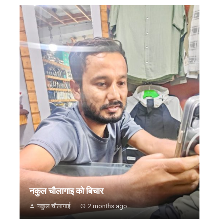
नकुल चौलागाइ को बिचार
नकुल चौलागाई
2 months ago