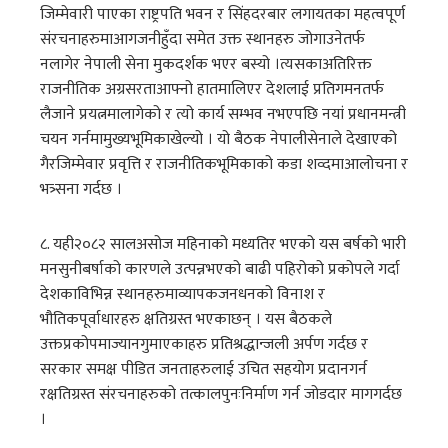
जिम्मेवारी पाएका राष्ट्रपति भवन र सिंहदरबार लगायतका महत्वपूर्ण
संरचनाहरुमाआगजनीहुँदा समेत उक्त स्थानहरु जोगाउनेतर्फ
नलागेर नेपाली सेना मुकदर्शक भएर बस्यो ।त्यसकाअतिरिक्त
राजनीतिक अग्रसरताआफ्नो हातमालिएर देशलाई प्रतिगमनतर्फ
लैजाने प्रयत्नमालागेको र त्यो कार्य सम्भव नभएपछि नयां प्रधानमन्त्री
चयन गर्नमामुख्यभूमिकाखेल्यो । यो बैठक नेपालीसेनाले देखाएको
गैरजिम्मेवार प्रवृत्ति र राजनीतिकभूमिकाको कडा शव्दमाआलोचना र
भत्र्सना गर्दछ ।
८. यही२०८२ सालअसोज महिनाको मध्यतिर भएको यस बर्षको भारी
मनसुनीबर्षाको कारणले उत्पन्नभएको बाढी पहिरोको प्रकोपले गर्दा
देशकाविभिन्न स्थानहरुमाव्यापकजनधनको विनाश र
भौतिकपूर्वाधारहरु क्षतिग्रस्त भएकाछन् । यस बैठकले
उक्तप्रकोपमाज्यानगुमाएकाहरु प्रतिश्रद्धान्जली अर्पण गर्दछ र
सरकार समक्ष पीडित जनताहरुलाई उचित सहयोग प्रदानगर्न
रक्षतिग्रस्त संरचनाहरुको तत्कालपुनःनिर्माण गर्न जोडदार मागगर्दछ
।