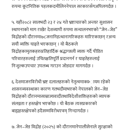
रुपमा कूटनितिक पहलकदमीलिननेपाल सरकारसँगअपिलगर्दछ ।
५. यही२०८२ सालभदौ २३ र २४ गते भ्रष्टाचारको अन्त्यर सुशासन
स्थापनाको माग राखेर देशव्यापी रुपमा सन्चालनभएको “जेन–जेड”
विद्रोहको दौरानमा७८जनानिहत्थानागरिकहरु मारिएकाछन् रअन्य
सयौं व्यक्ति घाइते भएकाछन् । यो बैठकले
विद्रोहकामृतकहरुप्रतिहार्दिक श्रद्धान्जली व्यक्त गर्दै पीडित
परिवारहरुलाई उचितक्षतिपूर्ति प्रदानगर्न र घाइतेहरुलाई
निःशुल्कउपचार उपलब्ध गराउन जोडदार मागगर्दछ ।
६. देशमाजनविरोधी भ्रष्ट दलालहरुको नेतृत्वमाकÞायम रहेको
शासनव्यवस्थाका कारण गतभदौमाभएको नेपालको जेन–जेड
विद्रोहको दौरानमासाम्राज्यवादीतथाविदेशीशक्तिहरुको व्यापक
संलग्नता र हस्तक्षेप भएकोछ । यो बैठक त्यसप्रकारको
बाह्यहस्तक्षेपको हदैसम्मविरोधएवम् निन्दागर्दछ ।
७. जेन–जेड विद्रोह (२०२५) को दौरानमानेपालीसेनाले सुरक्षाको