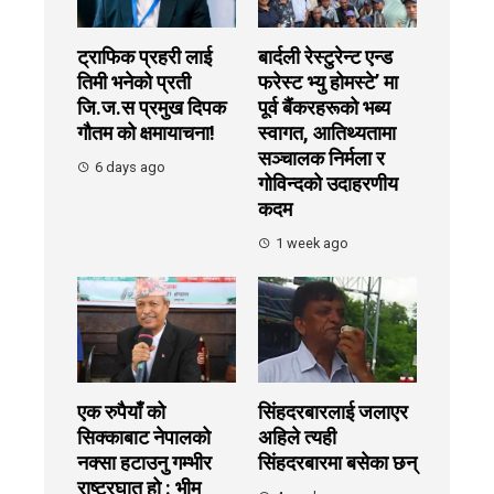
ट्राफिक प्रहरी लाई
बार्दली रेस्टुरेन्ट एन्ड
तिमी भनेको प्रती
फरेस्ट भ्यु होमस्टे’ मा
जि.ज.स प्रमुख दिपक
पूर्व बैंकरहरूको भब्य
गौतम को क्षमायाचना!
स्वागत, आतिथ्यतामा
सञ्चालक निर्मला र
6 days ago
गोविन्दको उदाहरणीय
कदम
1 week ago
एक रुपैयाँ को
सिंहदरबारलाई जलाएर
सिक्काबाट नेपालको
अहिले त्यही
नक्सा हटाउनु गम्भीर
सिंहदरबारमा बसेका छन्
राष्ट्रघात हो : भीम