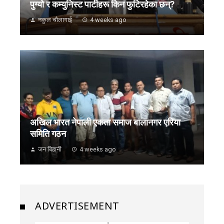
पुग्यो र कम्युनिस्ट पार्टीहरू किन फुटिरहेका छन्?
नकुल चौलागाई
4 weeks ago
अखिल भारत नेपाली एकता समाज बालानगर एरिया
समिति गठन
जन बिहानी
4 weeks ago
ADVERTISEMENT