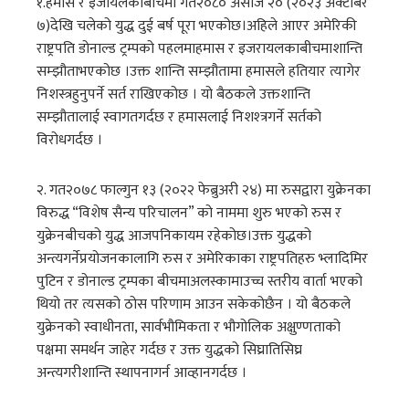
१.हमास र इजायलकाबीचमा गत२०८० असोज २० (२०२३ अक्टोबर
७)देखि चलेको युद्ध दुई बर्ष पूरा भएकोछ।अहिले आएर अमेरिकी
राष्ट्रपति डोनाल्ड ट्रम्पको पहलमाहमास र इजरायलकाबीचमाशान्ति
सम्झौताभएकोछ ।उक्त शान्ति सम्झौतामा हमासले हतियार त्यागेर
निशस्त्रहुनुपर्ने सर्त राखिएकोछ । यो बैठकले उक्तशान्ति
सम्झौतालाई स्वागतगर्दछ र हमासलाई निशश्त्रगर्ने सर्तको
विरोधगर्दछ ।
२. गत२०७८ फाल्गुन १३ (२०२२ फेब्रुअरी २४) मा रुसद्वारा युक्रेनका
विरुद्ध “विशेष सैन्य परिचालन” को नाममा शुरु भएको रुस र
युक्रेनबीचको युद्ध आजपनिकायम रहेकोछ।उक्त युद्धको
अन्त्यगर्नेप्रयोजनकालागि रुस र अमेरिकाका राष्ट्रपतिहरु भ्लादिमिर
पुटिन र डोनाल्ड ट्रम्पका बीचमाअलस्कामाउच्च स्तरीय वार्ता भएको
थियो तर त्यसको ठोस परिणाम आउन सकेकोछैन । यो बैठकले
युक्रेनको स्वाधीनता, सार्वभौमिकता र भौगोलिक अक्षुण्णताको
पक्षमा समर्थन जाहेर गर्दछ र उक्त युद्धको सिघ्रातिसिघ्र
अन्त्यगरीशान्ति स्थापनागर्न आव्हानगर्दछ ।