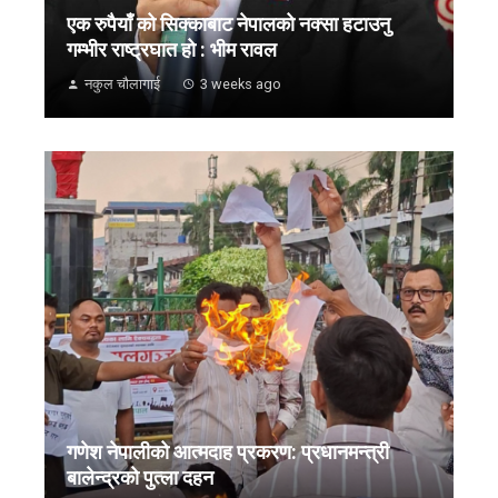
एक रुपैयाँ को सिक्काबाट नेपालको नक्सा हटाउनु
गम्भीर राष्ट्रघात हो : भीम रावल
नकुल चौलागाई
3 weeks ago
गणेश नेपालीको आत्मदाह प्रकरण: प्रधानमन्त्री
बालेन्द्रको पुत्ला दहन