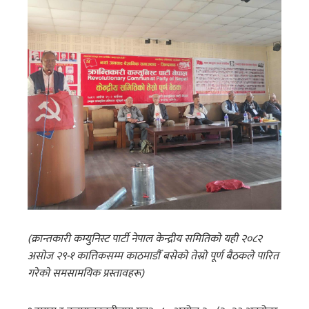
(क्रान्तकारी कम्युनिस्ट पार्टी नेपाल केन्द्रीय समितिकाे यही २०८२
असाेज २९-१ कात्तिकसम्म काठमाडाैँ बसेकाे तेस्राे पूर्ण बैठकले पारित
गरेकाे समसामयिक प्रस्तावहरू)