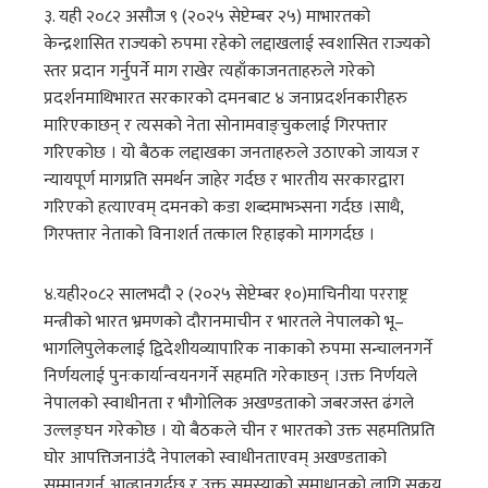
३. यही २०८२ असौज ९ (२०२५ सेप्टेम्बर २५) माभारतको
केन्द्रशासित राज्यको रुपमा रहेको लद्दाखलाई स्वशासित राज्यको
स्तर प्रदान गर्नुपर्ने माग राखेर त्यहाँकाजनताहरुले गरेको
प्रदर्शनमाथिभारत सरकारको दमनबाट ४ जनाप्रदर्शनकारीहरु
मारिएकाछन् र त्यसको नेता सोनामवाङ्चुकलाई गिरफ्तार
गरिएकोछ । यो बैठक लद्दाखका जनताहरुले उठाएको जायज र
न्यायपूर्ण मागप्रति समर्थन जाहेर गर्दछ र भारतीय सरकारद्वारा
गरिएको हत्याएवम् दमनको कडा शब्दमाभत्र्सना गर्दछ ।साथै,
गिरफ्तार नेताको विनाशर्त तत्काल रिहाइको मागगर्दछ ।
४.यही२०८२ सालभदौ २ (२०२५ सेप्टेम्बर १०)माचिनीया परराष्ट्र
मन्त्रीको भारत भ्रमणको दौरानमाचीन र भारतले नेपालको भू–
भागलिपुलेकलाई द्विदेशीयव्यापारिक नाकाको रुपमा सन्चालनगर्ने
निर्णयलाई पुनःकार्यान्वयनगर्ने सहमति गरेकाछन् ।उक्त निर्णयले
नेपालको स्वाधीनता र भौगोलिक अखण्डताको जबरजस्त ढंगले
उल्लङ्घन गरेकोछ । यो बैठकले चीन र भारतको उक्त सहमतिप्रति
घोर आपत्तिजनाउंदै नेपालको स्वाधीनताएवम् अखण्डताको
सम्मानगर्न आव्हानगर्दछ र उक्त समस्याको समाधानको लागि सकृय