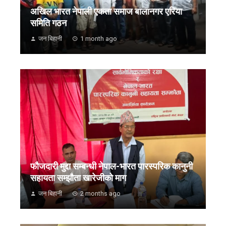
अखिल भारत नेपाली एकता समाज बालानगर एरिया
समिति गठन
जन बिहानी
1 month ago
फौजदारी मुद्दा सम्बन्धी नेपाल-भारत पारस्परिक कानुनी
सहायता सम्झौता खारेजीको माग
जन बिहानी
2 months ago