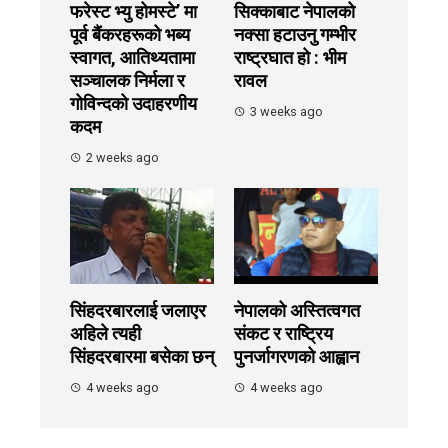
फरेस्ट भ्यु होमस्टे’ मा
सिक्काबाट नेपालको
पूर्व बैंकरहरूको भब्य
नक्सा हटाउनु गम्भीर
स्वागत, आतिथ्यतामा
राष्ट्रघात हो : भीम
सञ्चालक निर्मला र
रावल
गोविन्दको उदाहरणीय
3 weeks ago
कदम
2 weeks ago
सिंहदरबारलाई जलाएर
नेपालको अस्तित्वगत
अहिले त्यही
संकट र राष्ट्रिय
सिंहदरबारमा बसेका छन्
पुनर्जागरणको आह्वान
4 weeks ago
4 weeks ago