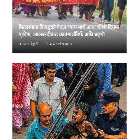
मिटरब्याज विरुद्धको पैदल न्याय मार्च आज चौथो दिनमा
प्रवेश, लालबन्दीबाट काठमाडौँतर्फ अघि बढ्यो
जन बिहानी
4 weeks ago