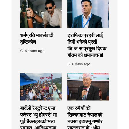
धर्मप्रति मार्क्सवादी
ट्राफिक प्रहरी लाई
दृष्टिकोण
तिमी भनेको प्रती
जि.ज.स प्रमुख दिपक
6 hours ago
गौतम को क्षमायाचना!
6 days ago
बार्दली रेस्टुरेन्ट एन्ड
एक रुपैयाँ को
फरेस्ट भ्यु होमस्टे’ मा
सिक्काबाट नेपालको
पूर्व बैंकरहरूको भब्य
नक्सा हटाउनु गम्भीर
स्वागत, आतिथ्यतामा
राष्ट्रघात हो : भीम