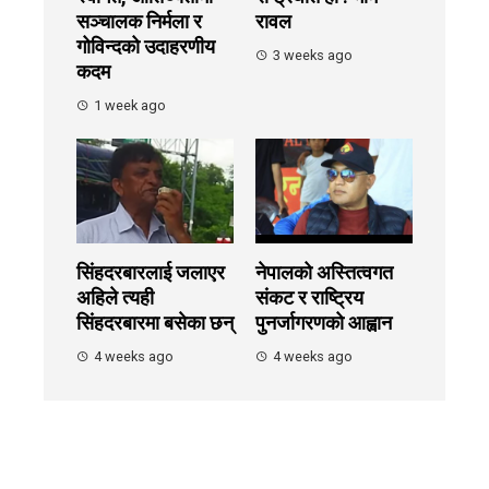
सञ्चालक निर्मला र
रावल
गोविन्दको उदाहरणीय
3 weeks ago
कदम
1 week ago
सिंहदरबारलाई जलाएर
नेपालको अस्तित्वगत
अहिले त्यही
संकट र राष्ट्रिय
सिंहदरबारमा बसेका छन्
पुनर्जागरणको आह्वान
4 weeks ago
4 weeks ago