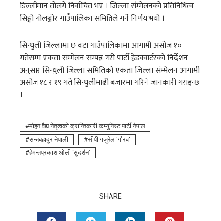
डिल्लीमान तोलंगे निर्वाचित भए । जिल्ला संम्मेलनको प्रतिनिधित्व
सिङ्गो गोलञ्जोर गाउँपालिका समितिले गर्ने निर्णय भयो ।
सिन्धुली जिल्लामा छ वटा गाउँपालिकामा आगामी असोज १०
गतेसम्म एकता संम्मेलन सम्पन्न गरी पार्टी हेडक्वार्टरको निर्देशन
अनुसार सिन्धुली जिल्ला समितिको एकता जिल्ला संम्मेलन आगामी
असोज १८ र १९ गते सिन्धुलीमाढी बजारमा गरिने जानकारी गराइन्छ
।
माेहन वैद्य नेतृत्वको क्रान्तिकारी कम्युनिस्ट पार्टी नेपाल
सन्तबहादुर नेपाली
सीपी गजुरेल 'गाैरव'
हेमन्तप्रकाश ओली ‘सुदर्शन’
SHARE